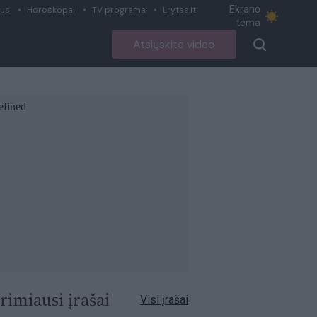
Ekrano
ius
Horoskopai
TV programa
Lrytas.lt
tema
Atsiųskite video
rimiausi įrašai
Visi įrašai