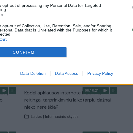
to opt-out of processing my Personal Data for Targeted
Žinios
|
Pasaulis
ing.
In
2:08
00:22:28
o opt-out of Collection, Use, Retention, Sale, and/or Sharing
 pora
„Sodas ir daržas“ laidoje – veiksmingas
ersonal Data that Is Unrelated with the Purposes for which it
būdas atsikratyti kurklių
lected.
Out
Laidos
|
Sodas ir daržas
CONFIRM
TV
Visi įrašai
Data Deletion
Data Access
Privacy Policy
00:10:21
žo į
Kodėl apklausos internete ir politikų
jo
reitingai tarprinkiminiu laikotarpiu dažnai
nieko nereiškia?
Laidos
|
Informacinis skydas