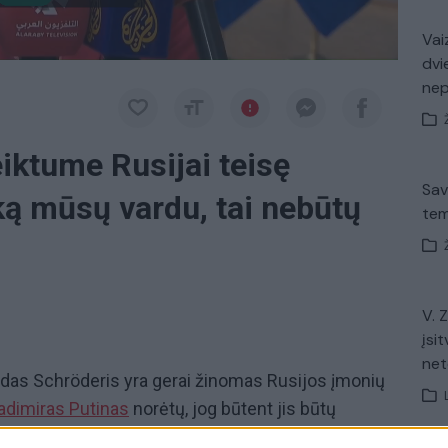
Vaiz
dvi
ne
eiktume Rusijai teisę
Sav
ką mūsų vardu, tai nebūtų
tem
V. 
įsit
net
rdas Schröderis yra gerai žinomas Rusijos įmonių
adimiras Putinas
norėtų, jog būtent jis būtų
 pusėje dėl taikos Ukrainoje, pirmadienį pareiškė