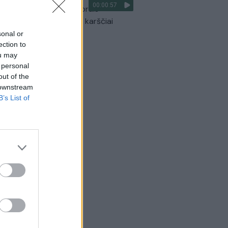
00:00:57
optikai atsakė, kokiais orais
aigsime darbo savaitę: karščiai
itrauks
sonal or
ection to
Žinios
|
Orai
ou may
 personal
out of the
 downstream
B’s List of