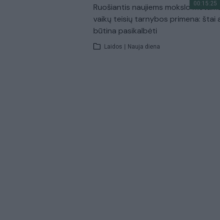
00:15:25
Ruošiantis naujiems mokslo metam
vaikų teisių tarnybos primena: štai 
būtina pasikalbėti
Laidos
|
Nauja diena