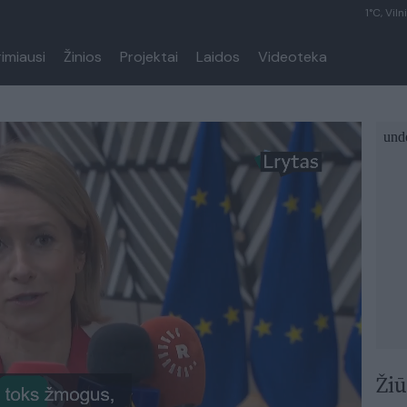
1°C, Viln
rimiausi
Žinios
Projektai
Laidos
Videoteka
Žiū