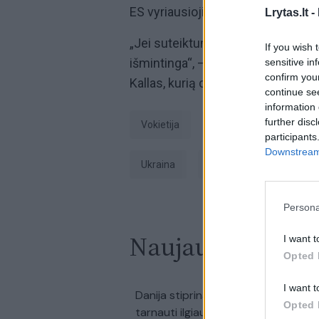
ES vyriausioji įgaliotinė užsienio 
Lrytas.lt -
„Jei suteiktume
Rusijai
teisę pask
If you wish 
išmintinga“, – prieš prasidedant E
sensitive in
confirm you
Kallas, kurią cituoja „Ukrinform“.
continue se
information 
further disc
Vokietija
Gerhardas Schröderis
participants
Downstream 
Ukraina
Europos Sąjunga (ES)
Persona
Naujausi įrašai
I want t
Opted 
I want t
00:0
Danija stiprina gynybą: kariams tek
Opted 
tarnauti ilgiau