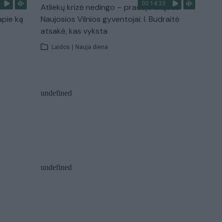
00:14:33
s –
Atliekų krizė nedingo – pradėjo skųstis
apie ką
Naujosios Vilnios gyventojai: I. Budraitė
atsakė, kas vyksta
Laidos
|
Nauja diena