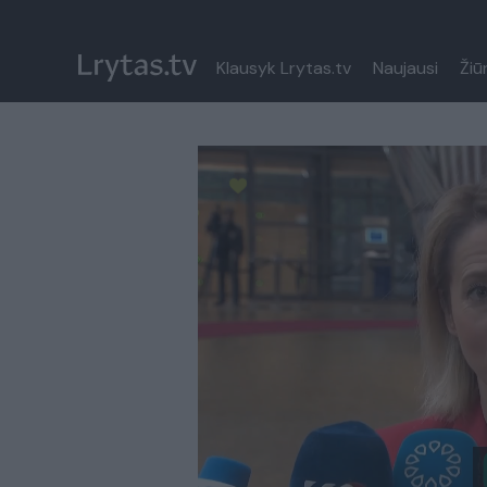
Klausyk Lrytas.tv
Naujausi
Žiū
Paremkite Ukrainą