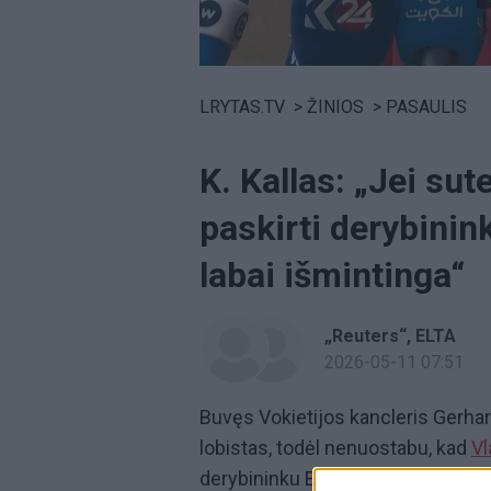
Volume
0%
LRYTAS.TV
>
ŽINIOS
>
PASAULIS
K. Kallas: „Jei sut
paskirti derybinin
labai išmintinga“
„Reuters“
ELTA
2026-05-11 07:51
Buvęs Vokietijos kancleris Gerha
lobistas, todėl nenuostabu, kad
Vl
derybininku Europos Sąjungos (ES)