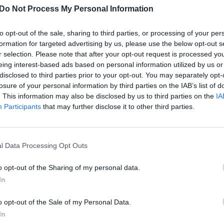
reikalams ir saugumo politikai
Kaja Kallas.
Sin
Do Not Process My Personal Information
užb
irti derybininką mūsų vardu, tai nebūtų labai
ats
to opt-out of the sale, sharing to third parties, or processing of your per
S Užsienio reikalų tarybos susitikimui sakė K.
formation for targeted advertising by us, please use the below opt-out s
r selection. Please note that after your opt-out request is processed y
eing interest-based ads based on personal information utilized by us or
disclosed to third parties prior to your opt-out. You may separately opt-
losure of your personal information by third parties on the IAB’s list of
Kaja Kallas
Vladimiras Putinas
Rusija
. This information may also be disclosed by us to third parties on the
IA
Participants
that may further disclose it to other third parties.
tik Lrytas.TV
karas Ukrainoje
l Data Processing Opt Outs
o opt-out of the Sharing of my personal data.
Visi įrašai
In
o opt-out of the Sale of my Personal Data.
2:40
00:02:20
s
Joe Bideno kova su vėžiu tęsiasi: liga
In
progresuoja