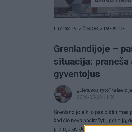
Volume
0%
LRYTAS.TV
>
ŽINIOS
>
PASAULIS
Grenlandijoje – pa
situacija: praneša
gyventojus
„Lietuvos ryto“ televizij
2026-05-08 11:59
Grenlandijoje kilo pasipiktinimas
kad šie neva pasirašytų peticiją,
premjeras Jensas Frederikas Niel