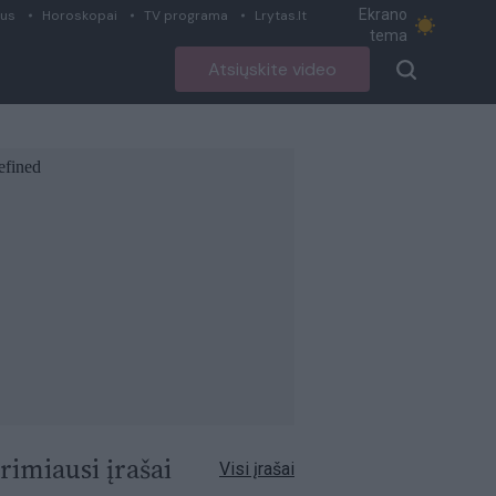
Ekrano
ius
Horoskopai
TV programa
Lrytas.lt
tema
Atsiųskite video
rimiausi įrašai
Visi įrašai