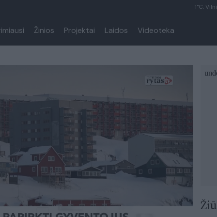
1°C, Viln
rimiausi
Žinios
Projektai
Laidos
Videoteka
Žiū