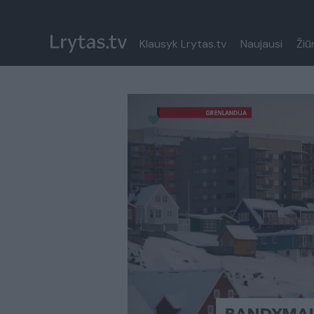
Klausyk Lrytas.tv
Naujausi
Žiū
Paremkite Ukrainą