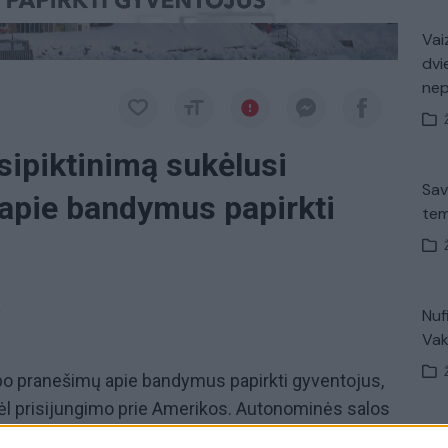
Vaiz
dvi
ne
sipiktinimą sukėlusi
Sav
 apie bandymus papirkti
tem
a
Nuf
Vak
 po pranešimų apie bandymus papirkti gyventojus,
 dėl prisijungimo prie Amerikos. Autonominės salos
senas tokius veiksmus pavadino nepadoriais ir
Avar