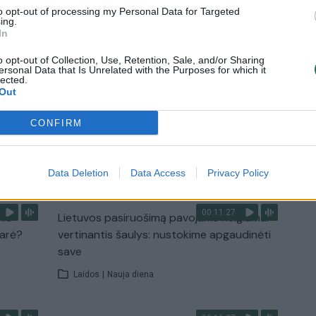
to opt-out of processing my Personal Data for Targeted
ing.
In
2:33
00:04:00
dens
Kuprines pasvėrę specialistai įspėja apie
o opt-out of Collection, Use, Retention, Sale, and/or Sharing
e:
pavojingą įprotį: tą daro daugiau nei pusė
ersonal Data that Is Unrelated with the Purposes for which it
pradinukų
lected.
Out
Žinios
|
Lietuvos diena
CONFIRM
TV
Visi įrašai
Data Deletion
Data Access
Privacy Policy
00:11:27
nio
Lietuvos pasiruošimą pavojams neigiamai
narė?
vertinantis šaulys: nustokime apgaudinėti
save
Laidos
|
Nauja diena