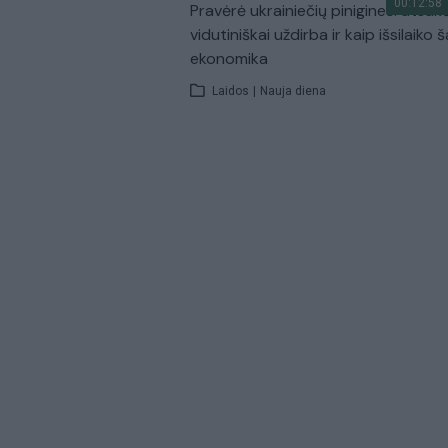
00:12:58
Pravėrė ukrainiečių pinigines: atsakė
vidutiniškai uždirba ir kaip išsilaiko š
ekonomika
Laidos
|
Nauja diena