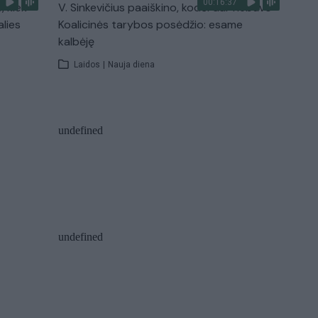
00:16:37
, kiek
V. Sinkevičius paaiškino, kodėl dar nebuvo
alies
Koalicinės tarybos posėdžio: esame
kalbėję
Laidos
|
Nauja diena