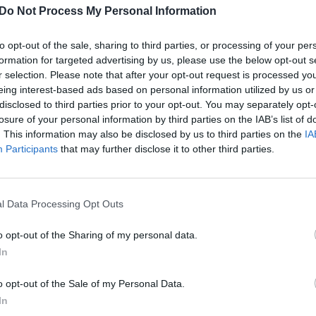
oriką, kad sala šiaurėje nėra prekė ir nėra
Do Not Process My Personal Information
aut
to opt-out of the sale, sharing to third parties, or processing of your per
formation for targeted advertising by us, please use the below opt-out s
i vairuotojas esą atsisakė 200 tūkstančių dolerių
r selection. Please note that after your opt-out request is processed y
i.
Apie incidentą informuota policija. Vietos valdžia
eing interest-based ads based on personal information utilized by us or
jos ateities priims patys gyventojai.
disclosed to third parties prior to your opt-out. You may separately opt-
losure of your personal information by third parties on the IAB’s list of
. This information may also be disclosed by us to third parties on the
IA
JAV
Danija
papirkimas
peticija
Participants
that may further disclose it to other third parties.
l Data Processing Opt Outs
Visi įrašai
o opt-out of the Sharing of my personal data.
In
0:57
00:42:12
aigsime
Karšta A. Kasparavičiaus ir Ž Pavilionio
o opt-out of the Sale of my Personal Data.
diskusija: Rusija – Europos šeimos narė?
In
Laidos
|
Lietuva tiesiogiai