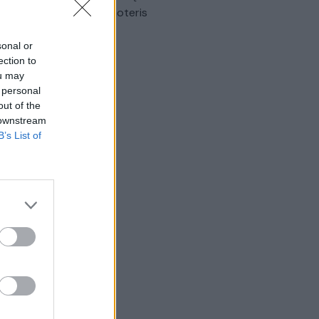
omobilis sužalojo dvi moteris
Žinios
|
Lietuvos diena
sonal or
ection to
ou may
 personal
out of the
 downstream
B’s List of