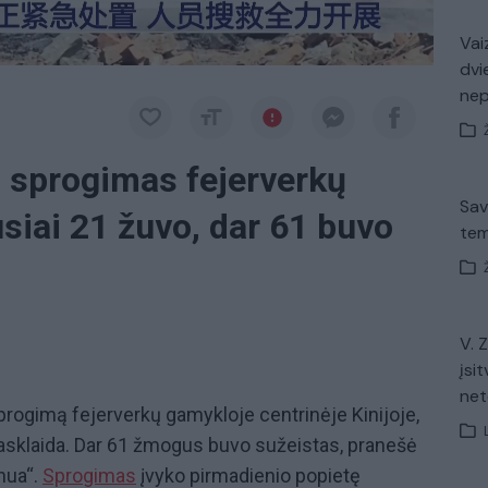
Vaiz
dvi
ne
s sprogimas fejerverkų
Sav
siai 21 žuvo, dar 61 buvo
tem
V. 
įsit
net
progimą fejerverkų gamykloje centrinėje Kinijoje,
iasklaida. Dar 61 žmogus buvo sužeistas, pranešė
hua“.
Sprogimas
įvyko pirmadienio popietę