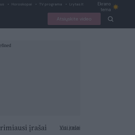
Ekrano
ius
Horoskopai
TV programa
Lrytas.lt
tema
Atsiųskite video
rimiausi įrašai
Visi įrašai