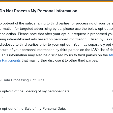
je. Šis miestas laikomas Kinijos fejerverkų
Nuf
Vak
ę daugybė gamintojų.
Do Not Process My Personal Information
urodė dėti visas pastangas surasti dingusiems
to opt-out of the sale, sharing to third parties, or processing of your per
formation for targeted advertising by us, please use the below opt-out s
stiesiems. Xi paragino greitai ištirti sprogimo
r selection. Please note that after your opt-out request is processed y
s atsakomybėn.
eing interest-based ads based on personal information utilized by us or
disclosed to third parties prior to your opt-out. You may separately opt-
losure of your personal information by third parties on the IAB’s list of
erkų gamyba
sprogimas
žuvo
. This information may also be disclosed by us to third parties on the
IA
Participants
that may further disclose it to other third parties.
l Data Processing Opt Outs
o opt-out of the Sharing of my personal data.
Visi įrašai
In
o opt-out of the Sale of my Personal Data.
0:34
00:22:27
s
„Kelionės tikslas“ – Birštono ir Širvintų