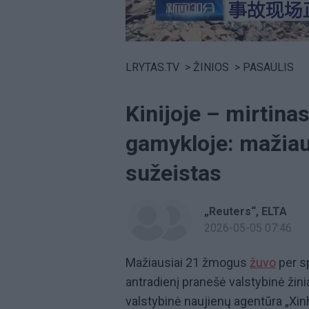
Volume
0%
LRYTAS.TV
>
ŽINIOS
>
PASAULIS
Kinijoje – mirtina
gamykloje: mažiau
sužeistas
„Reuters“
ELTA
2026-05-05 07:46
Mažiausiai 21 žmogus
žuvo
per s
antradienį pranešė valstybinė žin
valstybinė naujienų agentūra „Xin