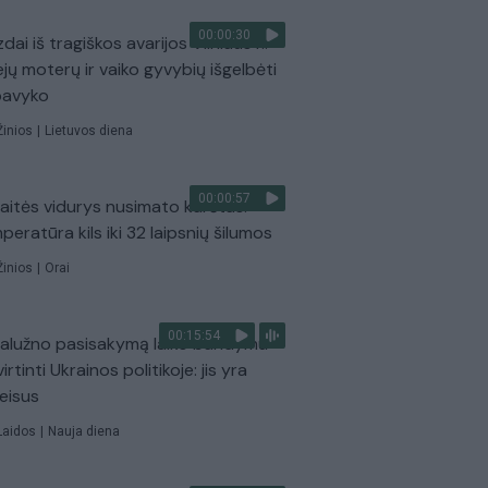
00:00:30
dai iš tragiškos avarijos Vilniaus r.:
ejų moterų ir vaiko gyvybių išgelbėti
pavyko
Žinios
|
Lietuvos diena
00:00:57
aitės vidurys nusimato karštas:
peratūra kils iki 32 laipsnių šilumos
Žinios
|
Orai
00:15:54
Zalužno pasisakymą laiko bandymu
virtinti Ukrainos politikoje: jis yra
eisus
Laidos
|
Nauja diena