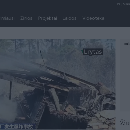
1°C, Viln
rimiausi
Žinios
Projektai
Laidos
Videoteka
Žiū