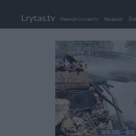
Klausyk Lrytas.tv
Naujausi
Žiū
Paremkite Ukrainą