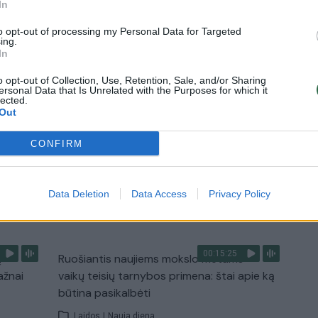
In
atradimai
to opt-out of processing my Personal Data for Targeted
Laidos
|
Kelionės tikslas
ing.
In
o opt-out of Collection, Use, Retention, Sale, and/or Sharing
1:56
00:02:40
Nors teigė, kad šaudmenų pakankamai –
ersonal Data that Is Unrelated with the Purposes for which it
lected.
imus
Ukrainai „Patriot“ D. Trumpas skirti nenori:
Out
raketų mes norime
Žinios
|
Pasaulis
CONFIRM
Data Deletion
Data Access
Privacy Policy
TV
Visi įrašai
00:15:25
ų
Ruošiantis naujiems mokslo metams –
ažnai
vaikų teisių tarnybos primena: štai apie ką
būtina pasikalbėti
Laidos
|
Nauja diena