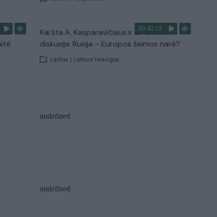
00:42:12
stis
Karšta A. Kasparavičiaus ir Ž Pavilionio
aitė
diskusija: Rusija – Europos šeimos narė?
Laidos
|
Lietuva tiesiogiai