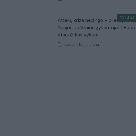
00:14:33
Atliekų krizė nedingo – pradėjo skų
Naujosios Vilnios gyventojai: I. Budr
atsakė, kas vyksta
Laidos
|
Nauja diena