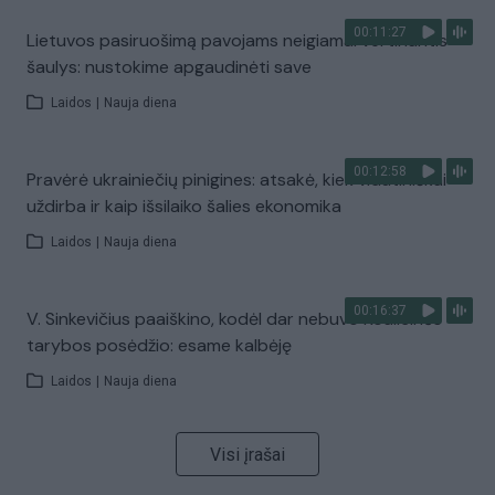
00:11:27
Lietuvos pasiruošimą pavojams neigiamai vertinantis
šaulys: nustokime apgaudinėti save
Laidos
|
Nauja diena
00:12:58
Pravėrė ukrainiečių pinigines: atsakė, kiek vidutiniškai
uždirba ir kaip išsilaiko šalies ekonomika
Laidos
|
Nauja diena
00:16:37
V. Sinkevičius paaiškino, kodėl dar nebuvo Koalicinės
tarybos posėdžio: esame kalbėję
Laidos
|
Nauja diena
Visi įrašai