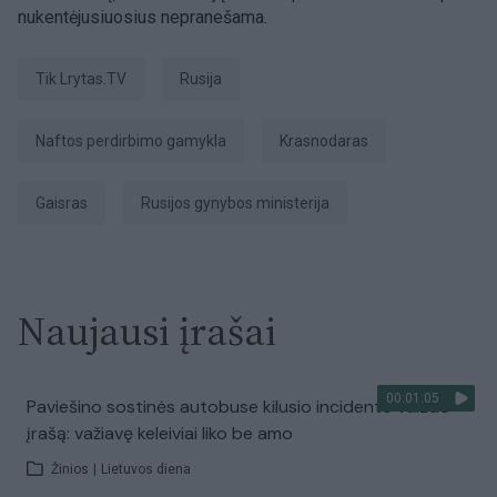
nukentėjusiuosius nepranešama.
tik Lrytas.TV
Rusija
naftos perdirbimo gamykla
Krasnodaras
Gaisras
Rusijos gynybos ministerija
Naujausi įrašai
00:01:05
Paviešino sostinės autobuse kilusio incidento vaizdo
įrašą: važiavę keleiviai liko be amo
Žinios
|
Lietuvos diena