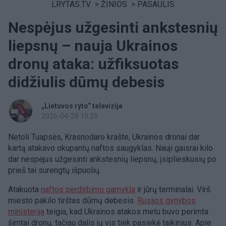
LRYTAS.TV
>
ŽINIOS
>
PASAULIS
Nespėjus užgesinti ankstesnių
liepsnų – nauja Ukrainos
dronų ataka: užfiksuotas
didžiulis dūmų debesis
„Lietuvos ryto“ televizija
2026-04-28 10:25
Netoli Tuapsės, Krasnodaro krašte, Ukrainos dronai dar
kartą atakavo okupantų naftos saugyklas. Nauji gaisrai kilo
dar nespėjus užgesinti ankstesnių liepsnų, įsiplieskusių po
prieš tai surengtų išpuolių.
Atakuota
naftos perdirbimo gamykla
ir jūrų terminalai. Virš
miesto pakilo tirštas dūmų debesis.
Rusijos gynybos
ministerija
teigia, kad Ukrainos atakos metu buvo perimta
šimtai dronų, tačiau dalis jų vis tiek pasiekė taikinius. Apie