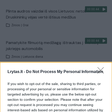
00:00:44
Plinta audros vaizdai iš visos Lietuvos: netoli
Druskininkų vėjas vertė ištisus medžius
Žinios
|
Orai
00:00:44
Pamatykite filmuotą medžiagą: ištrauktas į tvenkinį
įskriejęs automobilis
Žinios
|
Lietuvos diena
Lrytas.lt -
Do Not Process My Personal Information
00:00:57
Sinoptikai atsakė, kokiais orais užbaigsime darbo
savaitę: karščiai atsitrauks
If you wish to opt-out of the sale, sharing to third parties, or
Žinios
|
Orai
processing of your personal or sensitive information for
targeted advertising by us, please use the below opt-out
section to confirm your selection. Please note that after your
Visi įrašai
opt-out request is processed you may continue seeing
interest-based ads based on personal information utilized by