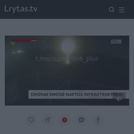
Paremkite Ukrainą