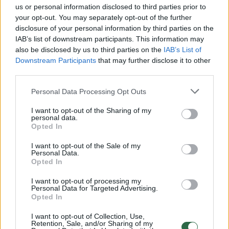
us or personal information disclosed to third parties prior to
your opt-out. You may separately opt-out of the further
Žiūrimiausi įrašai
disclosure of your personal information by third parties on the
IAB’s list of downstream participants. This information may
also be disclosed by us to third parties on the
IAB’s List of
Downstream Participants
that may further disclose it to other
00:00:30
Vaizdai iš tragiškos avarijos Vilniaus r.: dviejų moterų ir
third parties.
vaiko gyvybių išgelbėti nepavyko
Personal Data Processing Opt Outs
Žinios
|
Lietuvos diena
I want to opt-out of the Sharing of my
personal data.
Opted In
00:00:57
Savaitės vidurys nusimato karštas: temperatūra kils iki
I want to opt-out of the Sale of my
32 laipsnių šilumos
Personal Data.
Opted In
Žinios
|
Orai
I want to opt-out of processing my
Personal Data for Targeted Advertising.
00:00:59
Opted In
Nufilmavo, kaip patvino Vilniaus Vakarinis aplinkkelis:
vaizdas pribloškia
I want to opt-out of Collection, Use,
Retention, Sale, and/or Sharing of my
Žinios
|
Lietuvos diena