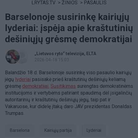
LRYTAS.TV
>
ŽINIOS
>
PASAULIS
Barselonoje susirinkę kairiųjų
lyderiai: įspėja apie kraštutinių
dešiniųjų grėsmę demokratijai
„Lietuvos ryto“ televizija
ELTA
2026-04-18 15:03
Balandžio 18 d. Barselonoje susirinkę viso pasaulio kairiųjų
jėgų
lyderiai
pasisakė prieš kraštutinių dešiniųjų keliamą
grėsmę
demokratijai.
Susitikimas
surengtas demokratinėms
institucijoms ir vertybėms patiriant spaudimą dėl įsigalinčių
autoritarinių ir kraštutinių dešiniųjų jėgų, taip pat ir
Vakaruose, kur didelę įtaką daro JAV prezidentas Donaldas
Trumpas.
Barselona
Kairiųjų partija
lyderiai