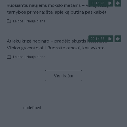
00:15:25
Ruošiantis naujiems mokslo metams – vaikų teisių
tarnybos primena: štai apie ką būtina pasikalbėti
Laidos
|
Nauja diena
00:14:33
Atliekų krizė nedingo – pradėjo skųstis Naujosios
Vilnios gyventojai: I. Budraitė atsakė, kas vyksta
Laidos
|
Nauja diena
Visi įrašai