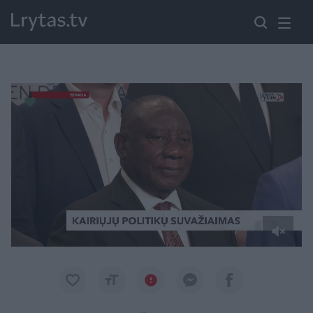
Paremkite Ukrainą