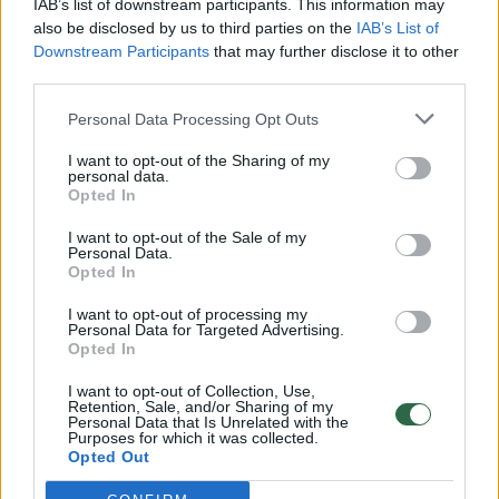
IAB’s list of downstream participants. This information may
vaiko gyvybių išgelbėti nepavyko
also be disclosed by us to third parties on the
IAB’s List of
Downstream Participants
that may further disclose it to other
Žinios
|
Lietuvos diena
third parties.
Personal Data Processing Opt Outs
00:00:57
Savaitės vidurys nusimato karštas: temperatūra kils iki
32 laipsnių šilumos
I want to opt-out of the Sharing of my
personal data.
Opted In
Žinios
|
Orai
I want to opt-out of the Sale of my
Personal Data.
00:15:54
V. Zalužno pasisakymą laiko bandymu įsitvirtinti
Opted In
Ukrainos politikoje: jis yra neteisus
I want to opt-out of processing my
Personal Data for Targeted Advertising.
Laidos
|
Nauja diena
Opted In
I want to opt-out of Collection, Use,
Retention, Sale, and/or Sharing of my
00:00:57
Sinoptikai atsakė, kokiais orais užbaigsime darbo
Personal Data that Is Unrelated with the
Purposes for which it was collected.
savaitę: karščiai atsitrauks
Opted Out
Žinios
|
Orai