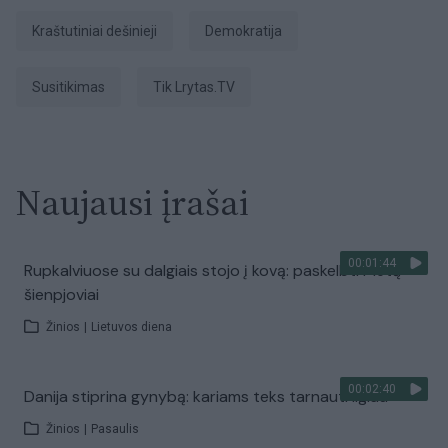
kraštutiniai dešinieji
Demokratija
susitikimas
tik Lrytas.TV
Naujausi įrašai
00:01:44
Rupkalviuose su dalgiais stojo į kovą: paskelbti Metų
šienpjoviai
Žinios
|
Lietuvos diena
00:02:40
Danija stiprina gynybą: kariams teks tarnauti ilgiau
Žinios
|
Pasaulis