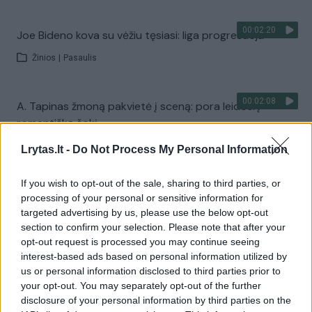
00:02:20
Joe Bideno kova su vėžiu tęsiasi: liga progresuoja
Žinios
|
Pasaulis
00:02:08
A. Tapinas žmoną pakvietė į sceną: pora leidosi į
romantišką šokį
Žinios
|
Pramogos
Lrytas.lt -
Do Not Process My Personal Information
If you wish to opt-out of the sale, sharing to third parties, or
Visi įrašai
processing of your personal or sensitive information for
targeted advertising by us, please use the below opt-out
section to confirm your selection. Please note that after your
opt-out request is processed you may continue seeing
Žiūrimiausi įrašai
interest-based ads based on personal information utilized by
us or personal information disclosed to third parties prior to
your opt-out. You may separately opt-out of the further
disclosure of your personal information by third parties on the
00:00:30
Vaizdai iš tragiškos avarijos Vilniaus r.: dviejų moterų ir