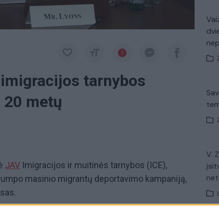
Vaiz
dvi
ne
 imigracijos tarnybos
Sav
o 20 metų
tem
V. 
šė
JAV
Imigracijos ir muitinės tarnybos (ICE),
įsit
net
rumpo masinio migrantų deportavimo kampaniją,
nsas.
egužės pabaigoje, platformoje „X“ pranešė jo