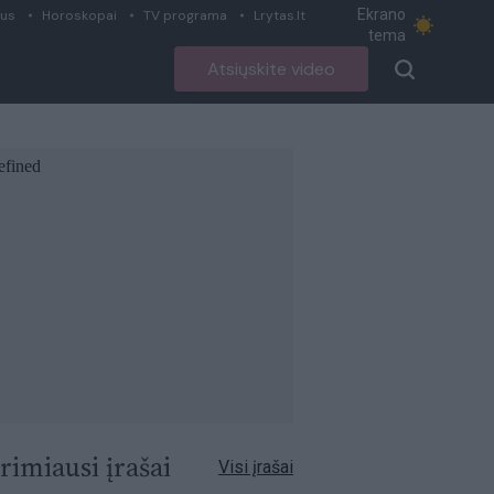
Ekrano
ius
Horoskopai
TV programa
Lrytas.lt
tema
Atsiųskite video
rimiausi įrašai
Visi įrašai