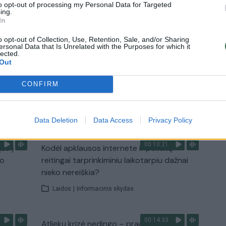
to opt-out of processing my Personal Data for Targeted
ing.
In
3:57
00:00:40
 ir
Dronai Vokietijoje kelia vis daugiau
o opt-out of Collection, Use, Retention, Sale, and/or Sharing
ersonal Data that Is Unrelated with the Purposes for which it
klausimų: du pastebėti virš karinės bazės
lected.
Out
u
Žinios
|
Pasaulis
CONFIRM
TV
Visi įrašai
Data Deletion
Data Access
Privacy Policy
00:10:21
žo į
Kodėl apklausos internete ir politikų
jo
reitingai tarprinkiminiu laikotarpiu dažnai
nieko nereiškia?
Laidos
|
Informacinis skydas
00:14:33
s –
Atliekų krizė nedingo – pradėjo skųstis