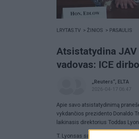
Volume
0%
LRYTAS.TV
>
ŽINIOS
>
PASAULIS
Atsistatydina JAV
vadovas: ICE dirb
„Reuters“
ELTA
2026-04-17 06:47
Apie savo atsistatydinimą prane
vykdančios prezidento Donaldo T
laikinasis direktorius Toddas Lyo
T. Lyonsas savo pareigas paliks g