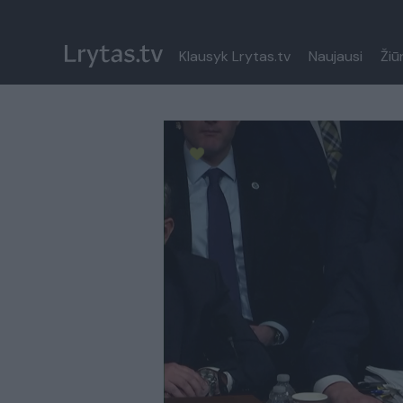
Klausyk Lrytas.tv
Naujausi
Žiū
Paremkite Ukrainą