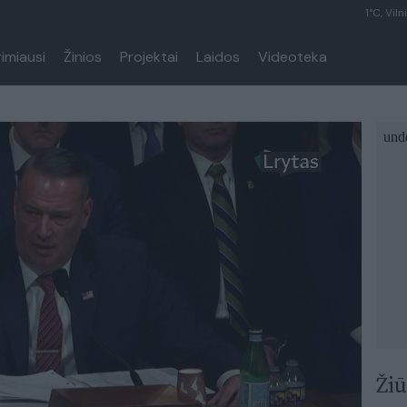
1°C, Viln
rimiausi
Žinios
Projektai
Laidos
Videoteka
Žiū