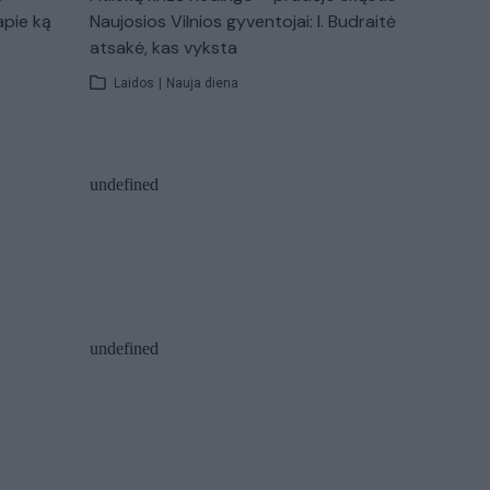
apie ką
Naujosios Vilnios gyventojai: I. Budraitė
atsakė, kas vyksta
Laidos
|
Nauja diena