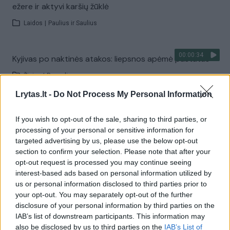
ežere ir aktyvi karšių žūklė
Laidos
|
Paulius ir Saulius
00:00:34
Kyjivas po naktinės atakos: liepsnos apėmė pastatus
Žinios
|
Pasaulis
Lrytas.lt -
Do Not Process My Personal Information
Visi įrašai
If you wish to opt-out of the sale, sharing to third parties, or
processing of your personal or sensitive information for
targeted advertising by us, please use the below opt-out
section to confirm your selection. Please note that after your
Žiūrimiausi įrašai
opt-out request is processed you may continue seeing
interest-based ads based on personal information utilized by
us or personal information disclosed to third parties prior to
00:00:30
Vaizdai iš tragiškos avarijos Vilniaus r.: dviejų moterų ir
your opt-out. You may separately opt-out of the further
disclosure of your personal information by third parties on the
vaiko gyvybių išgelbėti nepavyko
IAB’s list of downstream participants. This information may
Žinios
|
Lietuvos diena
also be disclosed by us to third parties on the
IAB’s List of