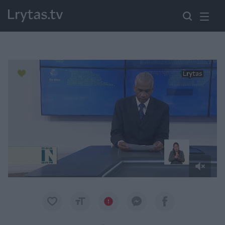
Paremkite Ukrainą