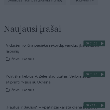
Donaldas Trumpas (Donald Trump)
tik Lrytas.TV
Naujausi įrašai
00:01:05
Viduržemio jūra pasiekė rekordą: vanduo įkaito iki 33
laipsnių
Žinios
|
Pasaulis
00:01:20
Politiškai keblus V. Zelenskio vizitas: Serbija žada
stiprinti ryšius su Ukraina
Žinios
|
Pasaulis
00:22:15
„Paulius ir Saulius“ – ypatingai karšta diena Dzūkijos