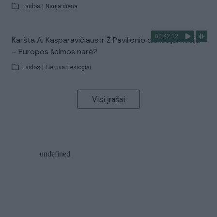
Laidos
|
Nauja diena
00:42:12
Karšta A. Kasparavičiaus ir Ž Pavilionio diskusija: Rusija
– Europos šeimos narė?
Laidos
|
Lietuva tiesiogiai
Visi įrašai