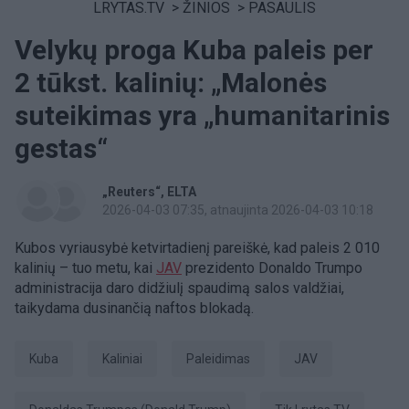
LRYTAS.TV
>
ŽINIOS
>
PASAULIS
Velykų proga Kuba paleis per
2 tūkst. kalinių: „Malonės
suteikimas yra „humanitarinis
gestas“
„Reuters“
ELTA
2026-04-03 07:35
, atnaujinta 2026-04-03 10:18
Kubos vyriausybė ketvirtadienį pareiškė, kad paleis 2 010
kalinių – tuo metu, kai
JAV
prezidento Donaldo Trumpo
administracija daro didžiulį spaudimą salos valdžiai,
taikydama dusinančią naftos blokadą.
Kuba
Kaliniai
paleidimas
JAV