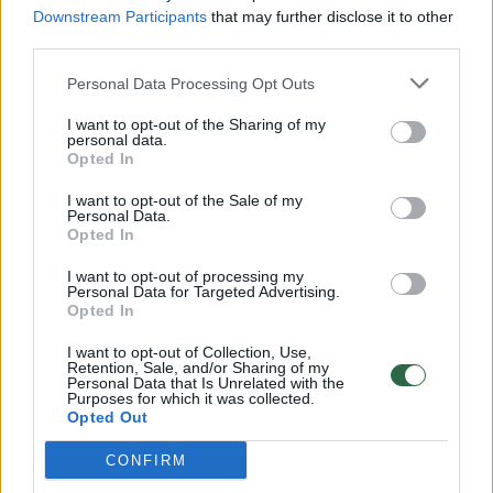
Downstream Participants
that may further disclose it to other
third parties.
00:00:57
Savaitės vidurys nusimato karštas: temperatūra kils iki
Personal Data Processing Opt Outs
32 laipsnių šilumos
I want to opt-out of the Sharing of my
Žinios
|
Orai
personal data.
Opted In
00:15:54
V. Zalužno pasisakymą laiko bandymu įsitvirtinti
I want to opt-out of the Sale of my
Personal Data.
Ukrainos politikoje: jis yra neteisus
Opted In
Laidos
|
Nauja diena
I want to opt-out of processing my
Personal Data for Targeted Advertising.
Opted In
00:00:59
Nufilmavo, kaip patvino Vilniaus Vakarinis aplinkkelis:
I want to opt-out of Collection, Use,
vaizdas pribloškia
Retention, Sale, and/or Sharing of my
Personal Data that Is Unrelated with the
Purposes for which it was collected.
Žinios
|
Lietuvos diena
Opted Out
CONFIRM
Visi įrašai