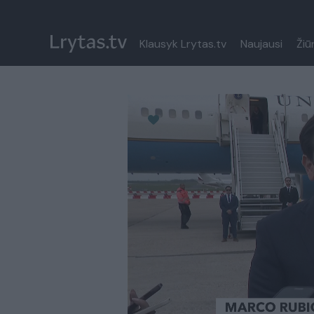
Klausyk Lrytas.tv
Naujausi
Žiū
Paremkite Ukrainą