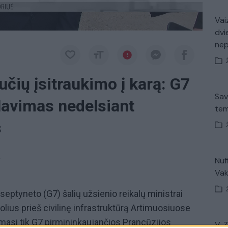
Vaiz
dvi
ne
učių įsitraukimo į karą: G7
Sav
lavimas nedelsiant
tem
s
a
Nuf
Vak
 septyneto (G7) šalių užsienio reikalų ministrai
olius prieš civilinę infrastruktūrą Artimuosiuose
imasi tik G7 pirmininkaujančios Prancūzijos
V. 