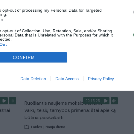
Žinios
|
Lietuvos diena
to opt-out of processing my Personal Data for Targeted
ing.
In
0:29
00:02:08
mas
Aukštaitijos pučiamųjų orkestras
o opt-out of Collection, Use, Retention, Sale, and/or Sharing
ersonal Data that Is Unrelated with the Purposes for which it
3
Nyderlanduose apgynė čempionų vardą
lected.
Out
Žinios
|
Lietuvos diena
CONFIRM
TV
Data Deletion
Data Access
Privacy Policy
Visi įrašai
00:15:25
ų
Ruošiantis naujiems mokslo metams –
ažnai
vaikų teisių tarnybos primena: štai apie ką
būtina pasikalbėti
Laidos
|
Nauja diena