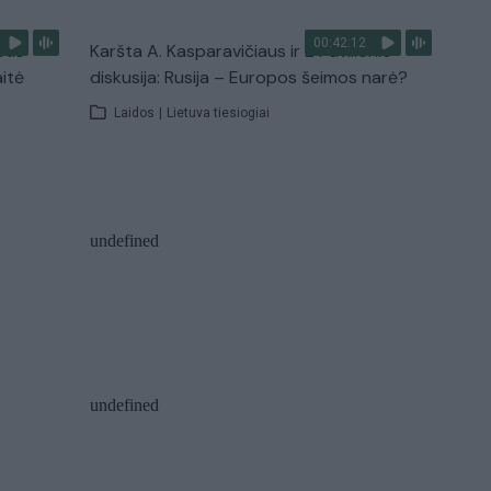
00:42:12
stis
Karšta A. Kasparavičiaus ir Ž Pavilionio
aitė
diskusija: Rusija – Europos šeimos narė?
Laidos
|
Lietuva tiesiogiai