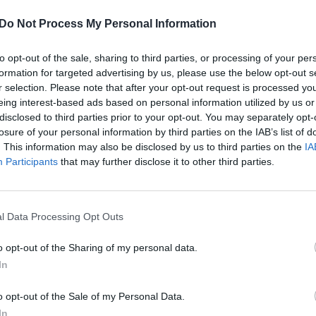
btas bendras pareiškimas dėl karo Irane.
įsit
Do Not Process My Personal Information
net
aelis perėmė pirmą sykį per karo mėnesį iš
as, kad Irano remiami Jemeno hučiai gali įsitraukti
to opt-out of the sale, sharing to third parties, or processing of your per
formation for targeted advertising by us, please use the below opt-out s
r selection. Please note that after your opt-out request is processed y
eing interest-based ads based on personal information utilized by us or
i Rytai
šiitai hučiai
Jemenas
disclosed to third parties prior to your opt-out. You may separately opt-
losure of your personal information by third parties on the IAB’s list of
. This information may also be disclosed by us to third parties on the
IA
Participants
that may further disclose it to other third parties.
l Data Processing Opt Outs
Visi įrašai
o opt-out of the Sharing of my personal data.
In
2:40
00:03:52
mai –
Liūdna vyresnio amžiaus dirbančiųjų
nenori:
kasdienybė – priekabiavimas, patyčios ir
o opt-out of the Sale of my Personal Data.
užgaulūs įvardžiai
In