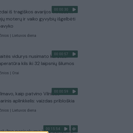
00:00:30
dai iš tragiškos avarijos Vilniaus r.:
ejų moterų ir vaiko gyvybių išgelbėti
pavyko
Žinios
|
Lietuvos diena
00:00:57
aitės vidurys nusimato karštas:
peratūra kils iki 32 laipsnių šilumos
Žinios
|
Orai
00:00:59
ilmavo, kaip patvino Vilniaus
arinis aplinkkelis: vaizdas pribloškia
Žinios
|
Lietuvos diena
00:15:54
Zalužno pasisakymą laiko bandymu