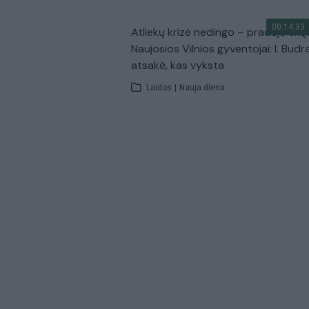
00:14:33
Atliekų krizė nedingo – pradėjo skų
Naujosios Vilnios gyventojai: I. Budr
atsakė, kas vyksta
Laidos
|
Nauja diena