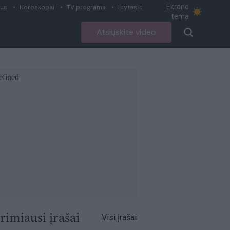
Ekrano
ius
Horoskopai
TV programa
Lrytas.lt
tema
Atsiųskite video
rimiausi įrašai
Visi įrašai