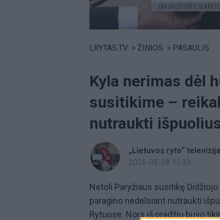
Volume
0%
LRYTAS.TV
>
ŽINIOS
>
PASAULIS
Kyla nerimas dėl h
susitikime – reika
nutraukti išpuoliu
„Lietuvos ryto“ televizij
2026-03-28 15:33
Netoli Paryžiaus susitikę Didžiojo
paragino nedelsiant nutraukti išpu
Rytuose. Nors iš pradžių buvo tik