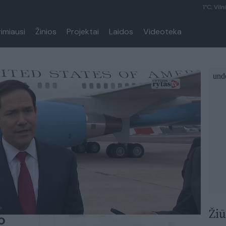
1°C, Viln
rimiausi
Žinios
Projektai
Laidos
Videoteka
Žiū