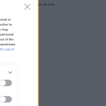
virtinti Ukrainos politikoje: jis yra
eisus
Laidos
|
Nauja diena
sonal or
ection to
ou may
 personal
out of the
 downstream
B’s List of