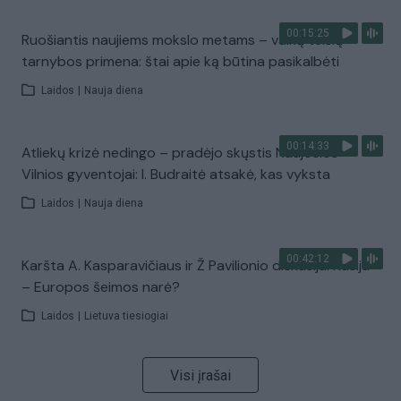
00:15:25
Ruošiantis naujiems mokslo metams – vaikų teisių
tarnybos primena: štai apie ką būtina pasikalbėti
Laidos
|
Nauja diena
00:14:33
Atliekų krizė nedingo – pradėjo skųstis Naujosios
Vilnios gyventojai: I. Budraitė atsakė, kas vyksta
Laidos
|
Nauja diena
00:42:12
Karšta A. Kasparavičiaus ir Ž Pavilionio diskusija: Rusija
– Europos šeimos narė?
Laidos
|
Lietuva tiesiogiai
Visi įrašai