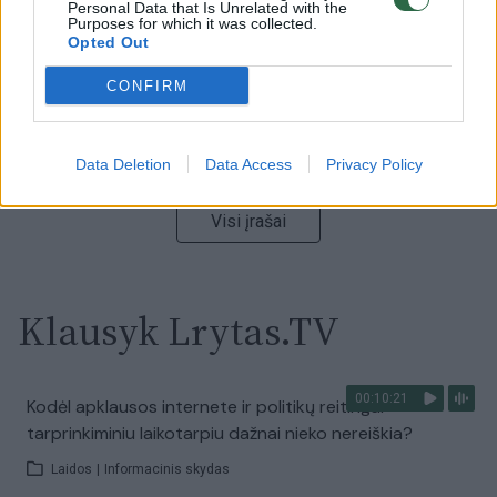
Personal Data that Is Unrelated with the
Žinios
|
Lietuvos diena
Purposes for which it was collected.
Opted Out
00:15:54
V. Zalužno pasisakymą laiko bandymu įsitvirtinti
CONFIRM
Ukrainos politikoje: jis yra neteisus
Laidos
|
Nauja diena
Data Deletion
Data Access
Privacy Policy
Visi įrašai
Klausyk Lrytas.TV
00:10:21
Kodėl apklausos internete ir politikų reitingai
tarprinkiminiu laikotarpiu dažnai nieko nereiškia?
Laidos
|
Informacinis skydas