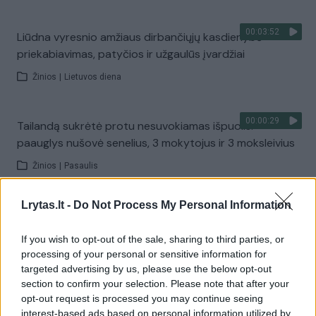
00:03:52
Liūdna vyresnio amžiaus dirbančiųjų kasdienybė –
priekabiavimas, patyčios ir užgaulūs įvardžiai
Žinios
|
Lietuvos diena
00:00:29
Tailandą sukrėtė protu nesuvokiamas išpuolis:
paauglys nušovė senelius, 3 mokytojus ir 3 moksleivius
Žinios
|
Pasaulis
Lrytas.lt -
Do Not Process My Personal Information
00:02:08
Aukštaitijos pučiamųjų orkestras Nyderlanduose
apgynė čempionų vardą
If you wish to opt-out of the sale, sharing to third parties, or
processing of your personal or sensitive information for
Žinios
|
Lietuvos diena
targeted advertising by us, please use the below opt-out
section to confirm your selection. Please note that after your
opt-out request is processed you may continue seeing
Visi įrašai
interest-based ads based on personal information utilized by