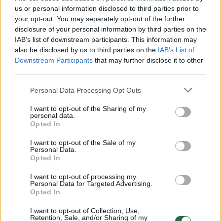
us or personal information disclosed to third parties prior to
your opt-out. You may separately opt-out of the further
disclosure of your personal information by third parties on the
Žiūrimiausi įrašai
IAB’s list of downstream participants. This information may
also be disclosed by us to third parties on the
IAB’s List of
Downstream Participants
that may further disclose it to other
00:00:30
third parties.
Vaizdai iš tragiškos avarijos Vilniaus r.: dviejų moterų ir
vaiko gyvybių išgelbėti nepavyko
Personal Data Processing Opt Outs
Žinios
|
Lietuvos diena
I want to opt-out of the Sharing of my
personal data.
Opted In
00:00:57
Savaitės vidurys nusimato karštas: temperatūra kils iki
I want to opt-out of the Sale of my
32 laipsnių šilumos
Personal Data.
Opted In
Žinios
|
Orai
I want to opt-out of processing my
Personal Data for Targeted Advertising.
Opted In
00:00:59
Nufilmavo, kaip patvino Vilniaus Vakarinis aplinkkelis:
vaizdas pribloškia
I want to opt-out of Collection, Use,
Retention, Sale, and/or Sharing of my