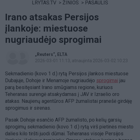
LRYTAS.TV
>
ŽINIOS
>
PASAULIS
Irano atsakas Persijos
įlankoje: miestuose
nugriaudėjo sprogimai
„Reuters“
ELTA
2026-03-01 11:13
, atnaujinta 2026-03-02 10:23
Sekmadienio (kovo 1 d.) rytą Persijos įlankos miestuose
Dubajuje, Dohoje ir Menamoje nugriaudėjo
sprogimai
jau
parą besitęsiant Irano smūgiams regione, kuriuos
Teheranas surengė atsakydamas į JAV ir Izraelio oro
atakas. Naujienų agentūros AFP žurnalistai pranešė girdėję
sprogimus ir sirenas.
Pasak Dohoje esančio AFP žurnalisto, po kelių garsių
sprogimų sekmadienio (kovo 1 d.) rytą virš pietinės miesto
dalies kilo tiršti juodi dūmai. Teheranas visoje Persijos