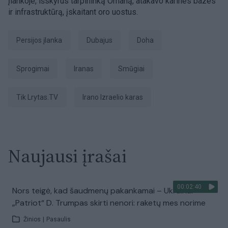
įlankoje, išskyrus tarpininką Omaną, atakavo karines bazes
ir infrastruktūrą, įskaitant oro uostus.
Persijos įlanka
Dubajus
Doha
sprogimai
Iranas
smūgiai
tik Lrytas.TV
Irano Izraelio karas
Naujausi įrašai
00:02:40
Nors teigė, kad šaudmenų pakankamai – Ukrainai
„Patriot“ D. Trumpas skirti nenori: raketų mes norime
Žinios
|
Pasaulis