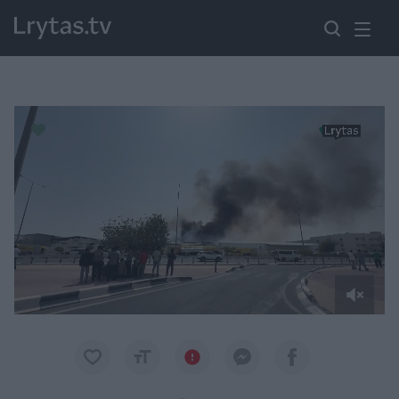
Paremkite Ukrainą