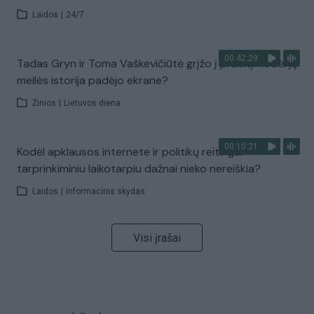
Laidos
|
24/7
00:42:29
Tadas Gryn ir Toma Vaškevičiūtė grįžo į praeitį: kodėl jų
meilės istorija padėjo ekrane?
Žinios
|
Lietuvos diena
00:10:21
Kodėl apklausos internete ir politikų reitingai
tarprinkiminiu laikotarpiu dažnai nieko nereiškia?
Laidos
|
Informacinis skydas
Visi įrašai