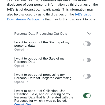
disclosure of your personal information by third parties on the
IAB’s list of downstream participants. This information may
00:00:30
also be disclosed by us to third parties on the
IAB’s List of
Vaizdai iš tragiškos avarijos Vilniaus r.: dviejų moterų ir
Downstream Participants
that may further disclose it to other
vaiko gyvybių išgelbėti nepavyko
third parties.
Žinios
|
Lietuvos diena
Personal Data Processing Opt Outs
I want to opt-out of the Sharing of my
00:00:57
Savaitės vidurys nusimato karštas: temperatūra kils iki
personal data.
Opted In
32 laipsnių šilumos
I want to opt-out of the Sale of my
Žinios
|
Orai
Personal Data.
Opted In
00:15:54
V. Zalužno pasisakymą laiko bandymu įsitvirtinti
I want to opt-out of processing my
Personal Data for Targeted Advertising.
Ukrainos politikoje: jis yra neteisus
Opted In
Laidos
|
Nauja diena
I want to opt-out of Collection, Use,
Retention, Sale, and/or Sharing of my
Personal Data that Is Unrelated with the
Purposes for which it was collected.
00:00:57
Sinoptikai atsakė, kokiais orais užbaigsime darbo
Opted Out