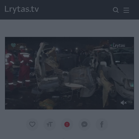
Paremkite Ukrainą