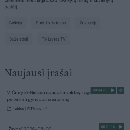
chemines medžiagas, kad išvaikytų minią ir suvaldytų
padėtį.
Bolivija
sudužo lėktuvas
žuvusieji
sužeistieji
tik Lrytas.TV
Naujausi įrašai
00:44:27
V. Čmilytė-Nielsen spaudžia valdžią: ragina skubiai
peržiūrėti gynybos susitarimą
Laidos
|
ELTA savaitė
00:21:16
„Žinios“ 2026-08-09