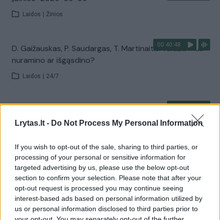
Laidos
|
Žinios
00:40:48
D. Gaižauskas, P. Saudargas, T. Martinaitis: valdžia mus
nuramino ar išgąsdino?
Laidos
|
24/7
00:00:52
Savaitės pradžia su lietumi ir perkūnija: temperatūra
dar sieks 30 laipsnių
Lrytas.lt -
Do Not Process My Personal Information
Žinios
|
Orai
If you wish to opt-out of the sale, sharing to third parties, or
processing of your personal or sensitive information for
targeted advertising by us, please use the below opt-out
Visi įrašai
section to confirm your selection. Please note that after your
opt-out request is processed you may continue seeing
interest-based ads based on personal information utilized by
us or personal information disclosed to third parties prior to
Žiūrimiausi įrašai
your opt-out. You may separately opt-out of the further