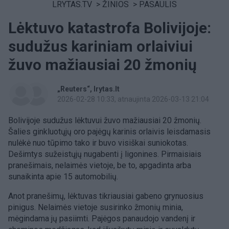
LRYTAS.TV
>
ŽINIOS
>
PASAULIS
Lėktuvo katastrofa Bolivijoje:
sudužus kariniam orlaiviui
žuvo mažiausiai 20 žmonių
„Reuters“
lrytas.lt
2026-02-28 10:33
, atnaujinta 2026-03-13 21:04
Bolivijoje sudužus lėktuvui žuvo mažiausiai 20 žmonių.
Šalies ginkluotųjų oro pajėgų karinis orlaivis leisdamasis
nulėkė nuo tūpimo tako ir buvo visiškai suniokotas.
Dešimtys sužeistųjų nugabenti į ligonines. Pirmaisiais
pranešimais, nelaimės vietoje, be to, apgadinta arba
sunaikinta apie 15 automobilių.
Anot pranešimų, lėktuvas tikriausiai gabeno grynuosius
pinigus. Nelaimės vietoje susirinko žmonių minia,
mėgindama jų pasiimti. Pajėgos panaudojo vandenį ir