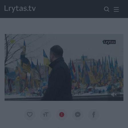
Paremkite Ukrainą