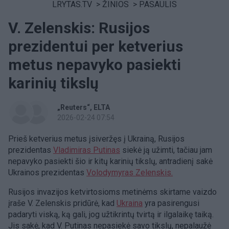
LRYTAS.TV
>
ŽINIOS
>
PASAULIS
V. Zelenskis: Rusijos
prezidentui per ketverius
metus nepavyko pasiekti
karinių tikslų
„Reuters“
ELTA
2026-02-24 07:54
Prieš ketverius metus įsiveržęs į Ukrainą, Rusijos
prezidentas
Vladimiras Putinas
siekė ją užimti, tačiau jam
nepavyko pasiekti šio ir kitų karinių tikslų, antradienį sakė
Ukrainos prezidentas
Volodymyras Zelenskis.
Rusijos invazijos ketvirtosioms metinėms skirtame vaizdo
įraše V. Zelenskis pridūrė, kad
Ukraina
yra pasirengusi
padaryti viską, ką gali, jog užtikrintų tvirtą ir ilgalaikę taiką.
Jis sakė, kad V. Putinas nepasiekė savo tikslų, nepalaužė