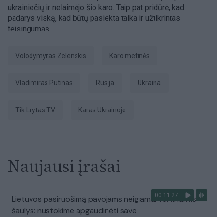
ukrainiečių ir nelaimėjo šio karo. Taip pat pridūrė, kad
padarys viską, kad būtų pasiekta taika ir užtikrintas
teisingumas.
Volodymyras Zelenskis
karo metinės
Vladimiras Putinas
Rusija
Ukraina
tik Lrytas.TV
karas Ukrainoje
Naujausi įrašai
00:11:27
Lietuvos pasiruošimą pavojams neigiamai vertinantis
šaulys: nustokime apgaudinėti save