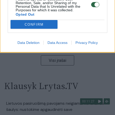
32 laipsnių šilumos
Retention, Sale, and/or Sharing of my
Personal Data that Is Unrelated with the
Purposes for which it was collected.
Žinios
|
Orai
Opted Out
CONFIRM
00:00:59
Nufilmavo, kaip patvino Vilniaus Vakarinis aplinkkelis:
vaizdas pribloškia
Data Deletion
Data Access
Privacy Policy
Žinios
|
Lietuvos diena
Visi įrašai
Klausyk Lrytas.TV
00:11:27
Lietuvos pasiruošimą pavojams neigiamai vertinantis
šaulys: nustokime apgaudinėti save