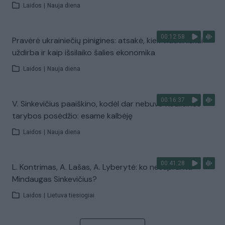
Laidos
|
Nauja diena
00:12:58
Pravėrė ukrainiečių pinigines: atsakė, kiek vidutiniškai
uždirba ir kaip išsilaiko šalies ekonomika
Laidos
|
Nauja diena
00:16:37
V. Sinkevičius paaiškino, kodėl dar nebuvo Koalicinės
tarybos posėdžio: esame kalbėję
Laidos
|
Nauja diena
00:41:28
L. Kontrimas, A. Lašas, A. Lyberytė: ko nesupranta
Mindaugas Sinkevičius?
Laidos
|
Lietuva tiesiogiai