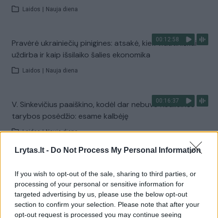
Laidos
|
Nauja diena
00:12:58
Pravėrė ukrainiečių pinigines: atsakė, kiek vidutiniškai
uždirba ir kaip išsilaiko šalies ekonomika
Laidos
|
Nauja diena
00:16:37
V. Sinkevičius paaiškino, kodėl dar nebuvo Koalicinės
tarybos posėdžio: esame kalbėję
Laidos
|
Nauja diena
Lrytas.lt -
Do Not Process My Personal Information
00:01:31
Pamatykite atsisveikinimo su K. Prunskiene akimirkas:
If you wish to opt-out of the sale, sharing to third parties, or
amžinojo poilsio ji atguls Antakalnio kapinėse
processing of your personal or sensitive information for
Žinios
|
Lietuvos diena
targeted advertising by us, please use the below opt-out
section to confirm your selection. Please note that after your
opt-out request is processed you may continue seeing