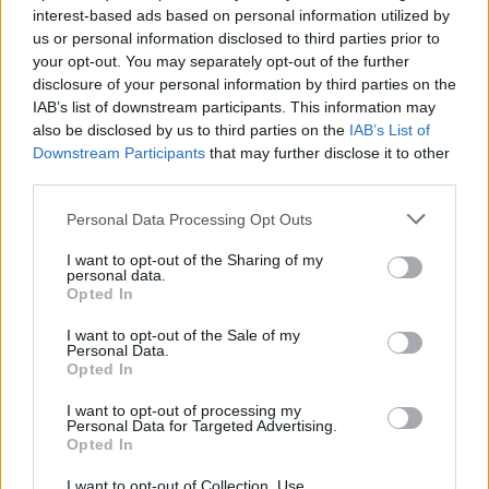
Visi įrašai
interest-based ads based on personal information utilized by
us or personal information disclosed to third parties prior to
your opt-out. You may separately opt-out of the further
disclosure of your personal information by third parties on the
Žiūrimiausi įrašai
IAB’s list of downstream participants. This information may
also be disclosed by us to third parties on the
IAB’s List of
Downstream Participants
that may further disclose it to other
third parties.
00:00:49
Pateikė daugiau detalių apie iš tėvų paimtus šešis
Personal Data Processing Opt Outs
vaikus: jiems kilusi grėsmė
I want to opt-out of the Sharing of my
Žinios
|
Lietuvos diena
personal data.
Opted In
00:00:30
Vaizdai iš tragiškos avarijos Vilniaus r.: dviejų moterų ir
I want to opt-out of the Sale of my
Personal Data.
vaiko gyvybių išgelbėti nepavyko
Opted In
Žinios
|
Lietuvos diena
I want to opt-out of processing my
Personal Data for Targeted Advertising.
Opted In
00:00:57
Savaitės vidurys nusimato karštas: temperatūra kils iki
I want to opt-out of Collection, Use,