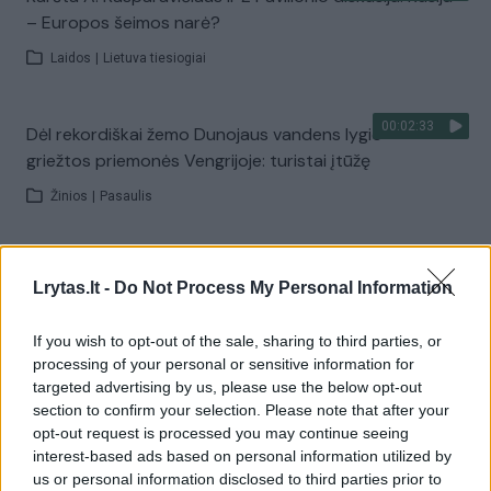
– Europos šeimos narė?
Laidos
|
Lietuva tiesiogiai
00:02:33
Dėl rekordiškai žemo Dunojaus vandens lygio –
griežtos priemonės Vengrijoje: turistai įtūžę
Žinios
|
Pasaulis
00:04:00
Kuprines pasvėrę specialistai įspėja apie pavojingą
Lrytas.lt -
Do Not Process My Personal Information
įprotį: tą daro daugiau nei pusė pradinukų
Žinios
|
Lietuvos diena
If you wish to opt-out of the sale, sharing to third parties, or
processing of your personal or sensitive information for
targeted advertising by us, please use the below opt-out
Visi įrašai
section to confirm your selection. Please note that after your
opt-out request is processed you may continue seeing
interest-based ads based on personal information utilized by
us or personal information disclosed to third parties prior to