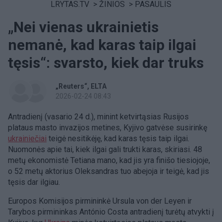
LRYTAS.TV
>
ŽINIOS
>
PASAULIS
„Nei vienas ukrainietis
nemanė, kad karas taip ilgai
tęsis“: svarsto, kiek dar truks
„Reuters“
ELTA
2026-02-24 08:43
Antradienį (vasario 24 d.), minint ketvirtąsias Rusijos
plataus masto invazijos metines, Kyjivo gatvėse susirinkę
ukrainiečiai
teigė nesitikėję, kad karas tęsis taip ilgai.
Nuomonės apie tai, kiek ilgai gali trukti karas, skiriasi. 48
metų ekonomistė Tetiana mano, kad jis yra finišo tiesiojoje,
o 52 metų aktorius Oleksandras tuo abejoja ir teigė, kad jis
tęsis dar ilgiau.
Europos Komisijos pirmininkė Ursula von der Leyen ir
Tarybos pirmininkas António Costa antradienį turėtų atvykti į