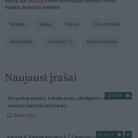
Kyjivą, kur
Ukraina
minės ketvirtąsias plataus masto
Rusijos invazijos metines.
Ukraina
Rusija
Kijevas
karo metinės
ukrainiečiai
tik Lrytas.TV
karas Ukrainoje
Naujausi įrašai
00:00:57
Sinoptikai atsakė, kokiais orais užbaigsime darbo
savaitę: karščiai atsitrauks
Žinios
|
Orai
00:42:12
Karšta A. Kasparavičiaus ir Ž Pavilionio diskusija: Rusija