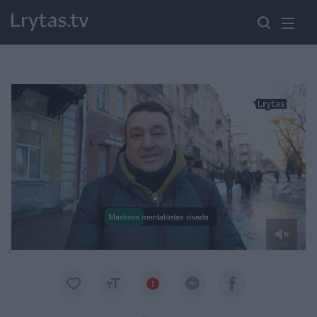
Paremkite Ukrainą