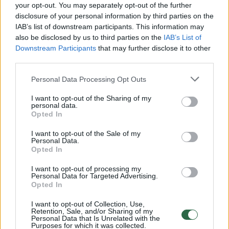
Žiūrimiausi įrašai
your opt-out. You may separately opt-out of the further
disclosure of your personal information by third parties on the
IAB’s list of downstream participants. This information may
also be disclosed by us to third parties on the
IAB’s List of
00:00:30
Vaizdai iš tragiškos avarijos Vilniaus r.: dviejų moterų ir
Downstream Participants
that may further disclose it to other
vaiko gyvybių išgelbėti nepavyko
third parties.
Žinios
|
Lietuvos diena
Personal Data Processing Opt Outs
I want to opt-out of the Sharing of my
personal data.
00:00:57
Savaitės vidurys nusimato karštas: temperatūra kils iki
Opted In
32 laipsnių šilumos
I want to opt-out of the Sale of my
Žinios
|
Orai
Personal Data.
Opted In
I want to opt-out of processing my
00:00:59
Nufilmavo, kaip patvino Vilniaus Vakarinis aplinkkelis:
Personal Data for Targeted Advertising.
Opted In
vaizdas pribloškia
I want to opt-out of Collection, Use,
Žinios
|
Lietuvos diena
Retention, Sale, and/or Sharing of my
Personal Data that Is Unrelated with the
Purposes for which it was collected.