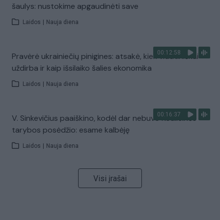
šaulys: nustokime apgaudinėti save
Laidos
|
Nauja diena
00:12:58
Pravėrė ukrainiečių pinigines: atsakė, kiek vidutiniškai
uždirba ir kaip išsilaiko šalies ekonomika
Laidos
|
Nauja diena
00:16:37
V. Sinkevičius paaiškino, kodėl dar nebuvo Koalicinės
tarybos posėdžio: esame kalbėję
Laidos
|
Nauja diena
Visi įrašai