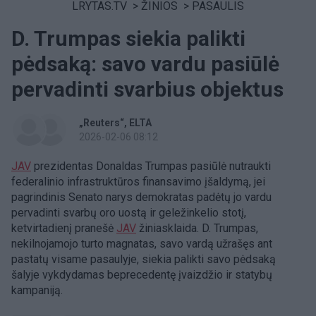
LRYTAS.TV
>
ŽINIOS
>
PASAULIS
D. Trumpas siekia palikti
pėdsaką: savo vardu pasiūlė
pervadinti svarbius objektus
„Reuters“
ELTA
2026-02-06 08:12
JAV
prezidentas Donaldas Trumpas pasiūlė nutraukti
federalinio infrastruktūros finansavimo įšaldymą, jei
pagrindinis Senato narys demokratas padėtų jo vardu
pervadinti svarbų oro uostą ir geležinkelio stotį,
ketvirtadienį pranešė
JAV
žiniasklaida. D. Trumpas,
nekilnojamojo turto magnatas, savo vardą užrašęs ant
pastatų visame pasaulyje, siekia palikti savo pėdsaką
šalyje vykdydamas beprecedentę įvaizdžio ir statybų
kampaniją.