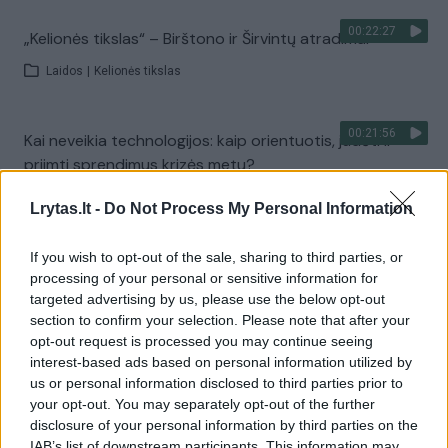
00:22:27
„Kelionės tikslas“ – Birštono ir Širvintų atradimai
Laidos
|
Kelionės tikslas
00:21:56
Kai neveikia technologijos: kaip orientuotis, judėti ir
priimti sprendimus krizės metu?
Laidos
|
Išlikti rytojui
Lrytas.lt -
Do Not Process My Personal Information
If you wish to opt-out of the sale, sharing to third parties, or
Visi įrašai
processing of your personal or sensitive information for
targeted advertising by us, please use the below opt-out
section to confirm your selection. Please note that after your
opt-out request is processed you may continue seeing
Žiūrimiausi įrašai
interest-based ads based on personal information utilized by
us or personal information disclosed to third parties prior to
your opt-out. You may separately opt-out of the further
00:00:30
disclosure of your personal information by third parties on the
Vaizdai iš tragiškos avarijos Vilniaus r.: dviejų moterų ir
IAB’s list of downstream participants. This information may