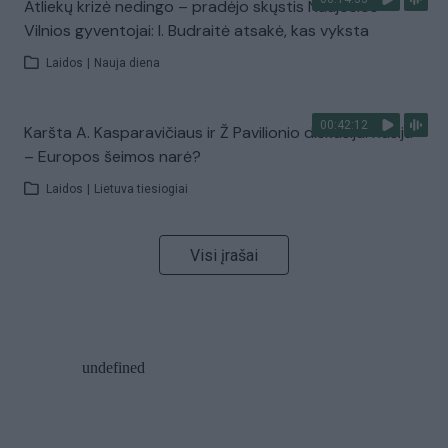
Atliekų krizė nedingo – pradėjo skųstis Naujosios
Vilnios gyventojai: I. Budraitė atsakė, kas vyksta
Laidos
|
Nauja diena
00:42:12
Karšta A. Kasparavičiaus ir Ž Pavilionio diskusija: Rusija
– Europos šeimos narė?
Laidos
|
Lietuva tiesiogiai
Visi įrašai