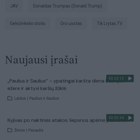
JAV
Donaldas Trumpas (Donald Trump)
geležinkelio stotis
Oro uostas
tik Lrytas.TV
Naujausi įrašai
00:22:15
„Paulius ir Saulius“ – ypatingai karšta diena Dzūkijos
ežere ir aktyvi karšių žūklė
Laidos
|
Paulius ir Saulius
00:00:34
Kyjivas po naktinės atakos: liepsnos apėmė pastatus
Žinios
|
Pasaulis