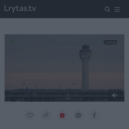
Paremkite Ukrainą