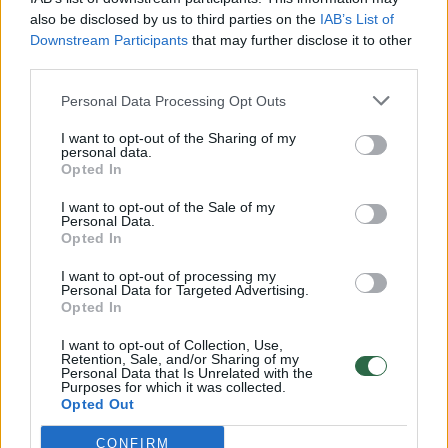
vaiko gyvybių išgelbėti nepavyko
also be disclosed by us to third parties on the
IAB’s List of
Downstream Participants
Žinios
|
Lietuvos diena
that may further disclose it to other
third parties.
Personal Data Processing Opt Outs
00:00:57
Savaitės vidurys nusimato karštas: temperatūra kils iki
32 laipsnių šilumos
I want to opt-out of the Sharing of my
personal data.
Žinios
|
Orai
Opted In
I want to opt-out of the Sale of my
Personal Data.
00:15:54
V. Zalužno pasisakymą laiko bandymu įsitvirtinti
Opted In
Ukrainos politikoje: jis yra neteisus
I want to opt-out of processing my
Personal Data for Targeted Advertising.
Laidos
|
Nauja diena
Opted In
I want to opt-out of Collection, Use,
00:00:59
Nufilmavo, kaip patvino Vilniaus Vakarinis aplinkkelis:
Retention, Sale, and/or Sharing of my
Personal Data that Is Unrelated with the
vaizdas pribloškia
Purposes for which it was collected.
Opted Out
Žinios
|
Lietuvos diena
CONFIRM