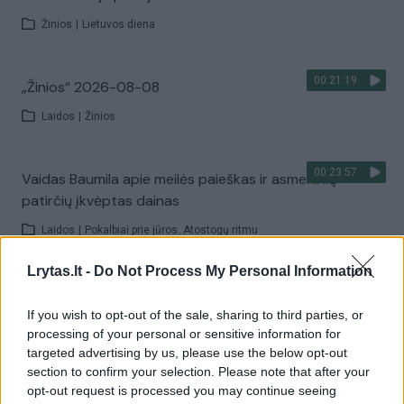
Žinios
|
Lietuvos diena
00:21:19
„Žinios“ 2026-08-08
Laidos
|
Žinios
00:23:57
Vaidas Baumila apie meilės paieškas ir asmeninių
patirčių įkvėptas dainas
Laidos
|
Pokalbiai prie jūros. Atostogų ritmu
Lrytas.lt -
Do Not Process My Personal Information
00:00:40
Dronai Vokietijoje kelia vis daugiau klausimų: du
pastebėti virš karinės bazės
If you wish to opt-out of the sale, sharing to third parties, or
processing of your personal or sensitive information for
Žinios
|
Pasaulis
targeted advertising by us, please use the below opt-out
section to confirm your selection. Please note that after your
opt-out request is processed you may continue seeing
Visi įrašai