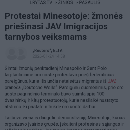
LRYTAS.TV
>
ŽINIOS
>
PASAULIS
Protestai Minesotoje: žmonės
priešinasi JAV Imigracijos
tarnybos veiksmams
„Reuters“
ELTA
2026-01-24 14:58
Šimtai žmonių penktadienį Mineapolio ir Sent Polo
tarptautiniame oro uoste protestavo prieš federalinius
pareigūnus, kurie išsiunčia neteisėtus migrantus iš
JAV,
praneša „Deutsche Welle“. Pareigūnų duomenimis, prie oro
uosto pagrindinio terminalo buvo suimta apie 100
dvasininkų ir kitų protestuotojų, kurie nesilaikė nustatyto
atstumo iki pastato ir trukdė oro uosto darbui.
Tai buvo viena iš daugelio demonstracijų Minesotoje, kurias
organizavo įvairios grupės, įskaitant profesines sąjungas ir