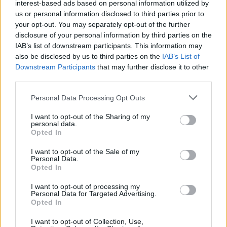
interest-based ads based on personal information utilized by
us or personal information disclosed to third parties prior to
your opt-out. You may separately opt-out of the further
disclosure of your personal information by third parties on the
Žiūrimiausi įrašai
IAB’s list of downstream participants. This information may
also be disclosed by us to third parties on the
IAB’s List of
Downstream Participants
that may further disclose it to other
third parties.
00:00:30
Vaizdai iš tragiškos avarijos Vilniaus r.: dviejų moterų ir
vaiko gyvybių išgelbėti nepavyko
Personal Data Processing Opt Outs
Žinios
|
Lietuvos diena
I want to opt-out of the Sharing of my
personal data.
Opted In
00:00:57
Savaitės vidurys nusimato karštas: temperatūra kils iki
I want to opt-out of the Sale of my
Personal Data.
32 laipsnių šilumos
Opted In
Žinios
|
Orai
I want to opt-out of processing my
Personal Data for Targeted Advertising.
Opted In
00:15:54
V. Zalužno pasisakymą laiko bandymu įsitvirtinti
I want to opt-out of Collection, Use,
Ukrainos politikoje: jis yra neteisus