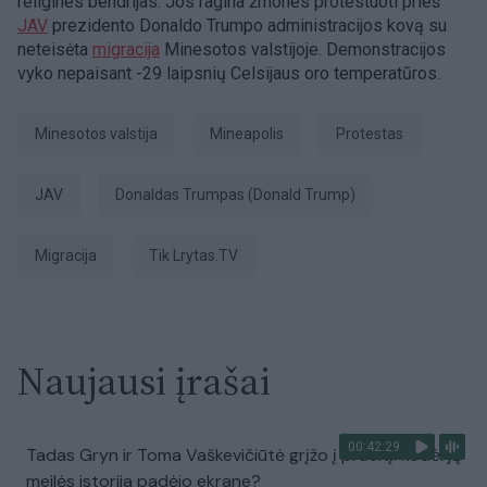
religines bendrijas. Jos ragina žmones protestuoti prieš
JAV
prezidento Donaldo Trumpo administracijos kovą su
neteisėta
migracija
Minesotos valstijoje. Demonstracijos
vyko nepaisant -29 laipsnių Celsijaus oro temperatūros.
Minesotos valstija
Mineapolis
Protestas
JAV
Donaldas Trumpas (Donald Trump)
migracija
tik Lrytas.TV
Naujausi įrašai
00:42:29
Tadas Gryn ir Toma Vaškevičiūtė grįžo į praeitį: kodėl jų
meilės istorija padėjo ekrane?