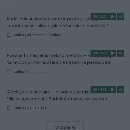
00:10:21
Kodėl apklausos internete ir politikų reitingai
tarprinkiminiu laikotarpiu dažnai nieko nereiškia?
Laidos
|
Informacinis skydas
00:15:25
Ruošiantis naujiems mokslo metams – vaikų teisių
tarnybos primena: štai apie ką būtina pasikalbėti
Laidos
|
Nauja diena
00:14:33
Atliekų krizė nedingo – pradėjo skųstis Naujosios
Vilnios gyventojai: I. Budraitė atsakė, kas vyksta
Laidos
|
Nauja diena
Visi įrašai