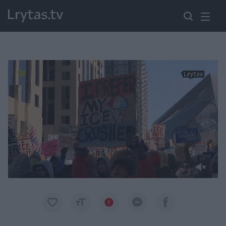
Paremkite Ukrainą