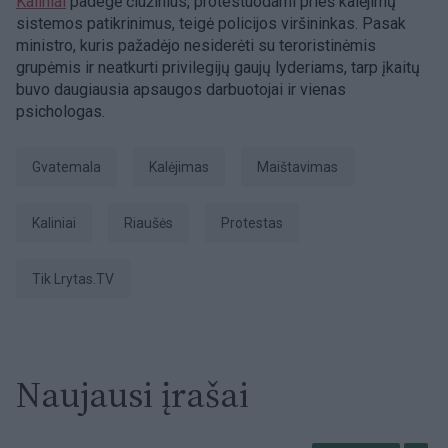
Kaliniai
padegė čiužinius, protestuodami prieš kalėjimų
sistemos patikrinimus, teigė policijos viršininkas. Pasak
ministro, kuris pažadėjo nesiderėti su teroristinėmis
grupėmis ir neatkurti privilegijų gaujų lyderiams, tarp įkaitų
buvo daugiausia apsaugos darbuotojai ir vienas
psichologas.
Gvatemala
kalėjimas
maištavimas
Kaliniai
riaušės
Protestas
tik Lrytas.TV
Naujausi įrašai