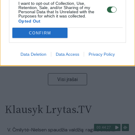
00:15:54
I want to opt-out of Collection, Use,
V. Zalužno pasisakymą laiko bandymu įsitvirtinti
Retention, Sale, and/or Sharing of my
Ukrainos politikoje: jis yra neteisus
Personal Data that Is Unrelated with the
Purposes for which it was collected.
Opted Out
Laidos
|
Nauja diena
CONFIRM
00:00:57
Sinoptikai atsakė, kokiais orais užbaigsime darbo
savaitę: karščiai atsitrauks
Data Deletion
Data Access
Privacy Policy
Žinios
|
Orai
Visi įrašai
Klausyk Lrytas.TV
00:44:27
V. Čmilytė-Nielsen spaudžia valdžią: ragina skubiai