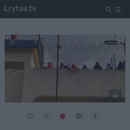
Paremkite Ukrainą