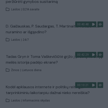
peržiūrėti gynybos susitarimą
Laidos
|
ELTA savaitė
00:40:48
D. Gaižauskas, P. Saudargas, T. Martinaitis: valdžia mus
nuramino ar išgąsdino?
Laidos
|
24/7
00:42:29
Tadas Gryn ir Toma Vaškevičiūtė grįžo į praeitį: kodėl jų
meilės istorija padėjo ekrane?
Žinios
|
Lietuvos diena
00:10:21
Kodėl apklausos internete ir politikų reitingai
tarprinkiminiu laikotarpiu dažnai nieko nereiškia?
Laidos
|
Informacinis skydas