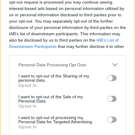
opt-out request is processed you may continue seeing
interest-based ads based on personal information utilized by
Visi įrašai
us or personal information disclosed to third parties prior to
your opt-out. You may separately opt-out of the further
disclosure of your personal information by third parties on the
IAB’s list of downstream participants. This information may
Žiūrimiausi įrašai
also be disclosed by us to third parties on the
IAB’s List of
Downstream Participants
that may further disclose it to other
third parties.
00:00:30
Vaizdai iš tragiškos avarijos Vilniaus r.: dviejų moterų ir
Personal Data Processing Opt Outs
vaiko gyvybių išgelbėti nepavyko
I want to opt-out of the Sharing of my
personal data.
Žinios
|
Lietuvos diena
Opted In
I want to opt-out of the Sale of my
00:00:57
Savaitės vidurys nusimato karštas: temperatūra kils iki
Personal Data.
Opted In
32 laipsnių šilumos
I want to opt-out of processing my
Žinios
|
Orai
Personal Data for Targeted Advertising.
Opted In