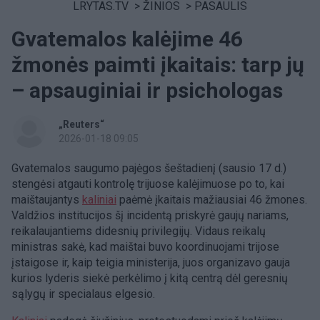
LRYTAS.TV
>
ŽINIOS
>
PASAULIS
Gvatemalos kalėjime 46
žmonės paimti įkaitais: tarp jų
– apsauginiai ir psichologas
„Reuters“
2026-01-18 09:05
Gvatemalos saugumo pajėgos šeštadienį (sausio 17 d.)
stengėsi atgauti kontrolę trijuose kalėjimuose po to, kai
maištaujantys
kaliniai
paėmė įkaitais mažiausiai 46 žmones.
Valdžios institucijos šį incidentą priskyrė gaujų nariams,
reikalaujantiems didesnių privilegijų. Vidaus reikalų
ministras sakė, kad maištai buvo koordinuojami trijose
įstaigose ir, kaip teigia ministerija, juos organizavo gauja
kurios lyderis siekė perkėlimo į kitą centrą dėl geresnių
sąlygų ir specialaus elgesio.