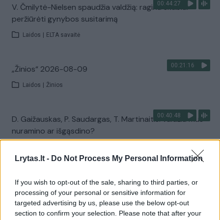
00:44:27
V. Čmilytė-Nielsen spaudžia valdžią: ragina skubiai
peržiūrėti gynybos susitarimą
Laidos
|
ELTA savaitė
00:21:16
„Žinios“ 2026-08-09
Laidos
|
Žinios
00:40:48
D. Gaižauskas, P. Saudargas, T. Martinaitis: valdžia mus
nuramino ar išgąsdino?
Laidos
|
24/7
Lrytas.lt -
Do Not Process My Personal Information
00:00:52
Savaitės pradžia su lietumi ir perkūnija: temperatūra
If you wish to opt-out of the sale, sharing to third parties, or
dar sieks 30 laipsnių
processing of your personal or sensitive information for
targeted advertising by us, please use the below opt-out
Žinios
|
Orai
section to confirm your selection. Please note that after your