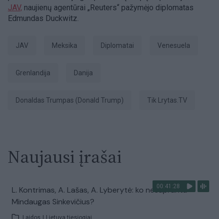
JAV,
naujienų agentūrai „Reuters“ pažymėjo diplomatas
Edmundas Duckwitz.
JAV
Meksika
diplomatai
Venesuela
Grenlandija
Danija
Donaldas Trumpas (Donald Trump)
tik Lrytas.TV
Naujausi įrašai
00:41:28
L. Kontrimas, A. Lašas, A. Lyberytė: ko nesupranta
Mindaugas Sinkevičius?
Laidos
|
Lietuva tiesiogiai