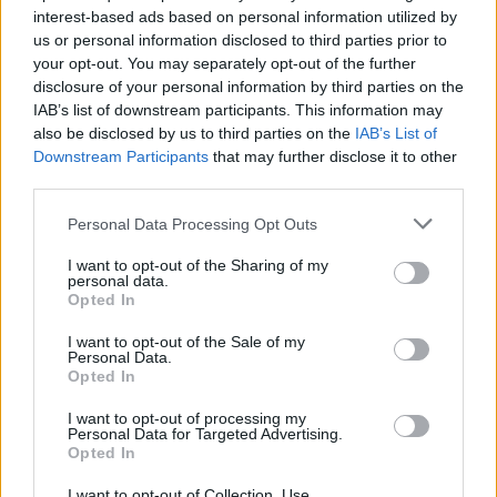
interest-based ads based on personal information utilized by
Visi įrašai
us or personal information disclosed to third parties prior to
your opt-out. You may separately opt-out of the further
disclosure of your personal information by third parties on the
IAB’s list of downstream participants. This information may
Žiūrimiausi įrašai
also be disclosed by us to third parties on the
IAB’s List of
Downstream Participants
that may further disclose it to other
third parties.
00:00:49
Pateikė daugiau detalių apie iš tėvų paimtus šešis
Personal Data Processing Opt Outs
vaikus: jiems kilusi grėsmė
I want to opt-out of the Sharing of my
Žinios
|
Lietuvos diena
personal data.
Opted In
00:00:30
Vaizdai iš tragiškos avarijos Vilniaus r.: dviejų moterų ir
I want to opt-out of the Sale of my
Personal Data.
vaiko gyvybių išgelbėti nepavyko
Opted In
Žinios
|
Lietuvos diena
I want to opt-out of processing my
Personal Data for Targeted Advertising.
Opted In
00:00:59
Nufilmavo, kaip patvino Vilniaus Vakarinis aplinkkelis:
I want to opt-out of Collection, Use,