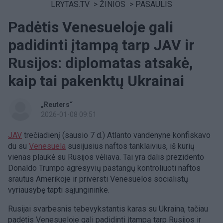
LRYTAS.TV
>
ŽINIOS
>
PASAULIS
Padėtis Venesueloje gali
padidinti įtampą tarp JAV ir
Rusijos: diplomatas atsakė,
kaip tai pakenktų Ukrainai
„Reuters“
2026-01-08 09:51
JAV
trečiadienį (sausio 7 d.) Atlanto vandenyne konfiskavo
du su
Venesuela
susijusius naftos tanklaivius, iš kurių
vienas plaukė su Rusijos vėliava. Tai yra dalis prezidento
Donaldo Trumpo agresyvių pastangų kontroliuoti naftos
srautus Amerikoje ir priversti Venesuelos socialistų
vyriausybę tapti sąjungininke.
Rusijai svarbesnis tebevykstantis karas su Ukraina, tačiau
padėtis Venesueloje gali padidinti įtampą tarp Rusijos ir