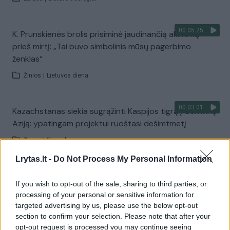
00:05:25
K. Prunskienės brolis prisiminė jaudinančią akimirką
prieš mirtį: „Tai buvo simbolinis mūsų pagerbimo
ženklas“
Žinios
|
Lietuvos diena
00:03:01
Kazachstanas siekia sugrąžinti Kaspijos tigrą į Centrinę
Aziją: ypatingam projektui ruoštasi dešimtmetį
Žinios
|
Pasaulis
Lrytas.lt -
Do Not Process My Personal Information
00:03:41
Mėsainių mėgėjus kviečia nepražiopsoti festivalio
If you wish to opt-out of the sale, sharing to third parties, or
Vilniuje: atskleidė populiariausią paruošimo būdą
processing of your personal or sensitive information for
targeted advertising by us, please use the below opt-out
Žinios
|
Lietuvos diena
section to confirm your selection. Please note that after your
opt-out request is processed you may continue seeing