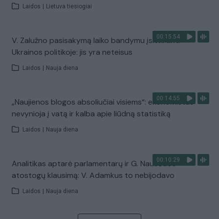
Laidos
|
Lietuva tiesiogiai
00:15:54
V. Zalužno pasisakymą laiko bandymu įsitvirtinti
Ukrainos politikoje: jis yra neteisus
Laidos
|
Nauja diena
00:14:55
„Naujienos blogos absoliučiai visiems“: ekonomistas
nevynioja į vatą ir kalba apie liūdną statistiką
Laidos
|
Nauja diena
00:10:29
Analitikas aptarė parlamentarų ir G. Nausėdos
atostogų klausimą: V. Adamkus to nebijodavo
Laidos
|
Nauja diena