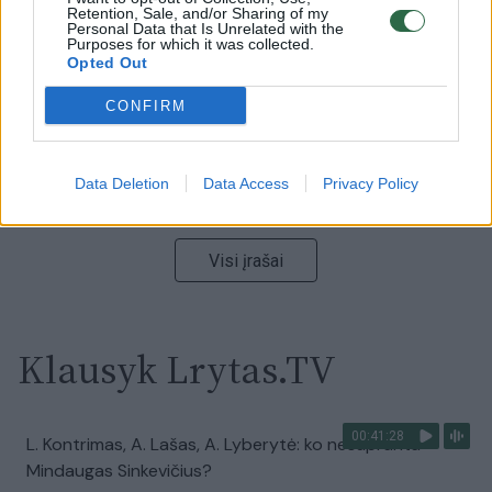
vaizdas pribloškia
Retention, Sale, and/or Sharing of my
Personal Data that Is Unrelated with the
Purposes for which it was collected.
Žinios
|
Lietuvos diena
Opted Out
CONFIRM
00:02:01
„Pagarba pirmajai premjerei“: pasidalijo jautriais
prisiminimais apie Kazimierą Prunskienę
Data Deletion
Data Access
Privacy Policy
Žinios
|
Lietuvos diena
Visi įrašai
Klausyk Lrytas.TV
00:41:28
L. Kontrimas, A. Lašas, A. Lyberytė: ko nesupranta
Mindaugas Sinkevičius?