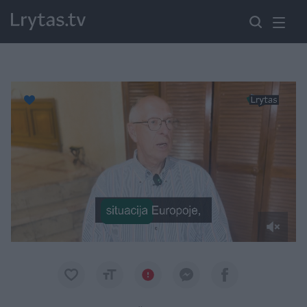
Paremkite Ukrainą