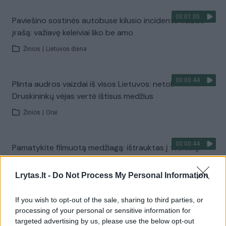
00:01:05
Paviešino sostinės autobuse kilusio incidento vaizdo
įrašą: važiavę keleiviai liko be amo
Žinios
|
Lietuvos diena
00:00:44
Plinta audros vaizdai iš visos Lietuvos: netoli
Druskininkų vėjas vertė ištisus medžius
Žinios
|
Orai
00:00:44
Pamatykite filmuotą medžiagą: ištrauktas į tvenkinį
įskriejęs automobilis
Lrytas.lt -
Do Not Process My Personal Information
Žinios
|
Lietuvos diena
If you wish to opt-out of the sale, sharing to third parties, or
00:00:57
Sinoptikai atsakė, kokiais orais užbaigsime darbo
processing of your personal or sensitive information for
targeted advertising by us, please use the below opt-out
savaitę: karščiai atsitrauks