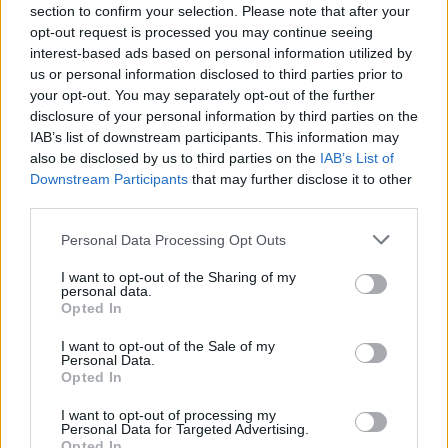
section to confirm your selection. Please note that after your
Žinios
|
Orai
opt-out request is processed you may continue seeing
interest-based ads based on personal information utilized by
us or personal information disclosed to third parties prior to
Visi įrašai
your opt-out. You may separately opt-out of the further
disclosure of your personal information by third parties on the
IAB’s list of downstream participants. This information may
also be disclosed by us to third parties on the
IAB’s List of
Žiūrimiausi įrašai
Downstream Participants
that may further disclose it to other
third parties.
Personal Data Processing Opt Outs
00:00:30
Vaizdai iš tragiškos avarijos Vilniaus r.: dviejų moterų ir
I want to opt-out of the Sharing of my
vaiko gyvybių išgelbėti nepavyko
personal data.
Opted In
Žinios
|
Lietuvos diena
I want to opt-out of the Sale of my
Personal Data.
Opted In
00:00:57
Savaitės vidurys nusimato karštas: temperatūra kils iki
32 laipsnių šilumos
I want to opt-out of processing my
Personal Data for Targeted Advertising.
Žinios
|
Orai
Opted In