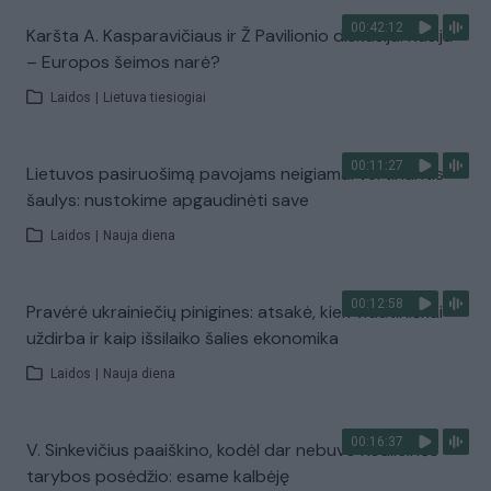
00:42:12
Karšta A. Kasparavičiaus ir Ž Pavilionio diskusija: Rusija
– Europos šeimos narė?
Laidos
|
Lietuva tiesiogiai
00:11:27
Lietuvos pasiruošimą pavojams neigiamai vertinantis
šaulys: nustokime apgaudinėti save
Laidos
|
Nauja diena
00:12:58
Pravėrė ukrainiečių pinigines: atsakė, kiek vidutiniškai
uždirba ir kaip išsilaiko šalies ekonomika
Laidos
|
Nauja diena
00:16:37
V. Sinkevičius paaiškino, kodėl dar nebuvo Koalicinės
tarybos posėdžio: esame kalbėję