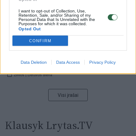
I want to opt-out of Collection, Use,
Retention, Sale, and/or Sharing of my
00:00:59
Nufilmavo, kaip patvino Vilniaus Vakarinis aplinkkelis:
Personal Data that Is Unrelated with the
Purposes for which it was collected.
vaizdas pribloškia
Opted Out
Žinios
|
Lietuvos diena
CONFIRM
00:00:55
Avarija Vilniuje: į stotelę įsirėžęs automobilis sužalojo
Data Deletion
Data Access
Privacy Policy
dvi moteris
Žinios
|
Lietuvos diena
Visi įrašai
Klausyk Lrytas.TV