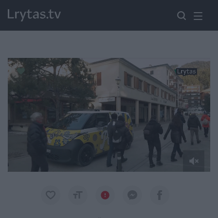
Paremkite Ukrainą