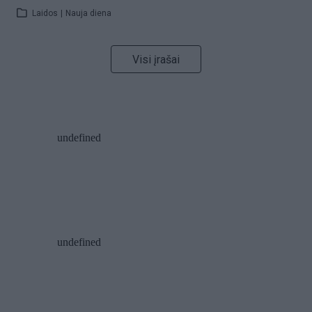
Laidos
|
Nauja diena
Visi įrašai