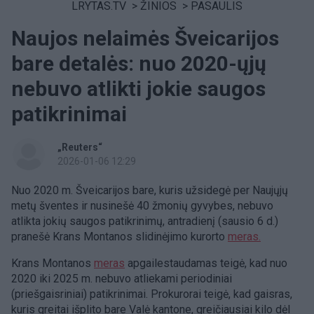
LRYTAS.TV
>
ŽINIOS
>
PASAULIS
Naujos nelaimės Šveicarijos
bare detalės: nuo 2020-ųjų
nebuvo atlikti jokie saugos
patikrinimai
„Reuters“
2026-01-06 12:29
Nuo 2020 m. Šveicarijos bare, kuris užsidegė per Naujųjų
metų šventes ir nusinešė 40 žmonių gyvybes, nebuvo
atlikta jokių saugos patikrinimų, antradienį (sausio 6 d.)
pranešė Krans Montanos slidinėjimo kurorto
meras.
Krans Montanos
meras
apgailestaudamas teigė, kad nuo
2020 iki 2025 m. nebuvo atliekami periodiniai
(priešgaisriniai) patikrinimai. Prokurorai teigė, kad gaisras,
kuris greitai išplito bare Valė kantone, greičiausiai kilo dėl