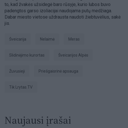
to, kad žvakės užsidegė baro rūsyje, kurio lubos buvo
padengtos garso izoliacijai naudojama putų medžiaga.
Dabar miesto vietose uždrausta naudoti žiebtuvėlius, sakė
jis.
Šveicarija
Nelaimė
Meras
slidinėjimo kurortas
Šveicarijos Alpės
žuvusieji
priešgaisrinė apsauga
tik Lrytas.TV
Naujausi įrašai