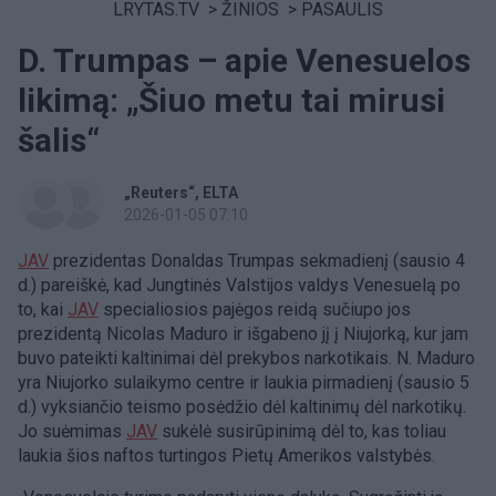
LRYTAS.TV
>
ŽINIOS
>
PASAULIS
D. Trumpas – apie Venesuelos
likimą: „Šiuo metu tai mirusi
šalis“
„Reuters“
ELTA
2026-01-05 07:10
JAV
prezidentas Donaldas Trumpas sekmadienį (sausio 4
d.) pareiškė, kad Jungtinės Valstijos valdys Venesuelą po
to, kai
JAV
specialiosios pajėgos reidą sučiupo jos
prezidentą Nicolas Maduro ir išgabeno jį į Niujorką, kur jam
buvo pateikti kaltinimai dėl prekybos narkotikais. N. Maduro
yra Niujorko sulaikymo centre ir laukia pirmadienį (sausio 5
d.) vyksiančio teismo posėdžio dėl kaltinimų dėl narkotikų.
Jo suėmimas
JAV
sukėlė susirūpinimą dėl to, kas toliau
laukia šios naftos turtingos Pietų Amerikos valstybės.