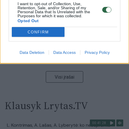
00:00:59
I want to opt-out of Collection, Use,
Nufilmavo, kaip patvino Vilniaus Vakarinis aplinkkelis:
Retention, Sale, and/or Sharing of my
vaizdas pribloškia
Personal Data that Is Unrelated with the
Purposes for which it was collected.
Opted Out
Žinios
|
Lietuvos diena
CONFIRM
00:02:01
„Pagarba pirmajai premjerei“: pasidalijo jautriais
prisiminimais apie Kazimierą Prunskienę
Data Deletion
Data Access
Privacy Policy
Žinios
|
Lietuvos diena
Visi įrašai
Klausyk Lrytas.TV
00:41:28
L. Kontrimas, A. Lašas, A. Lyberytė: ko nesupranta