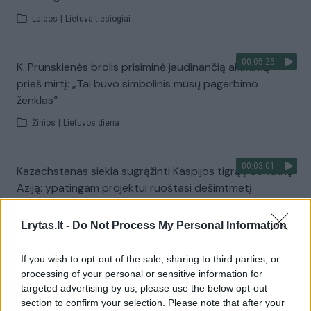
Laidos
|
Lietuva tiesiogiai
00:05:25
K. Prunskienės brolis prisiminė jaudinančią akimirką
prieš mirtį: „Tai buvo simbolinis mūsų pagerbimo
ženklas“
Žinios
|
Lietuvos diena
00:03:01
Kazachstanas siekia sugrąžinti Kaspijos tigrą į Centrinę
Aziją: ypatingam projektui ruoštasi dešimtmetį
Žinios
|
Pasaulis
Lrytas.lt -
Do Not Process My Personal Information
00:03:41
Mėsainių mėgėjus kviečia nepražiopsoti festivalio
If you wish to opt-out of the sale, sharing to third parties, or
Vilniuje: atskleidė populiariausią paruošimo būdą
processing of your personal or sensitive information for
targeted advertising by us, please use the below opt-out
Žinios
|
Lietuvos diena
section to confirm your selection. Please note that after your