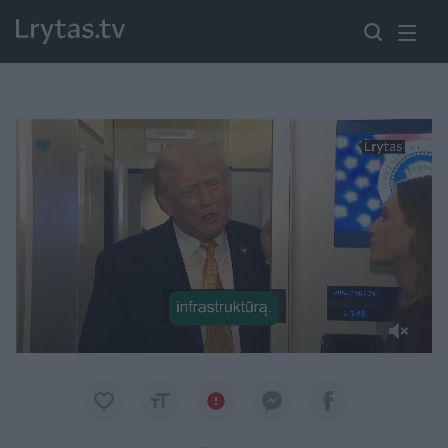
Paremkite Ukrainą