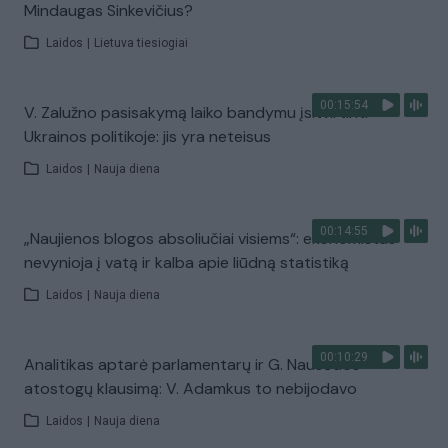
Mindaugas Sinkevičius?
Laidos
|
Lietuva tiesiogiai
00:15:54
V. Zalužno pasisakymą laiko bandymu įsitvirtinti
Ukrainos politikoje: jis yra neteisus
Laidos
|
Nauja diena
00:14:55
„Naujienos blogos absoliučiai visiems“: ekonomistas
nevynioja į vatą ir kalba apie liūdną statistiką
Laidos
|
Nauja diena
00:10:29
Analitikas aptarė parlamentarų ir G. Nausėdos
atostogų klausimą: V. Adamkus to nebijodavo
Laidos
|
Nauja diena