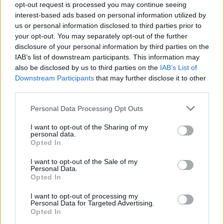
opt-out request is processed you may continue seeing
interest-based ads based on personal information utilized by
Visi įrašai
us or personal information disclosed to third parties prior to
your opt-out. You may separately opt-out of the further
disclosure of your personal information by third parties on the
IAB’s list of downstream participants. This information may
Žiūrimiausi įrašai
also be disclosed by us to third parties on the
IAB’s List of
Downstream Participants
that may further disclose it to other
third parties.
00:00:49
Pateikė daugiau detalių apie iš tėvų paimtus šešis
Personal Data Processing Opt Outs
vaikus: jiems kilusi grėsmė
I want to opt-out of the Sharing of my
personal data.
Žinios
|
Lietuvos diena
Opted In
I want to opt-out of the Sale of my
00:00:30
Personal Data.
Vaizdai iš tragiškos avarijos Vilniaus r.: dviejų moterų ir
Opted In
vaiko gyvybių išgelbėti nepavyko
I want to opt-out of processing my
Žinios
|
Lietuvos diena
Personal Data for Targeted Advertising.
Opted In