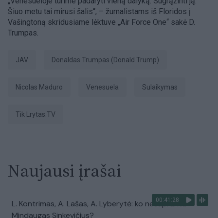
„Venesueloje turime padaryti vieną dalyką. Sugrąžinti ją.
Šiuo metu tai mirusi šalis“, – žurnalistams iš Floridos į
Vašingtoną skridusiame lėktuve „Air Force One“ sakė D.
Trumpas.
JAV
Donaldas Trumpas (Donald Trump)
Nicolas Maduro
Venesuela
sulaikymas
tik Lrytas.TV
Naujausi įrašai
00:41:28
L. Kontrimas, A. Lašas, A. Lyberytė: ko nesupranta
Mindaugas Sinkevičius?