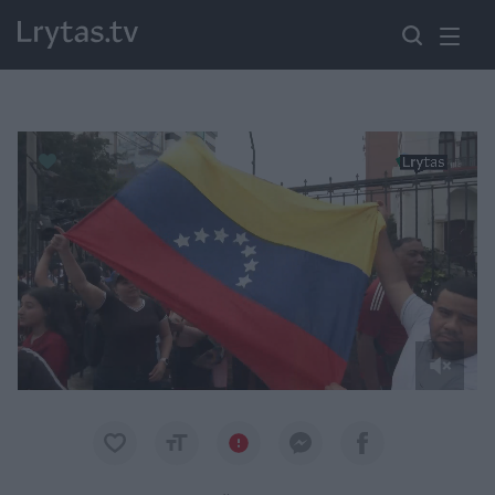
Paremkite Ukrainą