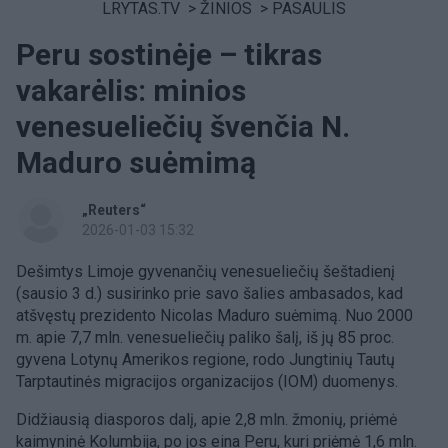
LRYTAS.TV
>
ŽINIOS
>
PASAULIS
Peru sostinėje – tikras
vakarėlis: minios
venesueliečių švenčia N.
Maduro suėmimą
„Reuters“
2026-01-03 15:32
Dešimtys Limoje gyvenančių venesueliečių šeštadienį
(sausio 3 d.) susirinko prie savo šalies ambasados, kad
atšvęstų prezidento Nicolas Maduro suėmimą. Nuo 2000
m. apie 7,7 mln. venesueliečių paliko šalį, iš jų 85 proc.
gyvena Lotynų Amerikos regione, rodo Jungtinių Tautų
Tarptautinės migracijos organizacijos (IOM) duomenys.
Didžiausią diasporos dalį, apie 2,8 mln. žmonių, priėmė
kaimyninė Kolumbija, po jos eina Peru, kuri priėmė 1,6 mln.