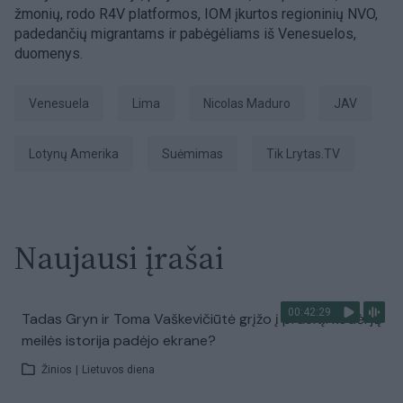
žmonių, rodo R4V platformos, IOM įkurtos regioninių NVO,
padedančių migrantams ir pabėgėliams iš Venesuelos,
duomenys.
Venesuela
Lima
Nicolas Maduro
JAV
Lotynų Amerika
suėmimas
tik Lrytas.TV
Naujausi įrašai
00:42:29
Tadas Gryn ir Toma Vaškevičiūtė grįžo į praeitį: kodėl jų
meilės istorija padėjo ekrane?
Žinios
|
Lietuvos diena