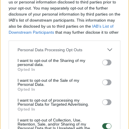
us or personal information disclosed to third parties prior to
Žiūrimiausi įrašai
your opt-out. You may separately opt-out of the further
disclosure of your personal information by third parties on the
IAB’s list of downstream participants. This information may
also be disclosed by us to third parties on the
IAB’s List of
00:00:30
Vaizdai iš tragiškos avarijos Vilniaus r.: dviejų moterų ir
Downstream Participants
that may further disclose it to other
vaiko gyvybių išgelbėti nepavyko
third parties.
Žinios
|
Lietuvos diena
Personal Data Processing Opt Outs
I want to opt-out of the Sharing of my
00:00:57
personal data.
Savaitės vidurys nusimato karštas: temperatūra kils iki
Opted In
32 laipsnių šilumos
I want to opt-out of the Sale of my
Žinios
|
Orai
Personal Data.
Opted In
I want to opt-out of processing my
00:15:54
V. Zalužno pasisakymą laiko bandymu įsitvirtinti
Personal Data for Targeted Advertising.
Ukrainos politikoje: jis yra neteisus
Opted In
Laidos
|
Nauja diena
I want to opt-out of Collection, Use,
Retention, Sale, and/or Sharing of my
Personal Data that Is Unrelated with the