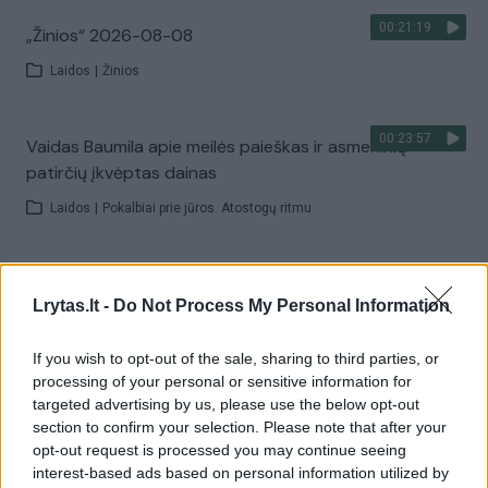
00:21:19
„Žinios“ 2026-08-08
Laidos
|
Žinios
00:23:57
Vaidas Baumila apie meilės paieškas ir asmeninių
patirčių įkvėptas dainas
Laidos
|
Pokalbiai prie jūros. Atostogų ritmu
00:00:40
Dronai Vokietijoje kelia vis daugiau klausimų: du
Lrytas.lt -
Do Not Process My Personal Information
pastebėti virš karinės bazės
Žinios
|
Pasaulis
If you wish to opt-out of the sale, sharing to third parties, or
processing of your personal or sensitive information for
targeted advertising by us, please use the below opt-out
Visi įrašai
section to confirm your selection. Please note that after your
opt-out request is processed you may continue seeing
interest-based ads based on personal information utilized by