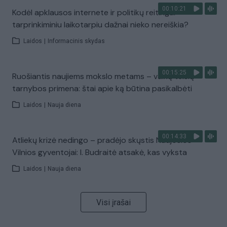
00:10:21
Kodėl apklausos internete ir politikų reitingai
tarprinkiminiu laikotarpiu dažnai nieko nereiškia?
Laidos
|
Informacinis skydas
00:15:25
Ruošiantis naujiems mokslo metams – vaikų teisių
tarnybos primena: štai apie ką būtina pasikalbėti
Laidos
|
Nauja diena
00:14:33
Atliekų krizė nedingo – pradėjo skųstis Naujosios
Vilnios gyventojai: I. Budraitė atsakė, kas vyksta
Laidos
|
Nauja diena
Visi įrašai