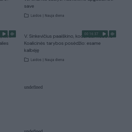
save
Laidos
|
Nauja diena
00:16:37
, kiek
V. Sinkevičius paaiškino, kodėl dar nebuvo
alies
Koalicinės tarybos posėdžio: esame
kalbėję
Laidos
|
Nauja diena