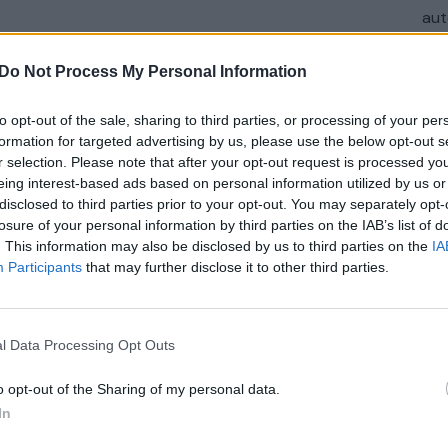
aut
 priimti tokį sprendimą. Žinoma, kad kalbame apie
Do Not Process My Personal Information
sąjungininkais“, – teigė V. Zelenskis. Jis pridūrė,
ėgų buvimu savo teritorijoje ir kad laiko tai
to opt-out of the sale, sharing to third parties, or processing of your per
formation for targeted advertising by us, please use the below opt-out s
r selection. Please note that after your opt-out request is processed y
eing interest-based ads based on personal information utilized by us or
JAV
JAV kariai
disclosed to third parties prior to your opt-out. You may separately opt-
losure of your personal information by third parties on the IAB’s list of
. This information may also be disclosed by us to third parties on the
IA
Rusija
karių dislokavimas
tik Lrytas.TV
Participants
that may further disclose it to other third parties.
l Data Processing Opt Outs
o opt-out of the Sharing of my personal data.
In
Visi įrašai