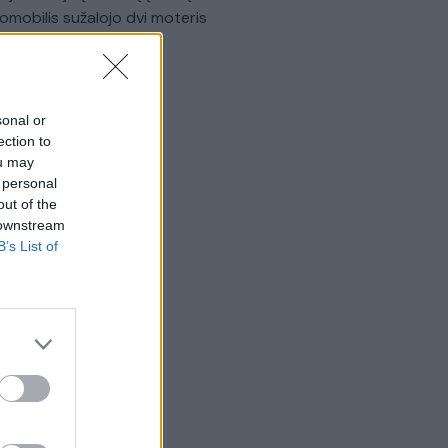
omobilis sužalojo dvi moteris
Žinios
|
Lietuvos diena
sonal or
ection to
ou may
 personal
out of the
 downstream
B’s List of