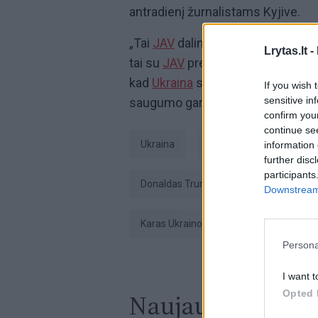
antradienį žurnalistams Kyjive.
„Tai
JAV
daliniai, todėl tik
JAV
gali
Lrytas.lt -
tai su
JAV
prezidentu D. Trumpu ir 
kad
Ukraina
suinteresuota
JAV
paj
If you wish 
sensitive in
saugumo garantijų dalimi.
confirm you
continue se
Ukraina
Volodymyras Zelenskis
information 
further disc
participants
Donaldas Trumpas (Donald Trump)
Downstream 
karas Ukrainoje
Persona
I want t
Opted 
Naujausi įrašai