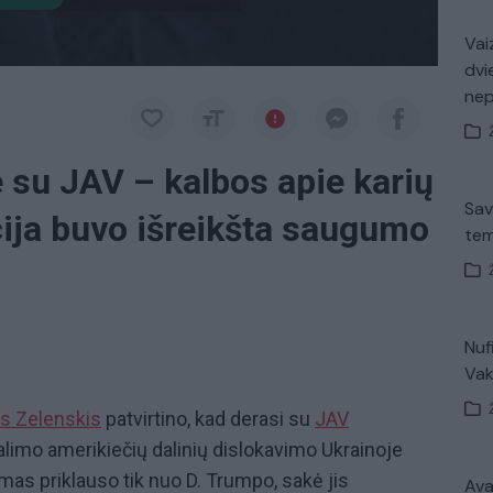
Vaiz
dvi
ne
 su JAV – kalbos apie karių
Sav
cija buvo išreikšta saugumo
tem
Nuf
Vak
s Zelenskis
patvirtino, kad derasi su
JAV
limo amerikiečių dalinių dislokavimo Ukrainoje
dimas priklauso tik nuo D. Trumpo, sakė jis
Avar