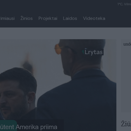
1°C, Viln
rimiausi
Žinios
Projektai
Laidos
Videoteka
Žiū