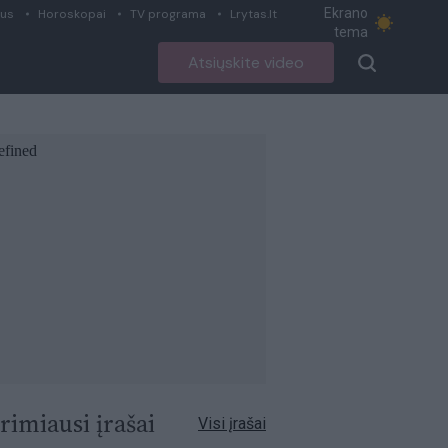
Ekrano
ius
Horoskopai
TV programa
Lrytas.lt
tema
Atsiųskite video
rimiausi įrašai
Visi įrašai