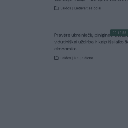
Laidos
|
Lietuva tiesiogiai
00:12:58
Pravėrė ukrainiečių pinigines: atsakė
vidutiniškai uždirba ir kaip išsilaiko š
ekonomika
Laidos
|
Nauja diena