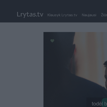
Klausyk Lrytas.tv
Naujausi
Žiū
Paremkite Ukrainą