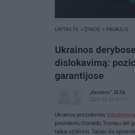
Volume
0%
LRYTAS.TV
>
ŽINIOS
>
PASAULIS
Ukrainos derybose
dislokavimą: pozi
garantijose
„Reuters“
ELTA
2025-12-31 07:11
Ukrainos prezidentas
Volodymyra
prezidentu Donaldu Trumpu dėl ga
taikai užtikrinti. Tačiau šis spren