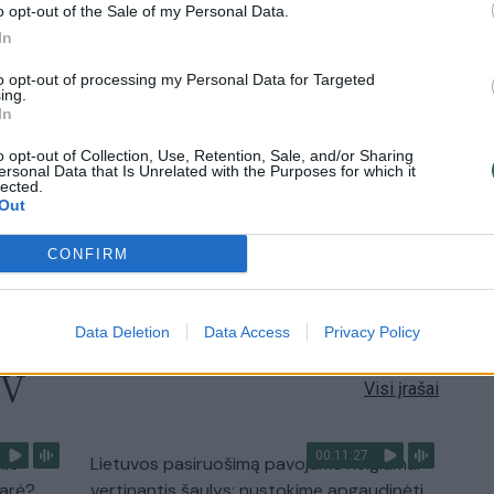
o opt-out of the Sale of my Personal Data.
In
0:57
00:42:12
aigsime
Karšta A. Kasparavičiaus ir Ž Pavilionio
diskusija: Rusija – Europos šeimos narė?
to opt-out of processing my Personal Data for Targeted
ing.
In
Laidos
|
Lietuva tiesiogiai
o opt-out of Collection, Use, Retention, Sale, and/or Sharing
ersonal Data that Is Unrelated with the Purposes for which it
lected.
2:33
00:04:00
dens
Kuprines pasvėrę specialistai įspėja apie
Out
e:
pavojingą įprotį: tą daro daugiau nei pusė
pradinukų
CONFIRM
Žinios
|
Lietuvos diena
Data Deletion
Data Access
Privacy Policy
TV
Visi įrašai
00:11:27
nio
Lietuvos pasiruošimą pavojams neigiamai
narė?
vertinantis šaulys: nustokime apgaudinėti