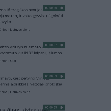
00:00:30
dai iš tragiškos avarijos Vilniaus r.:
ejų moterų ir vaiko gyvybių išgelbėti
pavyko
Žinios
|
Lietuvos diena
00:00:57
aitės vidurys nusimato karštas:
peratūra kils iki 32 laipsnių šilumos
Žinios
|
Orai
00:00:59
ilmavo, kaip patvino Vilniaus
arinis aplinkkelis: vaizdas pribloškia
Žinios
|
Lietuvos diena
00:00:55
ija Vilniuje: į stotelę įsirėžęs