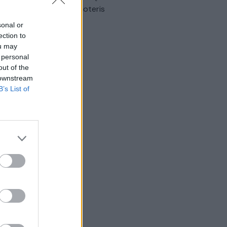
omobilis sužalojo dvi moteris
sonal or
Žinios
|
Lietuvos diena
ection to
ou may
 personal
out of the
 downstream
B’s List of