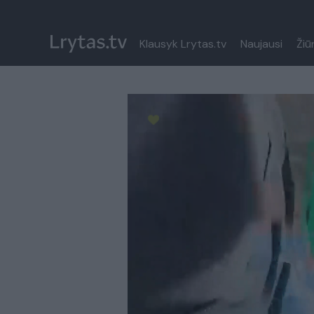
Klausyk Lrytas.tv
Naujausi
Žiū
Paremkite Ukrainą