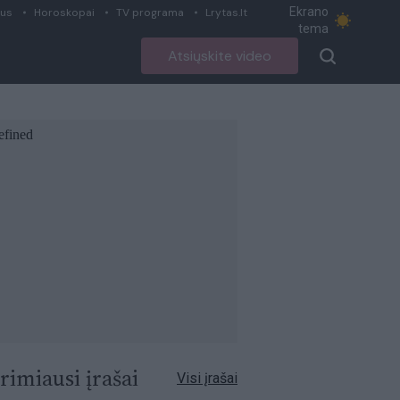
Ekrano
ius
Horoskopai
TV programa
Lrytas.lt
tema
Atsiųskite video
rimiausi įrašai
Visi įrašai