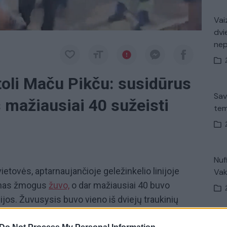
Vaiz
dvi
ne
toli Maču Pikču: susidūrus
Sav
 mažiausiai 40 sužeisti
tem
Nuf
ietovės, aptarnaujančioje geležinkelio linijoje
Vak
ienas žmogus
žuvo,
o dar mažiausiai 40 buvo
cijos. Žuvusysis buvo vieno iš dviejų traukinių
o, esančio arčiausiai garsiosios inkų citadelės,
Avar