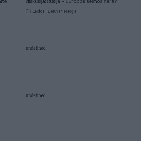
aitė
diskusija: Rusija – Europos šeimos narė?
Laidos
|
Lietuva tiesiogiai