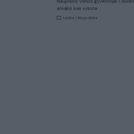
Naujosios Vilnios gyventojai: I. Budr
atsakė, kas vyksta
Laidos
|
Nauja diena