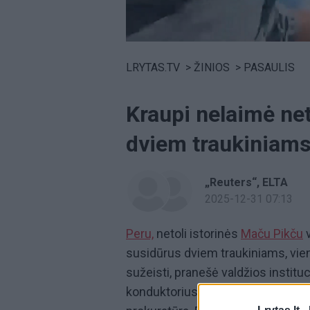
Volume
0%
LRYTAS.TV
>
ŽINIOS
>
PASAULIS
Kraupi nelaimė ne
dviem traukiniams
„Reuters“
ELTA
2025-12-31 07:13
Peru,
netoli istorinės
Maču Pikču
v
susidūrus dviem traukiniams, v
sužeisti, pranešė valdžios institu
konduktorius, pranešė Kusko miest