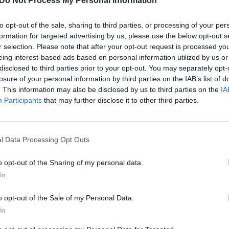
ad dirba siekdami nustatyti sužeistų traukinio
Do Not Process My Personal Information
aut
vo daug užsienio turistų ir dauguma jų – sunkiai
to opt-out of the sale, sharing to third parties, or processing of your per
formation for targeted advertising by us, please use the below opt-out s
r selection. Please note that after your opt-out request is processed y
eing interest-based ads based on personal information utilized by us or
traukinių avarija
žuvo
sužeistieji
disclosed to third parties prior to your opt-out. You may separately opt-
losure of your personal information by third parties on the IAB’s list of
. This information may also be disclosed by us to third parties on the
IA
Participants
that may further disclose it to other third parties.
l Data Processing Opt Outs
Visi įrašai
o opt-out of the Sharing of my personal data.
In
2:08
00:01:33
Savaitgalis bus ramus ir saulėtas: lietaus
ardą
beveik nenumatoma
o opt-out of the Sale of my Personal Data.
In
Žinios
|
Orai