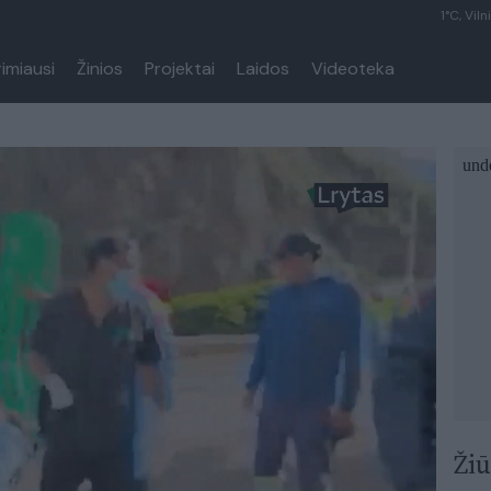
1°C, Viln
rimiausi
Žinios
Projektai
Laidos
Videoteka
Žiū