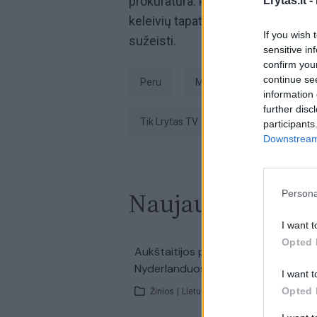
prokuratūra. Pareigūnai pranešė, k
Lrytas.lt -
keleivių tapatybes, nes tarp jų bu
If you wish 
sužeisti.
sensitive in
confirm you
continue se
Peru
Maču Pikču
avarija
information 
further disc
tik Lrytas.TV
participants
Downstream 
Naujausi įrašai
Persona
I want t
Opted 
00:0
Aukštaitijos pučiamųjų orkestras
Nyderlanduose apgynė čempionų v
I want t
Opted 
Žinios
|
Lietuvos diena