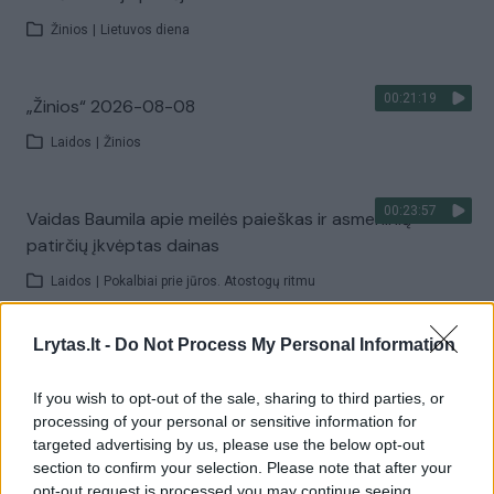
Žinios
|
Lietuvos diena
00:21:19
„Žinios“ 2026-08-08
Laidos
|
Žinios
00:23:57
Vaidas Baumila apie meilės paieškas ir asmeninių
patirčių įkvėptas dainas
Laidos
|
Pokalbiai prie jūros. Atostogų ritmu
Lrytas.lt -
Do Not Process My Personal Information
00:00:40
Dronai Vokietijoje kelia vis daugiau klausimų: du
pastebėti virš karinės bazės
If you wish to opt-out of the sale, sharing to third parties, or
processing of your personal or sensitive information for
Žinios
|
Pasaulis
targeted advertising by us, please use the below opt-out
section to confirm your selection. Please note that after your
opt-out request is processed you may continue seeing
Visi įrašai