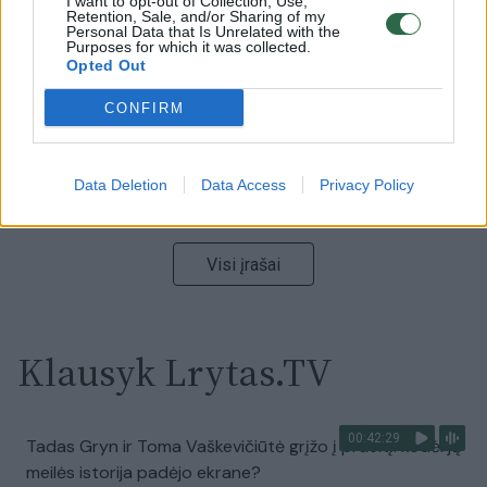
I want to opt-out of Collection, Use,
Retention, Sale, and/or Sharing of my
Laidos
|
Nauja diena
Personal Data that Is Unrelated with the
Purposes for which it was collected.
Opted Out
00:05:25
K. Prunskienės brolis prisiminė jaudinančią akimirką
CONFIRM
prieš mirtį: „Tai buvo simbolinis mūsų pagerbimo
ženklas“
Data Deletion
Data Access
Privacy Policy
Žinios
|
Lietuvos diena
Visi įrašai
Klausyk Lrytas.TV
00:42:29
Tadas Gryn ir Toma Vaškevičiūtė grįžo į praeitį: kodėl jų
meilės istorija padėjo ekrane?