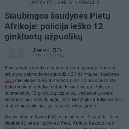
LRYTAS.TV
>
ŽINIOS
>
PASAULIS
Siaubingos šaudynės Pietų
Afrikoje: policija ieško 12
ginkluotų užpuolikų
„Reuters“
ELTA
2025-12-21 12:54
Buvo pradėta didelio masto paieškos operacija, kuomet
ankstyvą sekmadienio (gruodžio 21 d.) rytą per šaudynes
žuvo
mažiausiai devyni žmonės, o dar 10 buvo sužeista.
Bekersdalo miestelyje netoli Johanesburgo. Policijos
duomenimis, 12 ginkluotų užpuolikų, važiavusių dviem
automobiliais, paleido ugnį į baro lankytojus ir toliau šaudė į
atsitiktinius taikinius, kai bėgo iš įvykio vietos.
Nusikaltimo motyvas kol kas nežinomas. Sužeistieji buvo
išgabenti į vietos ligonines. Pietų Afrikos Respublikos