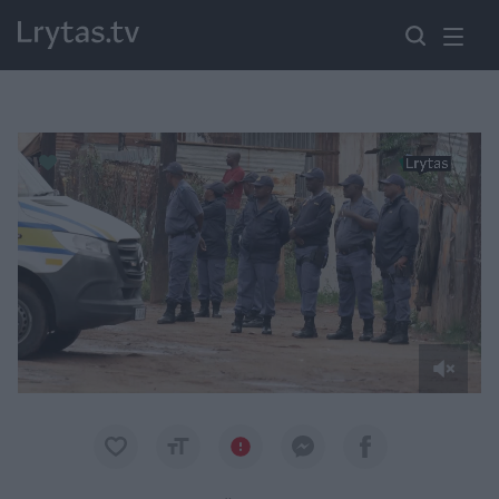
Paremkite Ukrainą