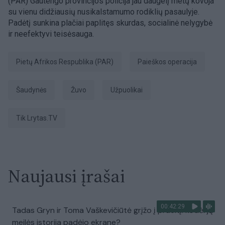
(PAR) Gautengo provincijos policija jau daugelį metų kovoja
su vienu didžiausių nusikalstamumo rodiklių pasaulyje.
Padėtį sunkina plačiai paplitęs skurdas, socialinė nelygybė
ir neefektyvi teisėsauga.
Pietų Afrikos Respublika (PAR)
paieškos operacija
šaudynės
žuvo
užpuolikai
tik Lrytas.TV
Naujausi įrašai
00:42:29
Tadas Gryn ir Toma Vaškevičiūtė grįžo į praeitį: kodėl jų
meilės istorija padėjo ekrane?