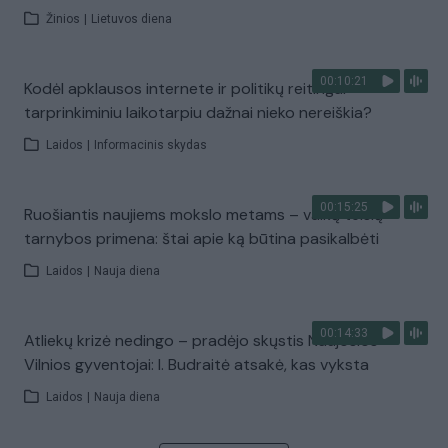
Žinios
|
Lietuvos diena
00:10:21
Kodėl apklausos internete ir politikų reitingai
tarprinkiminiu laikotarpiu dažnai nieko nereiškia?
Laidos
|
Informacinis skydas
00:15:25
Ruošiantis naujiems mokslo metams – vaikų teisių
tarnybos primena: štai apie ką būtina pasikalbėti
Laidos
|
Nauja diena
00:14:33
Atliekų krizė nedingo – pradėjo skųstis Naujosios
Vilnios gyventojai: I. Budraitė atsakė, kas vyksta
Laidos
|
Nauja diena