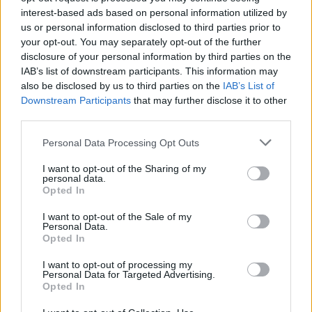
interest-based ads based on personal information utilized by
us or personal information disclosed to third parties prior to
your opt-out. You may separately opt-out of the further
disclosure of your personal information by third parties on the
Žiūrimiausi įrašai
IAB’s list of downstream participants. This information may
also be disclosed by us to third parties on the
IAB’s List of
Downstream Participants
that may further disclose it to other
00:00:30
Vaizdai iš tragiškos avarijos Vilniaus r.: dviejų moterų ir
third parties.
vaiko gyvybių išgelbėti nepavyko
Personal Data Processing Opt Outs
Žinios
|
Lietuvos diena
I want to opt-out of the Sharing of my
personal data.
Opted In
00:00:57
Savaitės vidurys nusimato karštas: temperatūra kils iki
I want to opt-out of the Sale of my
32 laipsnių šilumos
Personal Data.
Opted In
Žinios
|
Orai
I want to opt-out of processing my
Personal Data for Targeted Advertising.
Opted In
00:15:54
V. Zalužno pasisakymą laiko bandymu įsitvirtinti
Ukrainos politikoje: jis yra neteisus