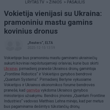
LRYTAS.TV
>
ŽINIOS
>
PASAULIS
Vokietija vienijasi su Ukraina:
pramoniniu mastu gamins
kovinius dronus
„Reuters“
ELTA
2025-12-15 13:59
Vokietijoje bus pramoniniu mastu gaminami ukrainiečių
sukurti koviniai nepilotuojamieji orlaiviai, kurie bus skirti
Ukrainai,
pirmadienį pranešė Ukrainos dronų gamintoja
„Frontline Robotics“ ir Vokietijos gynybos bendrovė
„Quantum Systems“. Pirmadienį Berlyne vykusiame
Vokietijos ir Ukrainos ekonomikos forume bendrovės
pranešė, kad
gamyba
vykdoma Ukrainos gynybos
ministerijos užsakymu. Bendros įmonės „Quantum Frontline
Industries“ vadovas Matthias Lehna minėjo, kad per metus
bus pagaminama dešimtys tūkstančių dronų.