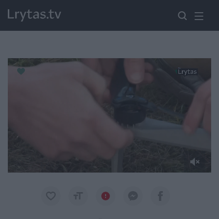
Paremkite Ukrainą