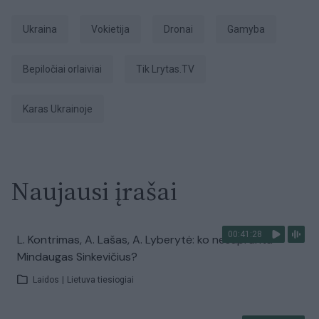
Ukraina
Vokietija
dronai
gamyba
bepiločiai orlaiviai
tik Lrytas.TV
karas Ukrainoje
Naujausi įrašai
00:41:28
L. Kontrimas, A. Lašas, A. Lyberytė: ko nesupranta
Mindaugas Sinkevičius?
Laidos
|
Lietuva tiesiogiai