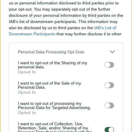
us or personal information disclosed to third parties prior to
your opt-out. You may separately opt-out of the further
Žiūrimiausi įrašai
disclosure of your personal information by third parties on the
IAB’s list of downstream participants. This information may
also be disclosed by us to third parties on the
IAB’s List of
Downstream Participants
that may further disclose it to other
00:00:49
Pateikė daugiau detalių apie iš tėvų paimtus šešis
third parties.
vaikus: jiems kilusi grėsmė
Personal Data Processing Opt Outs
Žinios
|
Lietuvos diena
I want to opt-out of the Sharing of my
personal data.
Opted In
00:00:30
Vaizdai iš tragiškos avarijos Vilniaus r.: dviejų moterų ir
vaiko gyvybių išgelbėti nepavyko
I want to opt-out of the Sale of my
Personal Data.
Opted In
Žinios
|
Lietuvos diena
I want to opt-out of processing my
Personal Data for Targeted Advertising.
00:00:59
Nufilmavo, kaip patvino Vilniaus Vakarinis aplinkkelis:
Opted In
vaizdas pribloškia
I want to opt-out of Collection, Use,
Retention, Sale, and/or Sharing of my
Žinios
|
Lietuvos diena