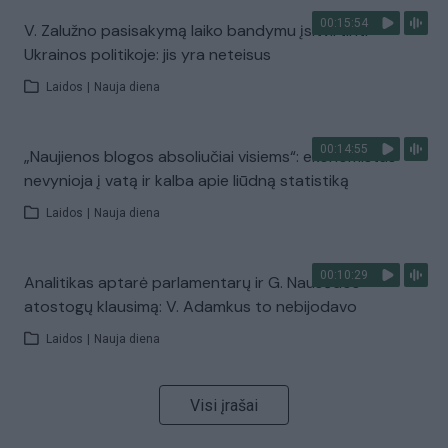
00:15:54
V. Zalužno pasisakymą laiko bandymu įsitvirtinti
Ukrainos politikoje: jis yra neteisus
Laidos
|
Nauja diena
00:14:55
„Naujienos blogos absoliučiai visiems“: ekonomistas
nevynioja į vatą ir kalba apie liūdną statistiką
Laidos
|
Nauja diena
00:10:29
Analitikas aptarė parlamentarų ir G. Nausėdos
atostogų klausimą: V. Adamkus to nebijodavo
Laidos
|
Nauja diena
Visi įrašai