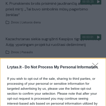
00:05:25
K. Prunskienės brolis prisiminė jaudinančią akimirką
prieš mirtį: „Tai buvo simbolinis mūsų pagerbimo
ženklas“
Žinios
|
Lietuvos diena
00:03:01
Kazachstanas siekia sugrąžinti Kaspijos tigrą į Centrinę
Aziją: ypatingam projektui ruoštasi dešimtmetį
Žinios
|
Pasaulis
Lrytas.lt -
Do Not Process My Personal Information
00:03:41
Mėsainių mėgėjus kviečia nepražiopsoti festivalio
Vilniuje: atskleidė populiariausią paruošimo būdą
If you wish to opt-out of the sale, sharing to third parties, or
Žinios
|
Lietuvos diena
processing of your personal or sensitive information for
targeted advertising by us, please use the below opt-out
section to confirm your selection. Please note that after your
Visi įrašai
opt-out request is processed you may continue seeing
interest-based ads based on personal information utilized by