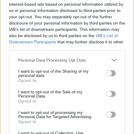
interest-based ads based on personal information utilized by
us or personal information disclosed to third parties prior to
your opt-out. You may separately opt-out of the further
Žiūrimiausi įrašai
disclosure of your personal information by third parties on the
IAB’s list of downstream participants. This information may
also be disclosed by us to third parties on the
IAB’s List of
Downstream Participants
that may further disclose it to other
00:00:30
Vaizdai iš tragiškos avarijos Vilniaus r.: dviejų moterų ir
third parties.
vaiko gyvybių išgelbėti nepavyko
Personal Data Processing Opt Outs
Žinios
|
Lietuvos diena
I want to opt-out of the Sharing of my
personal data.
Opted In
00:00:57
Savaitės vidurys nusimato karštas: temperatūra kils iki
32 laipsnių šilumos
I want to opt-out of the Sale of my
Personal Data.
Opted In
Žinios
|
Orai
I want to opt-out of processing my
Personal Data for Targeted Advertising.
00:15:54
Opted In
V. Zalužno pasisakymą laiko bandymu įsitvirtinti
Ukrainos politikoje: jis yra neteisus
I want to opt-out of Collection, Use,