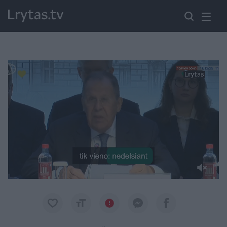
Paremkite Ukrainą