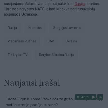
susijusioms šalims. Jis taip pat sakė, kad
Rusija
nepriims
Ukrainos narystės NATO ir, kad Maskva nori rusakalbių
apsaugos Ukrainoje.
Rusija
Kremlius
Sergejus Lavrovas
Vladimiras Putinas
JAV
Ukraina
tik Lrytas.TV
Derybos Ukraina Rusija
Naujausi įrašai
00:42:29
Tadas Gryn ir Toma Vaškevičiūtė grįžo į praeitį: kodėl jų
meilės istorija padėjo ekrane?