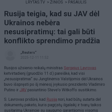
LRYTAS.TV
>
ŽINIOS
>
PASAULIS
Rusija teigia, kad su JAV dėl
Ukrainos nebėra
nesusipratimų: tai gali būti
konflikto sprendimo pradžia
„Reuters“
2025-12-11 11:52
Rusijos užsienio reikalų ministras
Sergejus Lavrovas
ketvirtadienį (gruodžio 11 d.) pareiškė, kad visi
„nesusipratimai“ su Jungtinėmis Valstijomis dėl Ukrainos
buvo išspręsti po šį mėnesį įvykusio prezidento Vladimiro
Putino ir
JAV
pasiuntinio Steve'o Witkoffo susitikimo.
S. Lavrovas pridūrė, kad
Rusija
nori, kad būtų sutarta dėl
dokumentų paketo, kuris pagrįstų ilgalaikį ir tvarų taikos
susitarimą Ukrainoje su saugumo garantijomis visoms