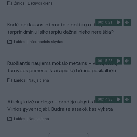
Žinios
|
Lietuvos diena
00:10:21
Kodėl apklausos internete ir politikų reitingai
tarprinkiminiu laikotarpiu dažnai nieko nereiškia?
Laidos
|
Informacinis skydas
00:15:25
Ruošiantis naujiems mokslo metams – vaikų teisių
tarnybos primena: štai apie ką būtina pasikalbėti
Laidos
|
Nauja diena
00:14:33
Atliekų krizė nedingo – pradėjo skųstis Naujosios
Vilnios gyventojai: I. Budraitė atsakė, kas vyksta
Laidos
|
Nauja diena