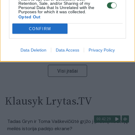
Retention, Sale, and/or Sharing of my
Laidos
|
Nauja diena
Personal Data that Is Unrelated with the
Purposes for which it was collected.
Opted Out
00:05:25
K. Prunskienės brolis prisiminė jaudinančią akimirką
CONFIRM
prieš mirtį: „Tai buvo simbolinis mūsų pagerbimo
ženklas“
Data Deletion
Data Access
Privacy Policy
Žinios
|
Lietuvos diena
Visi įrašai
Klausyk Lrytas.TV
00:42:29
Tadas Gryn ir Toma Vaškevičiūtė grįžo į praeitį: kodėl jų
meilės istorija padėjo ekrane?