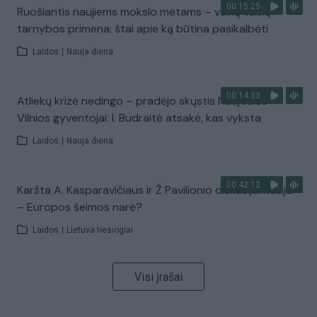
00:15:25
Ruošiantis naujiems mokslo metams – vaikų teisių
tarnybos primena: štai apie ką būtina pasikalbėti
Laidos
|
Nauja diena
00:14:33
Atliekų krizė nedingo – pradėjo skųstis Naujosios
Vilnios gyventojai: I. Budraitė atsakė, kas vyksta
Laidos
|
Nauja diena
00:42:12
Karšta A. Kasparavičiaus ir Ž Pavilionio diskusija: Rusija
– Europos šeimos narė?
Laidos
|
Lietuva tiesiogiai
Visi įrašai