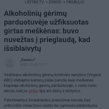
LRYTAS.TV
>
ŽINIOS
>
PASAULIS
Alkoholinių gėrimų
parduotuvėje užfiksuotas
girtas meškėnas: buvo
nuvežtas į prieglaudą, kad
išsiblaivytų
„Reuters“
2025-12-05 13:17
Virdžinijos alkoholinių gėrimų kontrolės tarnybos (Virginia
ABC) stebėjimo kamerų įrašai parodė, kaip meškėnas
klupinėja alkoholinių gėrimų parduotuvėje, o vienu metu
atrodo, kad jis
girtas
lipa ant dėžių ir lentynos.
Patvirtinantys žiniasklaidos pranešimai nurodė, kad
įsibrovėlis vėliau buvo rastas be sąmonės parduotuvės