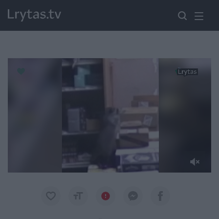
Paremkite Ukrainą