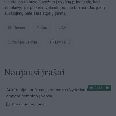
tualete, po to buvo nuvežtas į gyvūnų prieglaudą, kad
išsiblaivytų, ir po kelių valandų poilsio bei neradus jokių
sužalojimų paleistas atgal į gamtą.
meškėnas
girtas
JAV
Virdžinijos valstija
tik Lrytas.TV
Naujausi įrašai
00:02:08
Aukštaitijos pučiamųjų orkestras Nyderlanduose
apgynė čempionų vardą
Žinios
|
Lietuvos diena