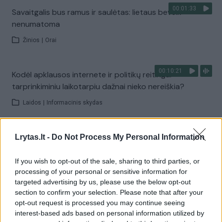
00:01:33
Savaitgalis bus ramus ir saulėtas: lietaus beveik
nenumatoma
Žinios
|
Orai
00:10:21
Kodėl apklausos internete ir politikų reitingai
tarprinkiminiu laikotarpiu dažnai nieko nereiškia?
Laidos
|
Informacinis skydas
00:15:25
Ruošiantis naujiems mokslo metams – vaikų teisių
Lrytas.lt -
Do Not Process My Personal Information
tarnybos primena: štai apie ką būtina pasikalbėti
If you wish to opt-out of the sale, sharing to third parties, or
Laidos
|
Nauja diena
processing of your personal or sensitive information for
targeted advertising by us, please use the below opt-out
section to confirm your selection. Please note that after your
Visi įrašai
opt-out request is processed you may continue seeing
interest-based ads based on personal information utilized by