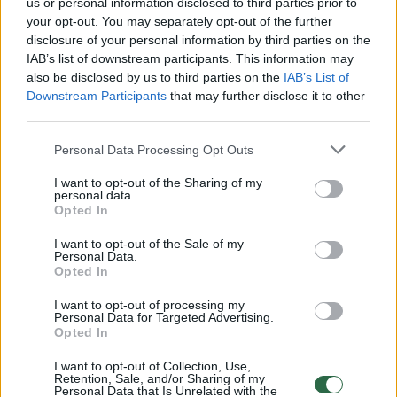
us or personal information disclosed to third parties prior to
your opt-out. You may separately opt-out of the further
Žiūrimiausi įrašai
disclosure of your personal information by third parties on the
IAB’s list of downstream participants. This information may
also be disclosed by us to third parties on the
IAB’s List of
Downstream Participants
that may further disclose it to other
00:00:30
Vaizdai iš tragiškos avarijos Vilniaus r.: dviejų moterų ir
third parties.
vaiko gyvybių išgelbėti nepavyko
Personal Data Processing Opt Outs
Žinios
|
Lietuvos diena
I want to opt-out of the Sharing of my
personal data.
Opted In
00:00:57
Savaitės vidurys nusimato karštas: temperatūra kils iki
32 laipsnių šilumos
I want to opt-out of the Sale of my
Personal Data.
Žinios
|
Orai
Opted In
I want to opt-out of processing my
Personal Data for Targeted Advertising.
00:00:59
Nufilmavo, kaip patvino Vilniaus Vakarinis aplinkkelis:
Opted In
vaizdas pribloškia
I want to opt-out of Collection, Use,
Retention, Sale, and/or Sharing of my
Žinios
|
Lietuvos diena
Personal Data that Is Unrelated with the