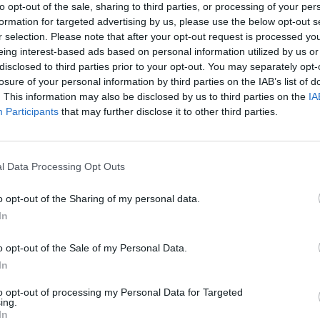
s žuvusius žmones.
to opt-out of the sale, sharing to third parties, or processing of your per
Nuf
formation for targeted advertising by us, please use the below opt-out s
Vak
r selection. Please note that after your opt-out request is processed y
smūgis
sužeistieji
žuvo
eing interest-based ads based on personal information utilized by us or
disclosed to third parties prior to your opt-out. You may separately opt-
losure of your personal information by third parties on the IAB’s list of
. This information may also be disclosed by us to third parties on the
IA
Participants
that may further disclose it to other third parties.
Visi įrašai
l Data Processing Opt Outs
o opt-out of the Sharing of my personal data.
0:40
00:03:38
Vilniaus savivaldybė atsisako rusų kalbos
In
 bazės
paslaugų: pokyčiai laukia ir mokyklose
o opt-out of the Sale of my Personal Data.
Žinios
|
Lietuvos diena
In
to opt-out of processing my Personal Data for Targeted
0:37
00:02:24
timas:
ing.
Lietuvoje bėgęs prancūzas: kova už
In