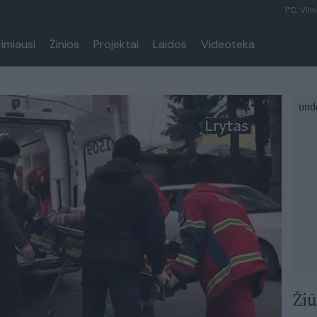
1°C, Viln
rimiausi
Žinios
Projektai
Laidos
Videoteka
Žiū