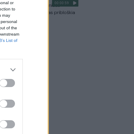
sonal or
00:00:59
ilmavo, kaip patvino Vilniaus
ection to
arinis aplinkkelis: vaizdas pribloškia
ou may
 personal
Žinios
|
Lietuvos diena
out of the
 downstream
B’s List of