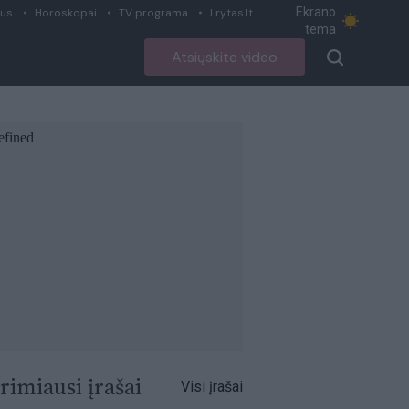
Ekrano
ius
Horoskopai
TV programa
Lrytas.lt
tema
Atsiųskite video
rimiausi įrašai
Visi įrašai