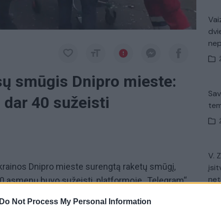
Vaiz
dvi
ne
sų smūgis Dnipro mieste:
Sav
 dar 40 sužeisti
tem
V. 
krainos Dnipro mieste surengtą raketų smūgį,
įsit
net
r 40 asmenų buvo sužeisti, platformoje „Telegram“
arinės administracijos laikinasis vadovas
Do Not Process My Personal Information
sčiau V. Hayvanenko kalbėjo apie 15 sužeistųjų.