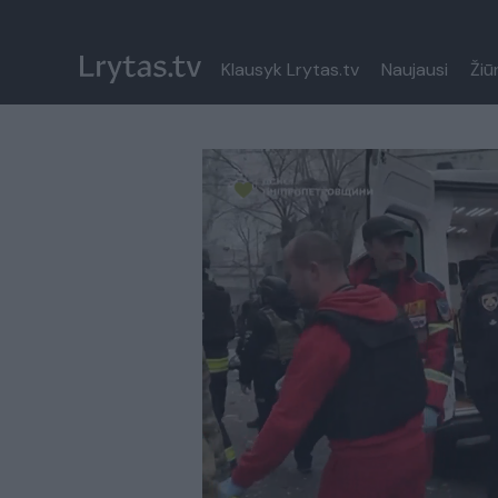
Klausyk Lrytas.tv
Naujausi
Žiū
Paremkite Ukrainą