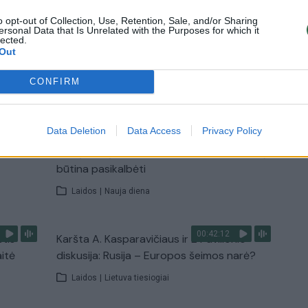
diabetu sergančiųjų teises
o opt-out of Collection, Use, Retention, Sale, and/or Sharing
Žinios
|
Lietuvos diena
ersonal Data that Is Unrelated with the Purposes for which it
lected.
Out
TV
CONFIRM
Visi įrašai
Data Deletion
Data Access
Privacy Policy
00:15:25
ų
Ruošiantis naujiems mokslo metams –
ažnai
vaikų teisių tarnybos primena: štai apie ką
būtina pasikalbėti
Laidos
|
Nauja diena
00:42:12
stis
Karšta A. Kasparavičiaus ir Ž Pavilionio
aitė
diskusija: Rusija – Europos šeimos narė?
Laidos
|
Lietuva tiesiogiai