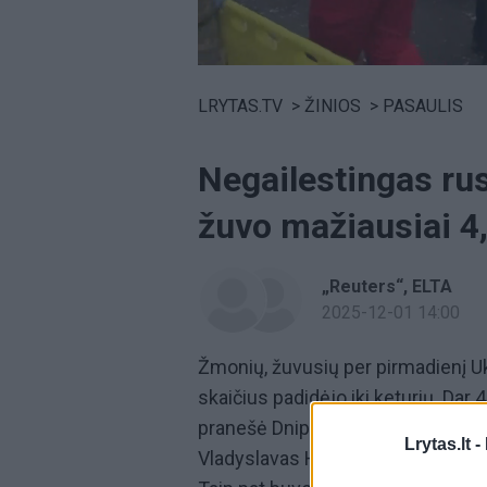
Volume
0%
LRYTAS.TV
>
ŽINIOS
>
PASAULIS
Negailestingas ru
žuvo mažiausiai 4,
„Reuters“
ELTA
2025-12-01 14:00
Žmonių, žuvusių per pirmadienį U
skaičius padidėjo iki keturių. Da
pranešė Dnipropetrovsko srities k
Lrytas.lt -
Vladyslavas Hayvanenko. Kiek ank