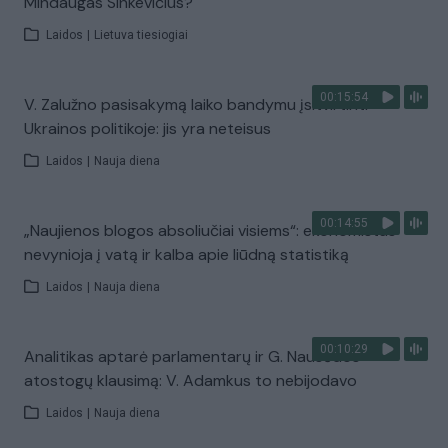
Mindaugas Sinkevičius?
Laidos
|
Lietuva tiesiogiai
00:15:54
V. Zalužno pasisakymą laiko bandymu įsitvirtinti
Ukrainos politikoje: jis yra neteisus
Laidos
|
Nauja diena
00:14:55
„Naujienos blogos absoliučiai visiems“: ekonomistas
nevynioja į vatą ir kalba apie liūdną statistiką
Laidos
|
Nauja diena
00:10:29
Analitikas aptarė parlamentarų ir G. Nausėdos
atostogų klausimą: V. Adamkus to nebijodavo
Laidos
|
Nauja diena