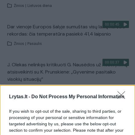
Žinios
|
Lietuvos diena
00:00:45
Dar vienoje Europos šalyje sumuštas visų laikų karščio
rekordas: čia temperatūra pasiekė 41,4 laipsnio
Žinios
|
Pasaulis
00:00:37
J. Olekas nelinkęs kritikuoti G. Nausėdos už neatvykimą
atsisveikinti su K. Prunskiene: „Gyvenime pasitaiko
visokių situacijų“
Žinios
|
Lietuvos diena
Lrytas.lt -
Do Not Process My Personal Information
00:41:28
L. Kontrimas, A. Lašas, A. Lyberytė: ko nesupranta
If you wish to opt-out of the sale, sharing to third parties, or
Mindaugas Sinkevičius?
processing of your personal or sensitive information for
targeted advertising by us, please use the below opt-out
Laidos
|
Lietuva tiesiogiai
section to confirm your selection. Please note that after your