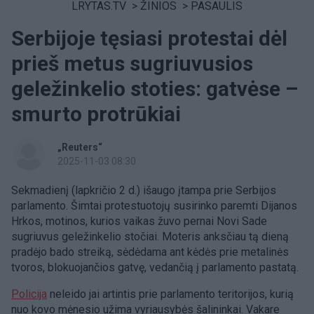
LRYTAS.TV
>
ŽINIOS
>
PASAULIS
Serbijoje tęsiasi protestai dėl
prieš metus sugriuvusios
geležinkelio stoties: gatvėse –
smurto protrūkiai
„Reuters“
2025-11-03 08:30
Sekmadienį (lapkričio 2 d.) išaugo įtampa prie Serbijos
parlamento. Šimtai protestuotojų susirinko paremti Dijanos
Hrkos, motinos, kurios vaikas žuvo pernai Novi Sade
sugriuvus geležinkelio stočiai. Moteris anksčiau tą dieną
pradėjo bado streiką, sėdėdama ant kėdės prie metalinės
tvoros, blokuojančios gatvę, vedančią į parlamento pastatą.
Policija
neleido jai artintis prie parlamento teritorijos, kurią
nuo kovo mėnesio užima vyriausybės šalininkai. Vakare