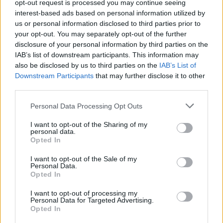
opt-out request is processed you may continue seeing
interest-based ads based on personal information utilized by
Visi įrašai
us or personal information disclosed to third parties prior to
your opt-out. You may separately opt-out of the further
disclosure of your personal information by third parties on the
IAB’s list of downstream participants. This information may
Žiūrimiausi įrašai
also be disclosed by us to third parties on the
IAB’s List of
Downstream Participants
that may further disclose it to other
third parties.
00:00:49
Pateikė daugiau detalių apie iš tėvų paimtus šešis
Personal Data Processing Opt Outs
vaikus: jiems kilusi grėsmė
I want to opt-out of the Sharing of my
Žinios
personal data.
|
Lietuvos diena
Opted In
I want to opt-out of the Sale of my
00:00:30
Vaizdai iš tragiškos avarijos Vilniaus r.: dviejų moterų ir
Personal Data.
Opted In
vaiko gyvybių išgelbėti nepavyko
I want to opt-out of processing my
Žinios
|
Lietuvos diena
Personal Data for Targeted Advertising.
Opted In