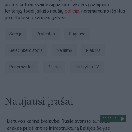
protestuotojai svaidė signalines raketas į palapinių
teritoriją, todėl įsikišo riaušių
policija,
neramumams išplitus
po netoliese esančias gatves.
Serbija
Protestas
sugriuvo
geležinkelio stotis
Nelaimė
riaušės
parlamentas
Policija
tik Lrytas.TV
Naujausi įrašai
00:00:45
Lietuvos karinė žvalgyba: Rusija svarsto surengti
atakas prieš kritinę infrastruktūrą Baltijos šalyse