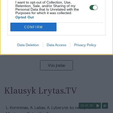
00:00:59
Nufilmavo, kaip patvino Vilniaus Vakarinis aplinkkelis:
I want to opt-out of Collection, Use,
Retention, Sale, and/or Sharing of my
vaizdas pribloškia
Personal Data that Is Unrelated with the
Purposes for which it was collected.
Žinios
Opted Out
|
Lietuvos diena
CONFIRM
00:02:01
„Pagarba pirmajai premjerei“: pasidalijo jautriais
prisiminimais apie Kazimierą Prunskienę
Data Deletion
Data Access
Privacy Policy
Žinios
|
Lietuvos diena
Visi įrašai
Klausyk Lrytas.TV
00:41:28
L. Kontrimas, A. Lašas, A. Lyberytė: ko nesupranta