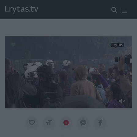
Paremkite Ukrainą