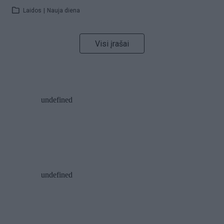
Laidos
|
Nauja diena
Visi įrašai