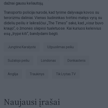
dažnai gausu keliautojų.
Transporto policija nurodė, kad tyrime dalyvauja kovos su
terorizmu daliniai. Vienas liudininkas tvirtino matęs vyrą su
dideliu peiliu ir laikraščiui „The Times“ sakė, kad „visur buvo
kraujo“, o žmonės slėpėsi tualetuose. Kai kuriuos keleivius
esą „trypė kiti“, bandydami bėgti.
Jungtinė Karalystė
užpuolimas peiliu
sužalojo peiliu
Londonas
Donkasteris
Anglija
Traukinys
tik Lrytas.TV
Naujausi įrašai