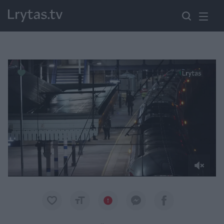
Paremkite Ukrainą