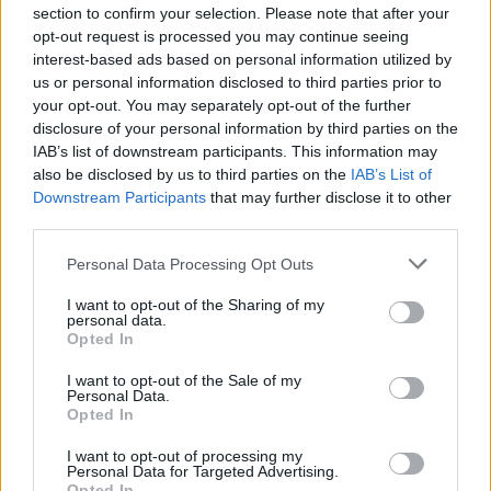
Žinios
|
Pasaulis
section to confirm your selection. Please note that after your
opt-out request is processed you may continue seeing
interest-based ads based on personal information utilized by
Visi įrašai
us or personal information disclosed to third parties prior to
your opt-out. You may separately opt-out of the further
disclosure of your personal information by third parties on the
IAB’s list of downstream participants. This information may
Žiūrimiausi įrašai
also be disclosed by us to third parties on the
IAB’s List of
Downstream Participants
that may further disclose it to other
third parties.
00:00:30
Vaizdai iš tragiškos avarijos Vilniaus r.: dviejų moterų ir
Personal Data Processing Opt Outs
vaiko gyvybių išgelbėti nepavyko
I want to opt-out of the Sharing of my
personal data.
Žinios
|
Lietuvos diena
Opted In
I want to opt-out of the Sale of my
00:00:57
Personal Data.
Savaitės vidurys nusimato karštas: temperatūra kils iki
Opted In
32 laipsnių šilumos
I want to opt-out of processing my
Žinios
|
Orai
Personal Data for Targeted Advertising.
Opted In