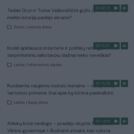
00:42:29
Tadas Gryn ir Toma Vaškevičiūtė grįžo į praeitį: kodėl jų
meilės istorija padėjo ekrane?
Žinios
|
Lietuvos diena
00:10:21
Kodėl apklausos internete ir politikų reitingai
tarprinkiminiu laikotarpiu dažnai nieko nereiškia?
Laidos
|
Informacinis skydas
00:15:25
Ruošiantis naujiems mokslo metams – vaikų teisių
tarnybos primena: štai apie ką būtina pasikalbėti
Laidos
|
Nauja diena
00:14:33
Atliekų krizė nedingo – pradėjo skųstis Naujosios
Vilnios gyventojai: I. Budraitė atsakė, kas vyksta