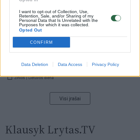
00:15:54
I want to opt-out of Collection, Use,
V. Zalužno pasisakymą laiko bandymu įsitvirtinti
Retention, Sale, and/or Sharing of my
Ukrainos politikoje: jis yra neteisus
Personal Data that Is Unrelated with the
Purposes for which it was collected.
Opted Out
Laidos
|
Nauja diena
CONFIRM
00:05:25
K. Prunskienės brolis prisiminė jaudinančią akimirką
prieš mirtį: „Tai buvo simbolinis mūsų pagerbimo
Data Deletion
Data Access
Privacy Policy
ženklas“
Žinios
|
Lietuvos diena
Visi įrašai
Klausyk Lrytas.TV