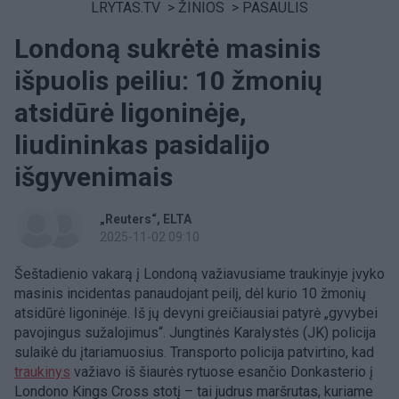
LRYTAS.TV
>
ŽINIOS
>
PASAULIS
Londoną sukrėtė masinis
išpuolis peiliu: 10 žmonių
atsidūrė ligoninėje,
liudininkas pasidalijo
išgyvenimais
„Reuters“
ELTA
2025-11-02 09:10
Šeštadienio vakarą į Londoną važiavusiame traukinyje įvyko
masinis incidentas panaudojant peilį, dėl kurio 10 žmonių
atsidūrė ligoninėje. Iš jų devyni greičiausiai patyrė „gyvybei
pavojingus sužalojimus“. Jungtinės Karalystės (JK) policija
sulaikė du įtariamuosius. Transporto policija patvirtino, kad
traukinys
važiavo iš šiaurės rytuose esančio Donkasterio į
Londono Kings Cross stotį – tai judrus maršrutas, kuriame