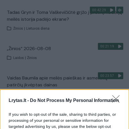
00:42:29
Tadas Gryn ir Toma Vaškevičiūtė grįžo į praeitį: kodėl jų
meilės istorija padėjo ekrane?
Žinios
|
Lietuvos diena
00:21:19
„Žinios“ 2026-08-08
Laidos
|
Žinios
00:23:57
Vaidas Baumila apie meilės paieškas ir asmeninių
patirčių įkvėptas dainas
Laidos
|
Pokalbiai prie jūros. Atostogų ritmu
Lrytas.lt -
Do Not Process My Personal Information
00:00:40
Dronai Vokietijoje kelia vis daugiau klausimų: du
If you wish to opt-out of the sale, sharing to third parties, or
pastebėti virš karinės bazės
processing of your personal or sensitive information for
targeted advertising by us, please use the below opt-out