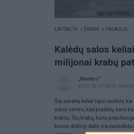
Volume
0%
LRYTAS.TV
>
ŽINIOS
>
PASAULIS
Kalėdų salos kelia
milijonai krabų pa
„Reuters“
2025-10-24 08:33
, atnauj
Šią savaitę keliai tapo raudoni, ka
salos centro, kad pradėtų savo ka
krantų. Šių krabų, kurių populiacija
kurios didžioji dalis yra paskelbta