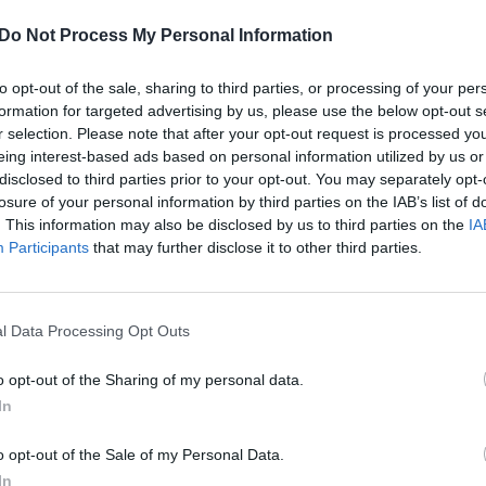
„Pa
Do Not Process My Personal Information
jau
a kelias dienas,
krabai
keliauja iš salos prie Vakarų
Pru
r poruojasi. Po to patelės lieka urvuose prie
to opt-out of the sale, sharing to third parties, or processing of your per
s, o patinai grįžta į salos vidurį. Kiekviena krabė
formation for targeted advertising by us, please use the below opt-out s
r selection. Please note that after your opt-out request is processed y
inėlių, kuriuos ji padeda į vandenyną.
eing interest-based ads based on personal information utilized by us or
disclosed to third parties prior to your opt-out. You may separately opt-
losure of your personal information by third parties on the IAB’s list of
migracija
tik Lrytas.TV
. This information may also be disclosed by us to third parties on the
IA
Participants
that may further disclose it to other third parties.
Visi įrašai
l Data Processing Opt Outs
o opt-out of the Sharing of my personal data.
0:45
00:00:45
rsto
Dar vienoje Europos šalyje sumuštas visų
In
truktūrą
laikų karščio rekordas: čia temperatūra
pasiekė 41,4 laipsnio
o opt-out of the Sale of my Personal Data.
In