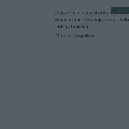
00:14:55
„Naujienos blogos absoliučiai visiem
ekonomistas nevynioja į vatą ir kal
liūdną statistiką
Laidos
|
Nauja diena