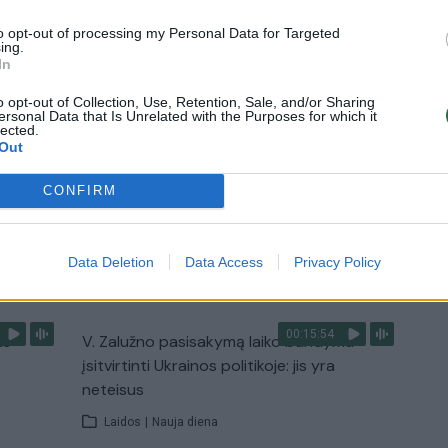
Žinios
|
Pasaulis
to opt-out of processing my Personal Data for Targeted
ing.
In
0:37
00:41:28
sėdos
L. Kontrimas, A. Lašas, A. Lyberytė: ko
nesupranta Mindaugas Sinkevičius?
o opt-out of Collection, Use, Retention, Sale, and/or Sharing
ersonal Data that Is Unrelated with the Purposes for which it
okių
lected.
Laidos
|
Lietuva tiesiogiai
Out
CONFIRM
TV
Data Deletion
Data Access
Privacy Policy
Visi įrašai
00:15:54
ko
V. Zalužno pasisakymą laiko bandymu
įsitvirtinti Ukrainos politikoje: jis yra
neteisus
Laidos
|
Nauja diena