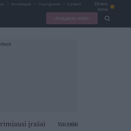
Ekrano
ius
Horoskopai
TV programa
Lrytas.lt
tema
Atsiųskite video
rimiausi įrašai
Visi įrašai