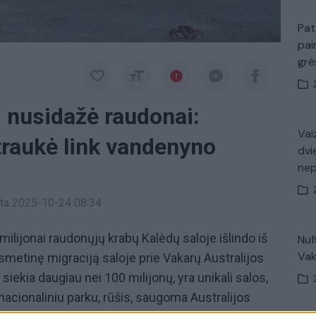
Pat
pai
gr
i nusidažė raudonai:
Vaiz
traukė link vandenyno
dvi
ne
inta 2025-10-24 08:34
i milijonai raudonųjų krabų Kalėdų saloje išlindo iš
Nuf
Vak
smetinę migraciją saloje prie Vakarų Australijos
 siekia daugiau nei 100 milijonų, yra unikali salos,
 nacionaliniu parku, rūšis, saugoma Australijos