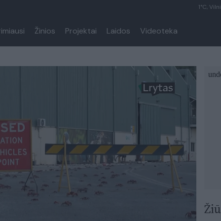
1°C, Viln
rimiausi
Žinios
Projektai
Laidos
Videoteka
Žiū