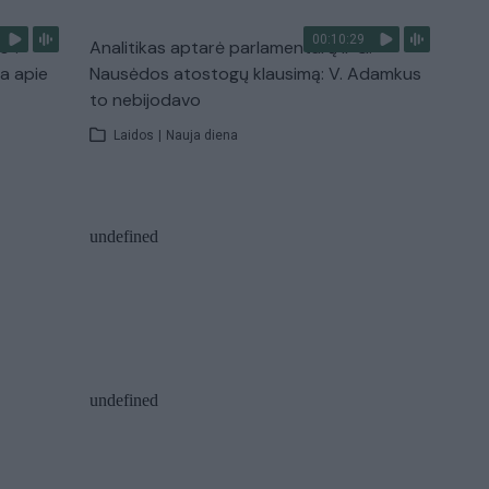
00:10:29
s“:
Analitikas aptarė parlamentarų ir G.
ba apie
Nausėdos atostogų klausimą: V. Adamkus
to nebijodavo
Laidos
|
Nauja diena