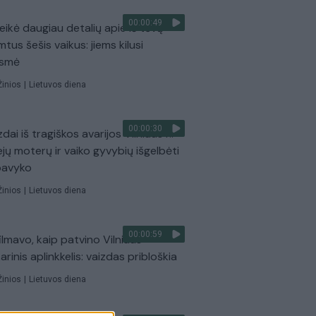
00:00:49
eikė daugiau detalių apie iš tėvų
mtus šešis vaikus: jiems kilusi
ėsmė
Žinios
|
Lietuvos diena
00:00:30
dai iš tragiškos avarijos Vilniaus r.:
ejų moterų ir vaiko gyvybių išgelbėti
pavyko
Žinios
|
Lietuvos diena
00:00:59
ilmavo, kaip patvino Vilniaus
arinis aplinkkelis: vaizdas pribloškia
Žinios
|
Lietuvos diena