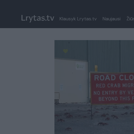
Klausyk Lrytas.tv
Naujausi
Žiū
Paremkite Ukrainą