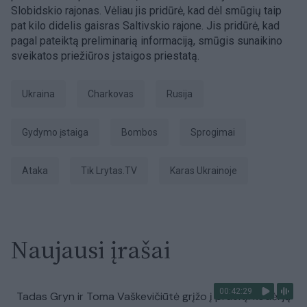
Slobidskio rajonas. Vėliau jis pridūrė, kad dėl smūgių taip
pat kilo didelis gaisras Saltivskio rajone. Jis pridūrė, kad
pagal pateiktą preliminarią informaciją, smūgis sunaikino
sveikatos priežiūros įstaigos priestatą.
Ukraina
Charkovas
Rusija
gydymo įstaiga
bombos
sprogimai
ataka
tik Lrytas.TV
karas Ukrainoje
Naujausi įrašai
00:42:29
Tadas Gryn ir Toma Vaškevičiūtė grįžo į praeitį: kodėl jų