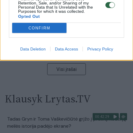
Ukrainos politikoje: jis yra neteisus
Retention, Sale, and/or Sharing of my
Personal Data that Is Unrelated with the
Purposes for which it was collected.
Laidos
|
Nauja diena
Opted Out
CONFIRM
00:00:59
Nufilmavo, kaip patvino Vilniaus Vakarinis aplinkkelis:
vaizdas pribloškia
Data Deletion
Data Access
Privacy Policy
Žinios
|
Lietuvos diena
Visi įrašai
Klausyk Lrytas.TV
00:42:29
Tadas Gryn ir Toma Vaškevičiūtė grįžo į praeitį: kodėl jų
meilės istorija padėjo ekrane?