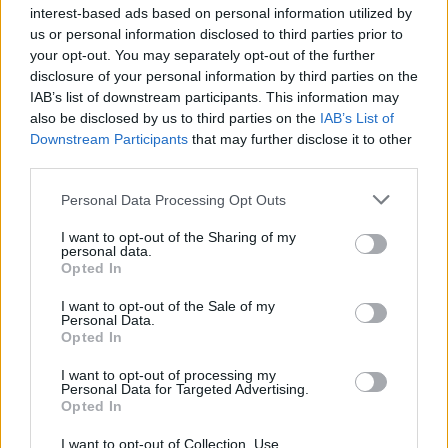
Visi įrašai
interest-based ads based on personal information utilized by
us or personal information disclosed to third parties prior to
your opt-out. You may separately opt-out of the further
disclosure of your personal information by third parties on the
Žiūrimiausi įrašai
IAB’s list of downstream participants. This information may
also be disclosed by us to third parties on the
IAB’s List of
Downstream Participants
that may further disclose it to other
third parties.
00:00:30
Vaizdai iš tragiškos avarijos Vilniaus r.: dviejų moterų ir
Personal Data Processing Opt Outs
vaiko gyvybių išgelbėti nepavyko
I want to opt-out of the Sharing of my
Žinios
|
Lietuvos diena
personal data.
Opted In
00:00:57
Savaitės vidurys nusimato karštas: temperatūra kils iki
I want to opt-out of the Sale of my
Personal Data.
32 laipsnių šilumos
Opted In
Žinios
|
Orai
I want to opt-out of processing my
Personal Data for Targeted Advertising.
Opted In
00:15:54
V. Zalužno pasisakymą laiko bandymu įsitvirtinti
I want to opt-out of Collection, Use,