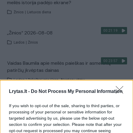
meilės istorija padėjo ekrane?
Žinios
|
Lietuvos diena
00:21:19
„Žinios“ 2026-08-08
Laidos
|
Žinios
00:23:57
Vaidas Baumila apie meilės paieškas ir asmeninių
patirčių įkvėptas dainas
Laidos
|
Pokalbiai prie jūros. Atostogų ritmu
Lrytas.lt -
Do Not Process My Personal Information
00:00:40
Dronai Vokietijoje kelia vis daugiau klausimų: du
If you wish to opt-out of the sale, sharing to third parties, or
pastebėti virš karinės bazės
processing of your personal or sensitive information for
Žinios
|
Pasaulis
targeted advertising by us, please use the below opt-out
section to confirm your selection. Please note that after your
opt-out request is processed you may continue seeing