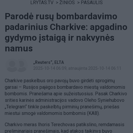
LRYTAS.TV
>
ŽINIOS
>
PASAULIS
Parodė rusų bombardavimo
padarinius Charkive: apgadino
gydymo įstaigą ir nakvynės
namus
„Reuters“
ELTA
2025-10-14 06:09
, atnaujinta 2025-10-14 06:11
Charkive paskelbus oro pavojų buvo girdėti sprogimų
garsai – Rusijos pajėgos bombardavo miestą valdomomis
bombomis. Pranešama apie sužeistuosius. Pasak Charkivo
srities karinės administracijos vadovo Oleho Syniehubovo
„Telegram“ tinkle paskelbtų pirminių pranešimų, priešas
miestui smogė valdomomis bombomis (KAB).
Charkivo meras Ihoris Terechovas patikslino, remdamasis
preliminariais pranešimais, kad atakos taikinys buvo