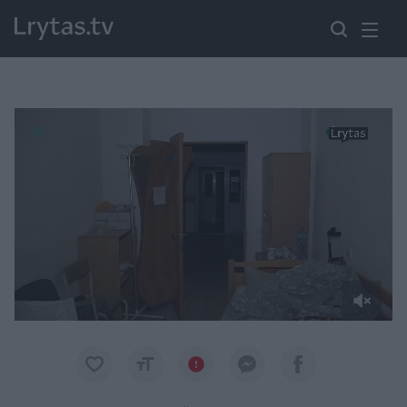
Paremkite Ukrainą