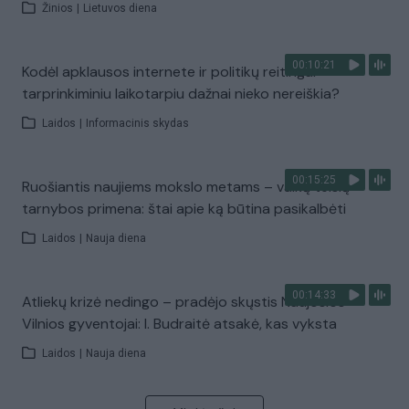
Žinios
|
Lietuvos diena
00:10:21
Kodėl apklausos internete ir politikų reitingai
tarprinkiminiu laikotarpiu dažnai nieko nereiškia?
Laidos
|
Informacinis skydas
00:15:25
Ruošiantis naujiems mokslo metams – vaikų teisių
tarnybos primena: štai apie ką būtina pasikalbėti
Laidos
|
Nauja diena
00:14:33
Atliekų krizė nedingo – pradėjo skųstis Naujosios
Vilnios gyventojai: I. Budraitė atsakė, kas vyksta
Laidos
|
Nauja diena