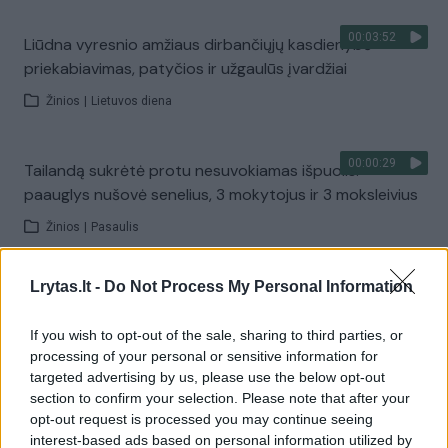
00:03:52
Liūdna vyresnio amžiaus dirbančiųjų kasdienybė –
priekabiavimas, patyčios ir užgaulūs įvardžiai
Žinios
|
Lietuvos diena
00:00:29
Tailandą sukrėtė protu nesuvokiamas išpuolis:
paauglys nušovė senelius, 3 mokytojus ir 3 moksleivius
Žinios
|
Pasaulis
Lrytas.lt -
Do Not Process My Personal Information
00:02:08
Aukštaitijos pučiamųjų orkestras Nyderlanduose
apgynė čempionų vardą
If you wish to opt-out of the sale, sharing to third parties, or
Žinios
|
Lietuvos diena
processing of your personal or sensitive information for
targeted advertising by us, please use the below opt-out
section to confirm your selection. Please note that after your
Visi įrašai
opt-out request is processed you may continue seeing
interest-based ads based on personal information utilized by