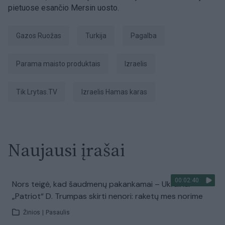
pietuose esančio Mersin uosto.
Gazos Ruožas
Turkija
pagalba
Parama maisto produktais
Izraelis
tik Lrytas.TV
Izraelis Hamas karas
Naujausi įrašai
00:02:40
Nors teigė, kad šaudmenų pakankamai – Ukrainai
„Patriot“ D. Trumpas skirti nenori: raketų mes norime
Žinios
|
Pasaulis