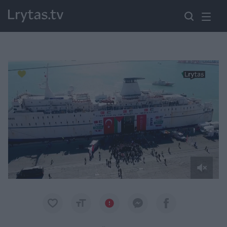
Paremkite Ukrainą