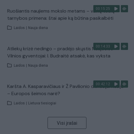
00:15:25
Ruošiantis naujiems mokslo metams – vaikų teisių
tarnybos primena: štai apie ką būtina pasikalbėti
Laidos
|
Nauja diena
00:14:33
Atliekų krizė nedingo – pradėjo skųstis Naujosios
Vilnios gyventojai: I. Budraitė atsakė, kas vyksta
Laidos
|
Nauja diena
00:42:12
Karšta A. Kasparavičiaus ir Ž Pavilionio diskusija: Rusija
– Europos šeimos narė?
Laidos
|
Lietuva tiesiogiai
Visi įrašai