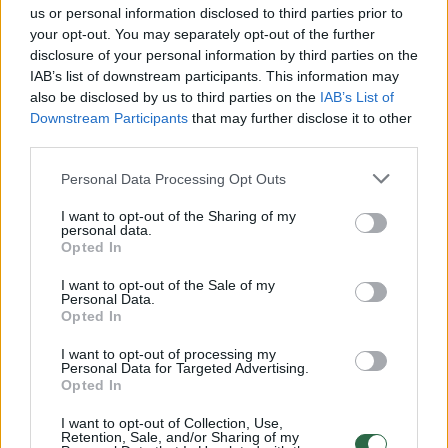
us or personal information disclosed to third parties prior to
your opt-out. You may separately opt-out of the further
Žiūrimiausi įrašai
disclosure of your personal information by third parties on the
IAB’s list of downstream participants. This information may
also be disclosed by us to third parties on the
IAB’s List of
Downstream Participants
that may further disclose it to other
00:00:30
Vaizdai iš tragiškos avarijos Vilniaus r.: dviejų moterų ir
third parties.
vaiko gyvybių išgelbėti nepavyko
Personal Data Processing Opt Outs
Žinios
|
Lietuvos diena
I want to opt-out of the Sharing of my
personal data.
Opted In
00:00:57
Savaitės vidurys nusimato karštas: temperatūra kils iki
I want to opt-out of the Sale of my
32 laipsnių šilumos
Personal Data.
Opted In
Žinios
|
Orai
I want to opt-out of processing my
Personal Data for Targeted Advertising.
00:00:59
Opted In
Nufilmavo, kaip patvino Vilniaus Vakarinis aplinkkelis:
vaizdas pribloškia
I want to opt-out of Collection, Use,
Retention, Sale, and/or Sharing of my
Žinios
|
Lietuvos diena