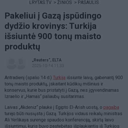
LRYTAS.TV
>
ŽINIOS
>
PASAULIS
Pakeliui į Gazą įspūdingo
dydžio krovinys: Turkija
išsiuntė 900 tonų maisto
produktų
„Reuters“
ELTA
2025-10-14 11:33
Antradienį (spalio 14 d.)
Turkija
išsiuntė laivą, gabenantį 900
tonų maisto produktų, įskaitant kūdikių mišinius ir
konservus, kurie bus pristatyti į Gazą, nes įgyvendinamas
Izraelio ir „Hamas“ paliaubų susitarimas.
Laivas „Akdeniz“ plaukė į Egipto El-Arish uostą, o
pagalba
turėjo būti nusiųsta į Gazą. Turkijos vidaus reikalų ministras
Ali Yerlikaya surengė spaudos konferenciją, skirtą laivo
išsiuntimui, kuris buvo pastebėtas išplaukiantis iš Turkijos