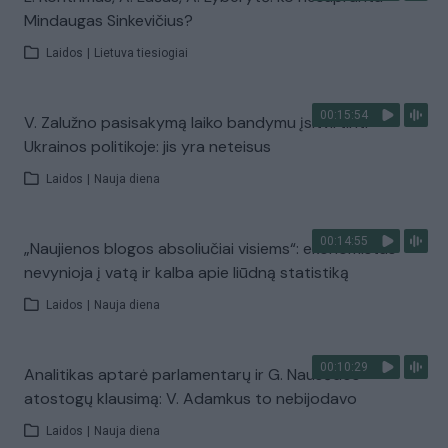
Mindaugas Sinkevičius?
Laidos
|
Lietuva tiesiogiai
00:15:54
V. Zalužno pasisakymą laiko bandymu įsitvirtinti
Ukrainos politikoje: jis yra neteisus
Laidos
|
Nauja diena
00:14:55
„Naujienos blogos absoliučiai visiems“: ekonomistas
nevynioja į vatą ir kalba apie liūdną statistiką
Laidos
|
Nauja diena
00:10:29
Analitikas aptarė parlamentarų ir G. Nausėdos
atostogų klausimą: V. Adamkus to nebijodavo
Laidos
|
Nauja diena