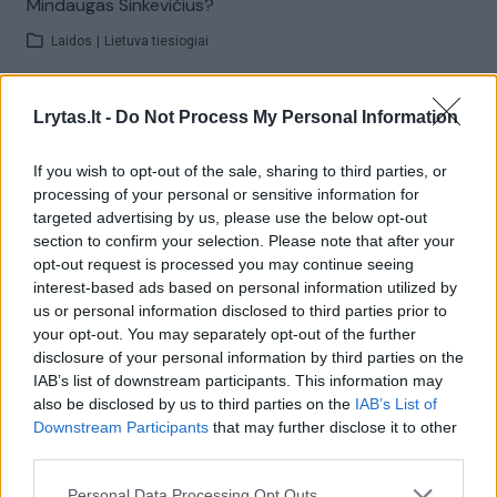
Mindaugas Sinkevičius?
Laidos
|
Lietuva tiesiogiai
00:05:25
K. Prunskienės brolis prisiminė jaudinančią akimirką
Lrytas.lt -
Do Not Process My Personal Information
prieš mirtį: „Tai buvo simbolinis mūsų pagerbimo
ženklas“
If you wish to opt-out of the sale, sharing to third parties, or
processing of your personal or sensitive information for
Žinios
|
Lietuvos diena
targeted advertising by us, please use the below opt-out
section to confirm your selection. Please note that after your
opt-out request is processed you may continue seeing
00:03:01
Kazachstanas siekia sugrąžinti Kaspijos tigrą į Centrinę
interest-based ads based on personal information utilized by
Aziją: ypatingam projektui ruoštasi dešimtmetį
us or personal information disclosed to third parties prior to
your opt-out. You may separately opt-out of the further
Žinios
|
Pasaulis
disclosure of your personal information by third parties on the
IAB’s list of downstream participants. This information may
also be disclosed by us to third parties on the
IAB’s List of
00:03:41
Mėsainių mėgėjus kviečia nepražiopsoti festivalio
Downstream Participants
that may further disclose it to other
Vilniuje: atskleidė populiariausią paruošimo būdą
third parties.
Žinios
|
Lietuvos diena
Personal Data Processing Opt Outs