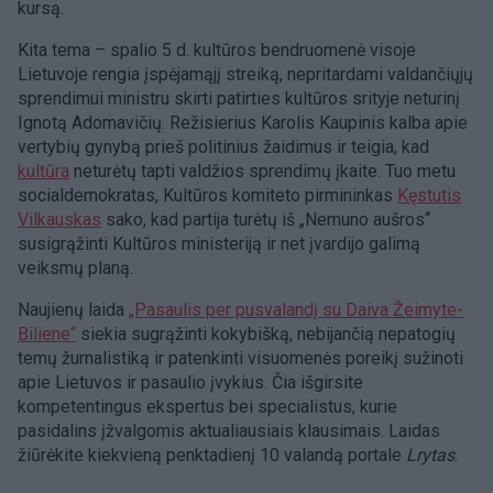
kursą.
Kita tema – spalio 5 d. kultūros bendruomenė visoje
Lietuvoje rengia įspėjamąjį streiką, nepritardami valdančiųjų
sprendimui ministru skirti patirties kultūros srityje neturinį
Ignotą Adomavičių. Režisierius Karolis Kaupinis kalba apie
vertybių gynybą prieš politinius žaidimus ir teigia, kad
kultūra
neturėtų tapti valdžios sprendimų įkaite. Tuo metu
socialdemokratas, Kultūros komiteto pirmininkas
Kęstutis
Vilkauskas
sako, kad partija turėtų iš „Nemuno aušros“
susigrąžinti Kultūros ministeriją ir net įvardijo galimą
veiksmų planą.
Naujienų laida
„Pasaulis per pusvalandį su Daiva Žeimyte-
Biliene“
siekia sugrąžinti kokybišką, nebijančią nepatogių
temų žurnalistiką ir patenkinti visuomenės poreikį sužinoti
apie Lietuvos ir pasaulio įvykius. Čia išgirsite
kompetentingus ekspertus bei specialistus, kurie
pasidalins įžvalgomis aktualiausiais klausimais. Laidas
žiūrėkite kiekvieną penktadienį 10 valandą portale ​
Lrytas
.