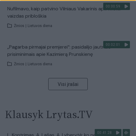
00:00:59
Nufilmavo, kaip patvino Vilniaus Vakarinis aplinkkelis:
vaizdas pribloškia
Žinios
|
Lietuvos diena
00:02:01
„Pagarba pirmajai premjerei“: pasidalijo jautriais
prisiminimais apie Kazimierą Prunskienę
Žinios
|
Lietuvos diena
Visi įrašai
Klausyk Lrytas.TV
00:41:28
L. Kontrimas, A. Lašas, A. Lyberytė: ko nesupranta