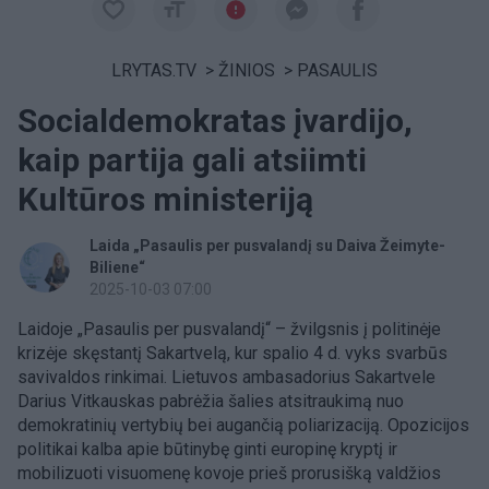
LRYTAS.TV
>
ŽINIOS
>
PASAULIS
Socialdemokratas įvardijo,
kaip partija gali atsiimti
Kultūros ministeriją
Laida „Pasaulis per pusvalandį su Daiva Žeimyte-
Biliene“
2025-10-03 07:00
Laidoje „Pasaulis per pusvalandį“ – žvilgsnis į politinėje
krizėje skęstantį Sakartvelą, kur spalio 4 d. vyks svarbūs
savivaldos rinkimai. Lietuvos ambasadorius Sakartvele
Darius Vitkauskas pabrėžia šalies atsitraukimą nuo
demokratinių vertybių bei augančią poliarizaciją. Opozicijos
politikai kalba apie būtinybę ginti europinę kryptį ir
mobilizuoti visuomenę kovoje prieš prorusišką valdžios