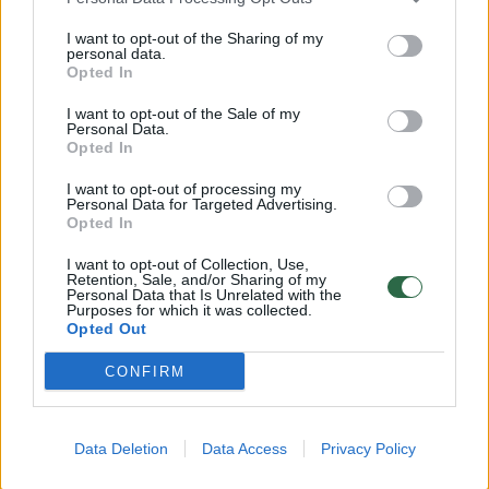
I want to opt-out of the Sharing of my
personal data.
Visi įrašai
Opted In
I want to opt-out of the Sale of my
Personal Data.
Opted In
Žiūrimiausi įrašai
I want to opt-out of processing my
Personal Data for Targeted Advertising.
Opted In
00:00:49
Pateikė daugiau detalių apie iš tėvų paimtus šešis
I want to opt-out of Collection, Use,
vaikus: jiems kilusi grėsmė
Retention, Sale, and/or Sharing of my
Personal Data that Is Unrelated with the
Žinios
|
Lietuvos diena
Purposes for which it was collected.
Opted Out
CONFIRM
00:00:30
Vaizdai iš tragiškos avarijos Vilniaus r.: dviejų moterų ir
vaiko gyvybių išgelbėti nepavyko
Žinios
|
Lietuvos diena
Data Deletion
Data Access
Privacy Policy