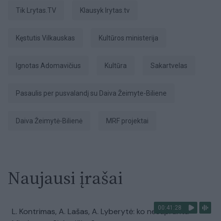
tik Lrytas.TV
Klausyk lrytas.tv
Kęstutis Vilkauskas
Kultūros ministerija
Ignotas Adomavičius
Kultūra
Sakartvelas
Pasaulis per pusvalandį su Daiva Žeimyte-Biliene
Daiva Žeimytė-Bilienė
MRF projektai
Naujausi įrašai
00:41:28
L. Kontrimas, A. Lašas, A. Lyberytė: ko nesupranta