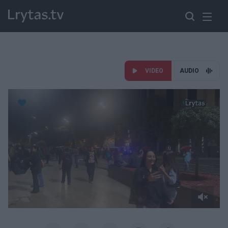
VIDEO
AUDIO
Paremkite Ukrainą