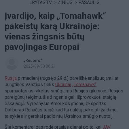
LRYTAS.TV
>
ŽINIOS
>
PASAULIS
Įvardijo, kaip „Tomahawk“
pakeistų karą Ukrainoje:
vienas žingsnis būtų
pavojingas Europai
„Reuters“
2025-09-30 06:21
Rusija
pirmadienį (rugsėjo 29 d.) pareiškė analizuojanti, ar
Jungtinės Valstijos tieks
Ukrainai
„Tomahawk“
sparnuotąsias raketas smūgiams Rusijos gilumoje. Rusijos
pareigūnų teigimu, šis žingsnis gali išprovokuoti staigią
eskalaciją. Vyresnysis Amerikos įmonių ekspertas
Daliboras Rohačas teigė, kad tai galėtų pakeisti žaidimo
taisykles ir gerokai padidintų Ukrainos smūgio nuotolį.
Šie komentarai pasirodė praėjus dienai po to, kai
JAV