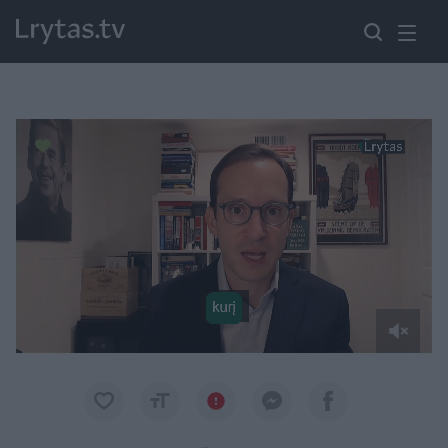
Paremkite Ukrainą