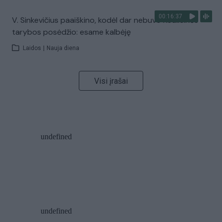
00:16:37
V. Sinkevičius paaiškino, kodėl dar nebuvo Koalicinės
tarybos posėdžio: esame kalbėję
Laidos
|
Nauja diena
Visi įrašai