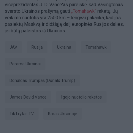
viceprezidentas J. D. Vance'as pareiškė, kad Vašingtonas
svarsto Ukrainos prašymą gauti
„Tomahawk“
raketų. Jų
veikimo nuotolis yra 2500 km – lengvai pakanka, kad jos
pasiektų Maskvą ir didžiąją dalį europinės Rusijos dalies,
jei būtų paleistos iš Ukrainos.
JAV
Rusija
Ukraina
Tomahawk
parama Ukrainai
Donaldas Trumpas (Donald Trump)
James David Vance
ilgojo nuotolio raketos
tik Lrytas.TV
karas Ukrainoje