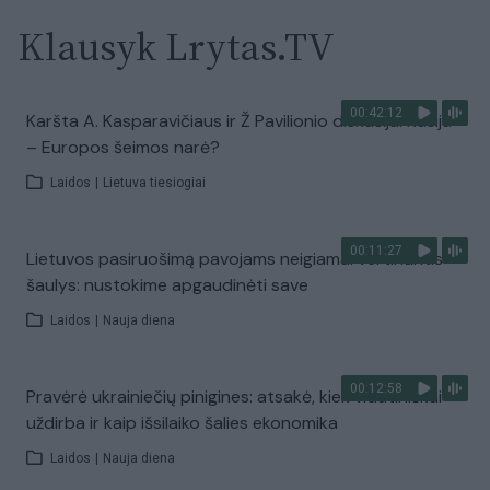
Klausyk Lrytas.TV
00:42:12
Karšta A. Kasparavičiaus ir Ž Pavilionio diskusija: Rusija
– Europos šeimos narė?
Laidos
|
Lietuva tiesiogiai
00:11:27
Lietuvos pasiruošimą pavojams neigiamai vertinantis
šaulys: nustokime apgaudinėti save
Laidos
|
Nauja diena
00:12:58
Pravėrė ukrainiečių pinigines: atsakė, kiek vidutiniškai
uždirba ir kaip išsilaiko šalies ekonomika
Laidos
|
Nauja diena