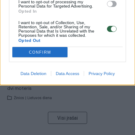
I want to opt-out of processing my
00:00:57
Savaitės vidurys nusimato karštas: temperatūra kils iki
Personal Data for Targeted Advertising.
Opted In
32 laipsnių šilumos
Žinios
|
Orai
I want to opt-out of Collection, Use,
Retention, Sale, and/or Sharing of my
Personal Data that Is Unrelated with the
Purposes for which it was collected.
Opted Out
00:00:59
Nufilmavo, kaip patvino Vilniaus Vakarinis aplinkkelis:
vaizdas pribloškia
CONFIRM
Žinios
|
Lietuvos diena
Data Deletion
Data Access
Privacy Policy
00:00:55
Avarija Vilniuje: į stotelę įsirėžęs automobilis sužalojo
dvi moteris
Žinios
|
Lietuvos diena
Visi įrašai