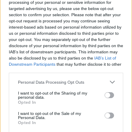
processing of your personal or sensitive information for
targeted advertising by us, please use the below opt-out
00:04:00
Kuprines pasvėrę specialistai įspėja apie pavojingą
section to confirm your selection. Please note that after your
įprotį: tą daro daugiau nei pusė pradinukų
opt-out request is processed you may continue seeing
interest-based ads based on personal information utilized by
Žinios
|
Lietuvos diena
us or personal information disclosed to third parties prior to
your opt-out. You may separately opt-out of the further
disclosure of your personal information by third parties on the
Visi įrašai
IAB’s list of downstream participants. This information may
also be disclosed by us to third parties on the
IAB’s List of
Downstream Participants
that may further disclose it to other
third parties.
Žiūrimiausi įrašai
Personal Data Processing Opt Outs
I want to opt-out of the Sharing of my
personal data.
00:00:30
Vaizdai iš tragiškos avarijos Vilniaus r.: dviejų moterų ir
Opted In
vaiko gyvybių išgelbėti nepavyko
I want to opt-out of the Sale of my
Žinios
|
Lietuvos diena
Personal Data.
Opted In