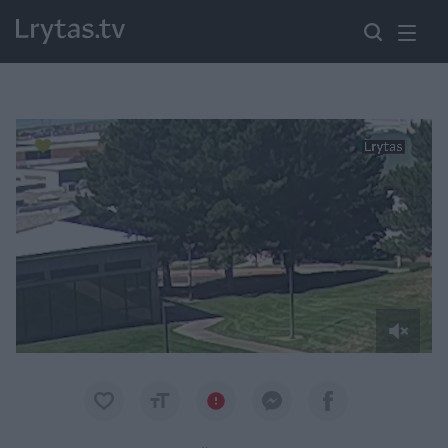
Paremkite Ukrainą