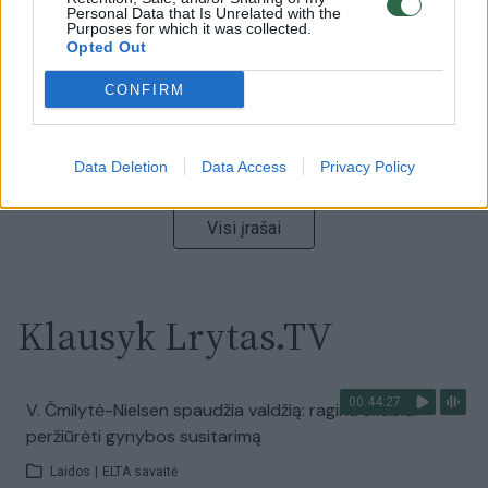
Personal Data that Is Unrelated with the
Laidos
|
Nauja diena
Purposes for which it was collected.
Opted Out
00:00:57
CONFIRM
Sinoptikai atsakė, kokiais orais užbaigsime darbo
savaitę: karščiai atsitrauks
Žinios
|
Orai
Data Deletion
Data Access
Privacy Policy
Visi įrašai
Klausyk Lrytas.TV
00:44:27
V. Čmilytė-Nielsen spaudžia valdžią: ragina skubiai
peržiūrėti gynybos susitarimą
Laidos
|
ELTA savaitė