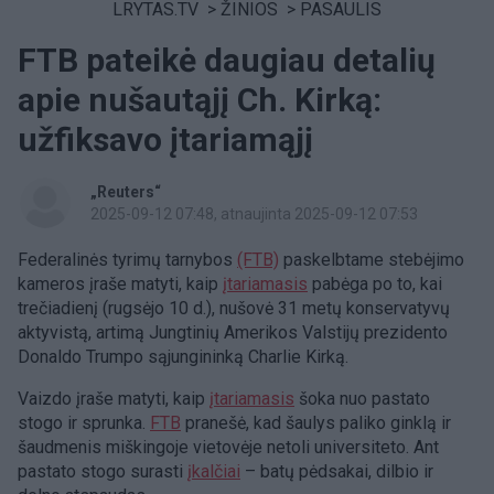
LRYTAS.TV
>
ŽINIOS
>
PASAULIS
FTB pateikė daugiau detalių
apie nušautąjį Ch. Kirką:
užfiksavo įtariamąjį
„Reuters“
2025-09-12 07:48
, atnaujinta 2025-09-12 07:53
Federalinės tyrimų tarnybos
(FTB)
paskelbtame stebėjimo
kameros įraše matyti, kaip
įtariamasis
pabėga po to, kai
trečiadienį (rugsėjo 10 d.), nušovė 31 metų konservatyvų
aktyvistą, artimą Jungtinių Amerikos Valstijų prezidento
Donaldo Trumpo sąjungininką Charlie Kirką.
Vaizdo įraše matyti, kaip
įtariamasis
šoka nuo pastato
stogo ir sprunka.
FTB
pranešė, kad šaulys paliko ginklą ir
šaudmenis miškingoje vietovėje netoli universiteto. Ant
pastato stogo surasti
įkalčiai
– batų pėdsakai, dilbio ir