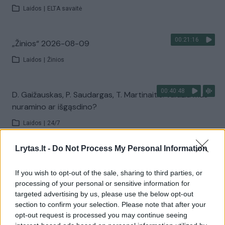
Laidos
|
ELTA savaitė
00:21:16
„Žinios“ 2026-08-09
Laidos
|
Žinios
00:40:48
D. Gaižauskas, P. Saudargas, T. Martinaitis: valdžia mus
nuramino ar išgąsdino?
Laidos
|
24/7
Lrytas.lt -
Do Not Process My Personal Information
00:00:52
Savaitės pradžia su lietumi ir perkūnija: temperatūra
dar sieks 30 laipsnių
If you wish to opt-out of the sale, sharing to third parties, or
processing of your personal or sensitive information for
Žinios
|
Orai
targeted advertising by us, please use the below opt-out
section to confirm your selection. Please note that after your
opt-out request is processed you may continue seeing
Visi įrašai