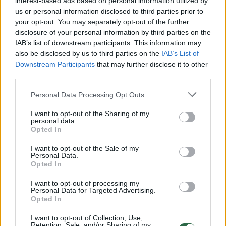
interest-based ads based on personal information utilized by
us or personal information disclosed to third parties prior to
your opt-out. You may separately opt-out of the further
disclosure of your personal information by third parties on the
Žiūrimiausi įrašai
IAB’s list of downstream participants. This information may
also be disclosed by us to third parties on the
IAB’s List of
Downstream Participants
that may further disclose it to other
third parties.
00:00:30
Vaizdai iš tragiškos avarijos Vilniaus r.: dviejų moterų ir
vaiko gyvybių išgelbėti nepavyko
Personal Data Processing Opt Outs
Žinios
|
Lietuvos diena
I want to opt-out of the Sharing of my
personal data.
Opted In
00:00:57
Savaitės vidurys nusimato karštas: temperatūra kils iki
I want to opt-out of the Sale of my
32 laipsnių šilumos
Personal Data.
Opted In
Žinios
|
Orai
I want to opt-out of processing my
Personal Data for Targeted Advertising.
Opted In
00:15:54
V. Zalužno pasisakymą laiko bandymu įsitvirtinti
Ukrainos politikoje: jis yra neteisus
I want to opt-out of Collection, Use,
Retention, Sale, and/or Sharing of my