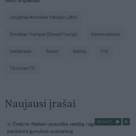
delno atspaudas.
Jungtinės Amerikos Valstijos (JAV)
Donaldas Trumpas (Donald Trump)
konservatorius
įtariamasis
šaulys
įkalčiai
FTB
tik Lrytas.TV
Naujausi įrašai
00:44:27
V. Čmilytė-Nielsen spaudžia valdžią: ragina skubiai
peržiūrėti gynybos susitarimą