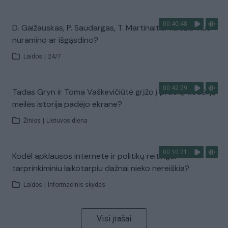
00:40:48
D. Gaižauskas, P. Saudargas, T. Martinaitis: valdžia mus
nuramino ar išgąsdino?
Laidos
|
24/7
00:42:29
Tadas Gryn ir Toma Vaškevičiūtė grįžo į praeitį: kodėl jų
meilės istorija padėjo ekrane?
Žinios
|
Lietuvos diena
00:10:21
Kodėl apklausos internete ir politikų reitingai
tarprinkiminiu laikotarpiu dažnai nieko nereiškia?
Laidos
|
Informacinis skydas
Visi įrašai