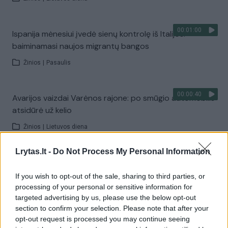
00:01:00
Ispanija mėnesiui įvedė sienų kontrolę iš Italijos:
baiminamasi naujos migrantų bangos
Žinios
|
Pasaulis
00:00:40
Avarijos vaizdai Varėnos rajone: po smūgio automobilis
atsidūrė už kelio
Žinios
|
Lietuvos diena
Lrytas.lt -
Do Not Process My Personal Information
00:01:05
Viduržemio jūra pasiekė rekordą: vanduo įkaito iki 33
laipsnių
If you wish to opt-out of the sale, sharing to third parties, or
processing of your personal or sensitive information for
Žinios
|
Pasaulis
targeted advertising by us, please use the below opt-out
section to confirm your selection. Please note that after your
opt-out request is processed you may continue seeing
Visi įrašai