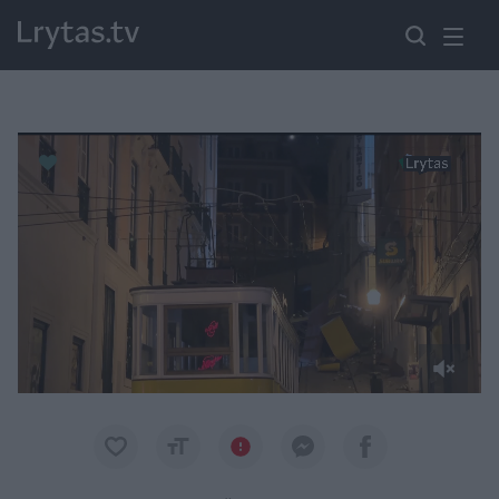
Paremkite Ukrainą