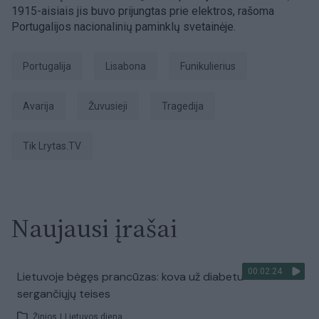
1915-aisiais jis buvo prijungtas prie elektros, rašoma
Portugalijos nacionalinių paminklų svetainėje.
Portugalija
Lisabona
funikulierius
avarija
žuvusieji
tragedija
tik Lrytas.TV
Naujausi įrašai
00:02:24
Lietuvoje bėgęs prancūzas: kova už diabetu
sergančiųjų teises
Žinios
|
Lietuvos diena