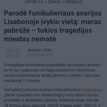
LRYTAS.TV
>
ŽINIOS
>
PASAULIS
Parodė funikulieriaus avarijos
Lisabonoje įvykio vietą: meras
pabrėžė – tokios tragedijos
miestas nematė
„Reuters“
ELTA
2025-09-04 06:47
Portugalijoje ketvirtadienį paskelbtas nacionalinis gedulas
po to, kai Lisabonoje nuo bėgių nuvažiavus funikulieriui
vienoje populiariausių turistų lankomų sostinės vietų žuvo
mažiausiai 15 žmonių.
Trečiadienį įvykusios avarijos metu geltonasis
funikulierius
„Gloria“ nuvažiavo nuo stataus bėgių ruožo netoli Laisvės
prospekto ir atsitrenkė į pastatą. Gelbėtojai teigė, kad dar
18 žmonių buvo sužeista. „Gloria“ pradėjo veikti 1885 m., o