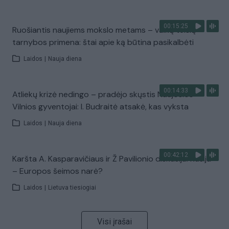
00:15:25
Ruošiantis naujiems mokslo metams – vaikų teisių
tarnybos primena: štai apie ką būtina pasikalbėti
Laidos
|
Nauja diena
00:14:33
Atliekų krizė nedingo – pradėjo skųstis Naujosios
Vilnios gyventojai: I. Budraitė atsakė, kas vyksta
Laidos
|
Nauja diena
00:42:12
Karšta A. Kasparavičiaus ir Ž Pavilionio diskusija: Rusija
– Europos šeimos narė?
Laidos
|
Lietuva tiesiogiai
Visi įrašai