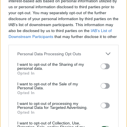
interest-based ads based on personal information utilized by
us or personal information disclosed to third parties prior to
your opt-out. You may separately opt-out of the further
disclosure of your personal information by third parties on the
Žiūrimiausi įrašai
IAB’s list of downstream participants. This information may
also be disclosed by us to third parties on the
IAB’s List of
Downstream Participants
that may further disclose it to other
third parties.
00:00:30
Vaizdai iš tragiškos avarijos Vilniaus r.: dviejų moterų ir
vaiko gyvybių išgelbėti nepavyko
Personal Data Processing Opt Outs
Žinios
|
Lietuvos diena
I want to opt-out of the Sharing of my
personal data.
Opted In
00:00:57
Savaitės vidurys nusimato karštas: temperatūra kils iki
I want to opt-out of the Sale of my
32 laipsnių šilumos
Personal Data.
Opted In
Žinios
|
Orai
I want to opt-out of processing my
Personal Data for Targeted Advertising.
Opted In
00:15:54
V. Zalužno pasisakymą laiko bandymu įsitvirtinti
Ukrainos politikoje: jis yra neteisus
I want to opt-out of Collection, Use,