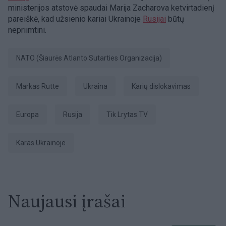
ministerijos atstovė spaudai Marija Zacharova ketvirtadienį
pareiškė, kad užsienio kariai Ukrainoje
Rusijai
būtų
nepriimtini.
NATO (Šiaurės Atlanto Sutarties Organizacija)
Markas Rutte
Ukraina
karių dislokavimas
Europa
Rusija
tik Lrytas.TV
karas Ukrainoje
Naujausi įrašai