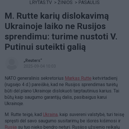
LRYTAS.TV
>
ŽINIOS
>
PASAULIS
M. Rutte karių dislokavimą
Ukrainoje laiko ne Rusijos
sprendimu: turime nustoti V.
Putinui suteikti galią
„Reuters“
2025-09-04 10:03
NATO generalinis sekretorius
Markas Rutte
ketvirtadienį
(rugsėjo 4 d.) pareiškė, kad ne Rusijos sprendimas turėtų
būti dėl plano Ukrainoje dislokuoti tarptautinius karius. Tai
būtų kaip saugumo garantijų dalis, pasibaigus karui
Ukrainoje.
M. Rutte teigė, kad
Ukraina,
kaip suvereni valstybė, turi teisę
spręsti dėl savo saugumo susitarimų be išorės kišimosi ir
Rusija
su tuo nieko bendro neturi. Rusijos užsienio reikalų