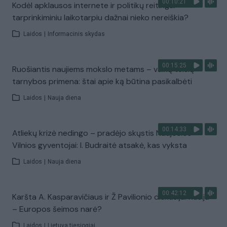
00:10:21
Kodėl apklausos internete ir politikų reitingai
tarprinkiminiu laikotarpiu dažnai nieko nereiškia?
Laidos
|
Informacinis skydas
00:15:25
Ruošiantis naujiems mokslo metams – vaikų teisių
tarnybos primena: štai apie ką būtina pasikalbėti
Laidos
|
Nauja diena
00:14:33
Atliekų krizė nedingo – pradėjo skųstis Naujosios
Vilnios gyventojai: I. Budraitė atsakė, kas vyksta
Laidos
|
Nauja diena
00:42:12
Karšta A. Kasparavičiaus ir Ž Pavilionio diskusija: Rusija
– Europos šeimos narė?
Laidos
|
Lietuva tiesiogiai