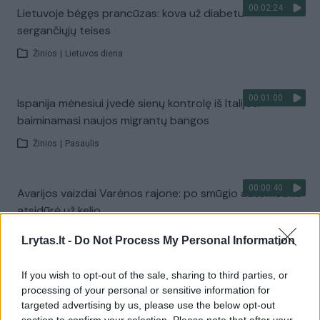
00:02:24
Lietuvoje bėgęs prancūzas: kova už diabetu
sergančiųjų teises
Žinios
|
Lietuvos diena
00:01:00
Ispanija mėnesiui įvedė sienų kontrolę iš Italijos:
baiminamasi naujos migrantų bangos
Žinios
|
Pasaulis
00:00:40
Avarijos vaizdai Varėnos rajone: po smūgio automobilis
atsidūrė už kelio
Žinios
|
Lietuvos diena
Lrytas.lt -
Do Not Process My Personal Information
If you wish to opt-out of the sale, sharing to third parties, or
00:01:05
Viduržemio jūra pasiekė rekordą: vanduo įkaito iki 33
processing of your personal or sensitive information for
laipsnių
targeted advertising by us, please use the below opt-out