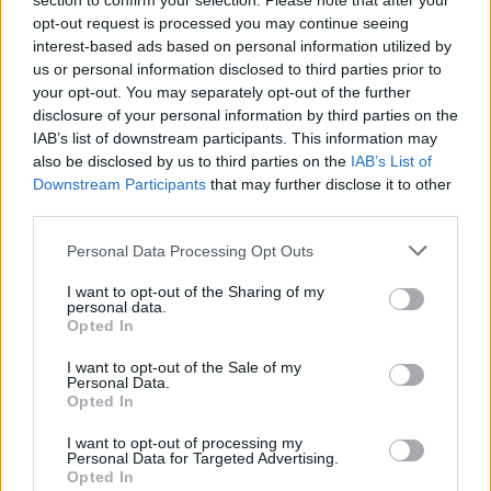
section to confirm your selection. Please note that after your
Žinios
|
Pasaulis
opt-out request is processed you may continue seeing
interest-based ads based on personal information utilized by
us or personal information disclosed to third parties prior to
Visi įrašai
your opt-out. You may separately opt-out of the further
disclosure of your personal information by third parties on the
IAB’s list of downstream participants. This information may
also be disclosed by us to third parties on the
IAB’s List of
Žiūrimiausi įrašai
Downstream Participants
that may further disclose it to other
third parties.
Personal Data Processing Opt Outs
00:00:30
Vaizdai iš tragiškos avarijos Vilniaus r.: dviejų moterų ir
vaiko gyvybių išgelbėti nepavyko
I want to opt-out of the Sharing of my
personal data.
Žinios
|
Lietuvos diena
Opted In
I want to opt-out of the Sale of my
Personal Data.
00:00:57
Savaitės vidurys nusimato karštas: temperatūra kils iki
Opted In
32 laipsnių šilumos
I want to opt-out of processing my
Personal Data for Targeted Advertising.
Žinios
|
Orai
Opted In