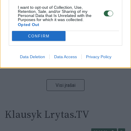
I want to opt-out of Collection, Use,
00:15:54
Retention, Sale, and/or Sharing of my
V. Zalužno pasisakymą laiko bandymu įsitvirtinti
Personal Data that Is Unrelated with the
Ukrainos politikoje: jis yra neteisus
Purposes for which it was collected.
Opted Out
Laidos
|
Nauja diena
CONFIRM
00:00:59
Nufilmavo, kaip patvino Vilniaus Vakarinis aplinkkelis:
vaizdas pribloškia
Data Deletion
Data Access
Privacy Policy
Žinios
|
Lietuvos diena
Visi įrašai
Klausyk Lrytas.TV