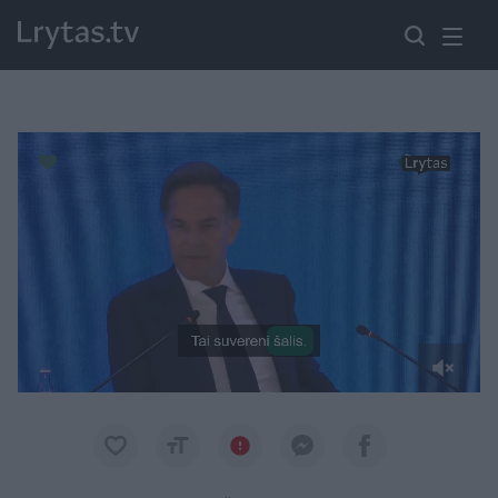
Paremkite Ukrainą