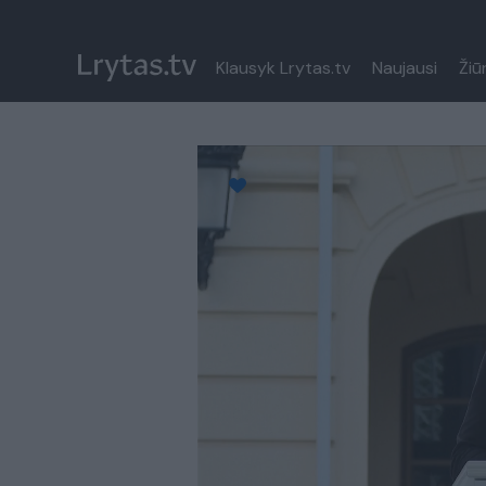
Klausyk Lrytas.tv
Naujausi
Žiū
Paremkite Ukrainą