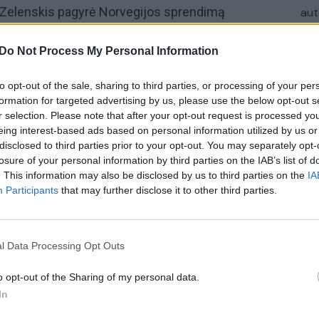
. Zelenskis pagyrė Norvegijos sprendimą
aut
brėžė jos vaidmenį remiant Ukrainos energetinį
Do Not Process My Personal Information
andien susitiks su JAV specialiuoju pasiuntiniu
to opt-out of the sale, sharing to third parties, or processing of your per
formation for targeted advertising by us, please use the below opt-out s
rengimą galimai būsimai susitikimui su Rusijos
r selection. Please note that after your opt-out request is processed y
urdamas, kad JAV ir Ukrainos pareigūnai šiuo
eing interest-based ads based on personal information utilized by us or
ą savaitę.
disclosed to third parties prior to your opt-out. You may separately opt-
losure of your personal information by third parties on the IAB’s list of
. This information may also be disclosed by us to third parties on the
IA
NATO (Šiaurės Atlanto Sutarties Organizacija)
Participants
that may further disclose it to other third parties.
gas
tik Lrytas.TV
karas Ukrainoje
l Data Processing Opt Outs
o opt-out of the Sharing of my personal data.
In
Visi įrašai