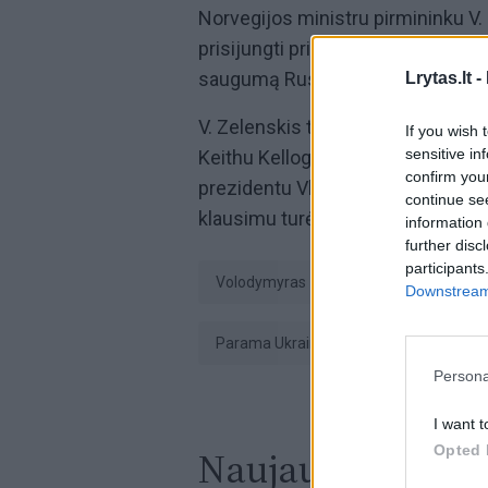
Norvegijos ministru pirmininku V
prisijungti prie iniciatyvos ir pa
saugumą Rusijos atakų metu.
Lrytas.lt -
V. Zelenskis taip pat sakė, kad ši
If you wish 
sensitive in
Keithu Kelloggu, kad aptartų pasi
confirm you
prezidentu Vladimiru Putinu, prid
continue se
klausimu turėtų susitikti vėliau ši
information 
further disc
participants
Volodymyras Zelenskis
Kijevas
Downstream 
parama Ukrainai
Keithas Kellog
Persona
I want t
Opted 
Naujausi įrašai