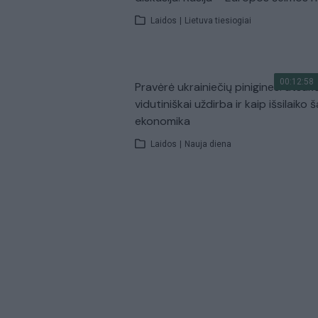
Laidos
|
Lietuva tiesiogiai
00:12:58
Pravėrė ukrainiečių pinigines: atsakė
vidutiniškai uždirba ir kaip išsilaiko š
ekonomika
Laidos
|
Nauja diena