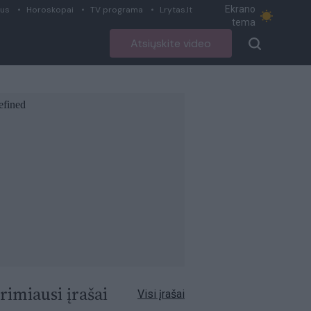
Ekrano
ius
Horoskopai
TV programa
Lrytas.lt
tema
Atsiųskite video
rimiausi įrašai
Visi įrašai