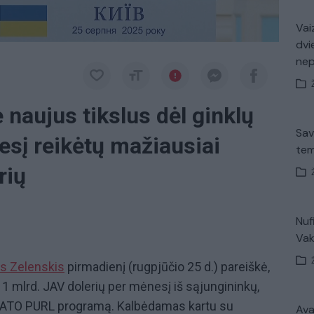
Vaiz
dvi
ne
 naujus tikslus dėl ginklų
Sav
esį reikėtų mažiausiai
tem
rių
Nuf
Vak
s Zelenskis
pirmadienį (rugpjūčio 25 d.) pareiškė,
t 1 mlrd. JAV dolerių per mėnesį iš sąjungininkų,
r NATO PURL programą. Kalbėdamas kartu su
Avar