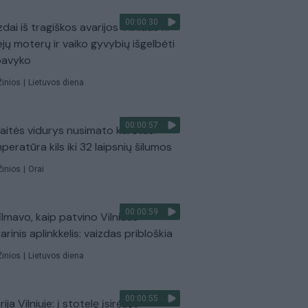
00:00:30
dai iš tragiškos avarijos Vilniaus r.:
ejų moterų ir vaiko gyvybių išgelbėti
pavyko
Žinios
|
Lietuvos diena
00:00:57
aitės vidurys nusimato karštas:
peratūra kils iki 32 laipsnių šilumos
Žinios
|
Orai
00:00:59
ilmavo, kaip patvino Vilniaus
arinis aplinkkelis: vaizdas pribloškia
Žinios
|
Lietuvos diena
00:00:55
ija Vilniuje: į stotelę įsirėžęs