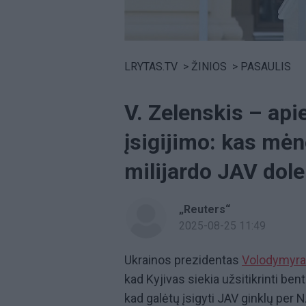
Volume
0%
LRYTAS.TV
>
ŽINIOS
>
PASAULIS
V. Zelenskis – apie
įsigijimo: kas mėn
milijardo JAV dole
„Reuters“
2025-08-25 11:49
Ukrainos prezidentas
Volodymyra
kad Kyjivas siekia užsitikrinti ben
kad galėtų įsigyti JAV ginklų pe