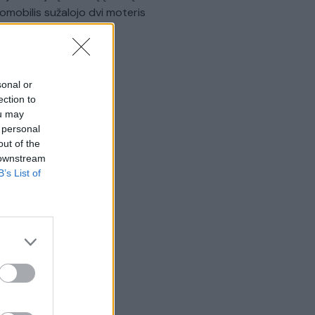
omobilis sužalojo dvi moteris
Žinios
|
Lietuvos diena
sonal or
ection to
ou may
 personal
out of the
 downstream
B’s List of