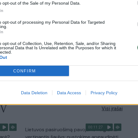
o opt-out of the Sale of my Personal Data.
In
0:57
00:42:12
aigsime
Karšta A. Kasparavičiaus ir Ž Pavilionio
diskusija: Rusija – Europos šeimos narė?
to opt-out of processing my Personal Data for Targeted
ing.
In
Laidos
|
Lietuva tiesiogiai
o opt-out of Collection, Use, Retention, Sale, and/or Sharing
ersonal Data that Is Unrelated with the Purposes for which it
lected.
2:33
00:04:00
dens
Kuprines pasvėrę specialistai įspėja apie
Out
e:
pavojingą įprotį: tą daro daugiau nei pusė
pradinukų
CONFIRM
Žinios
|
Lietuvos diena
Data Deletion
Data Access
Privacy Policy
TV
Visi įrašai
00:11:27
nio
Lietuvos pasiruošimą pavojams neigiamai
narė?
vertinantis šaulys: nustokime apgaudinėti