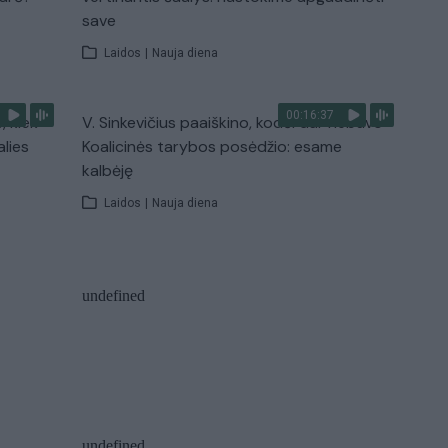
save
Laidos
|
Nauja diena
00:16:37
, kiek
V. Sinkevičius paaiškino, kodėl dar nebuvo
alies
Koalicinės tarybos posėdžio: esame
kalbėję
Laidos
|
Nauja diena