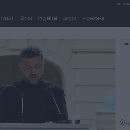
1°C, Viln
rimiausi
Žinios
Projektai
Laidos
Videoteka
Žiū