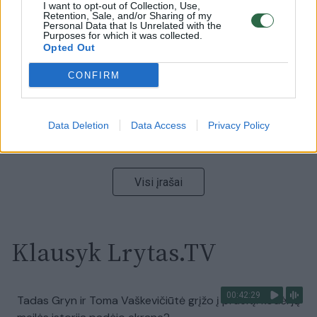
00:15:54
V. Zalužno pasisakymą laiko bandymu įsitvirtinti
I want to opt-out of Collection, Use,
Retention, Sale, and/or Sharing of my
Ukrainos politikoje: jis yra neteisus
Personal Data that Is Unrelated with the
Purposes for which it was collected.
Laidos
|
Nauja diena
Opted Out
CONFIRM
00:00:57
Sinoptikai atsakė, kokiais orais užbaigsime darbo
savaitę: karščiai atsitrauks
Data Deletion
Data Access
Privacy Policy
Žinios
|
Orai
Visi įrašai
Klausyk Lrytas.TV
00:42:29
Tadas Gryn ir Toma Vaškevičiūtė grįžo į praeitį: kodėl jų