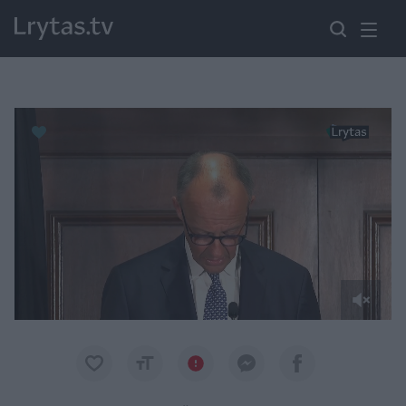
Paremkite Ukrainą