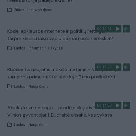
meilės istorija padėjo ekrane?
Žinios
|
Lietuvos diena
00:10:21
Kodėl apklausos internete ir politikų reitingai
tarprinkiminiu laikotarpiu dažnai nieko nereiškia?
Laidos
|
Informacinis skydas
00:15:25
Ruošiantis naujiems mokslo metams – vaikų teisių
tarnybos primena: štai apie ką būtina pasikalbėti
Laidos
|
Nauja diena
00:14:33
Atliekų krizė nedingo – pradėjo skųstis Naujosios
Vilnios gyventojai: I. Budraitė atsakė, kas vyksta
Laidos
|
Nauja diena