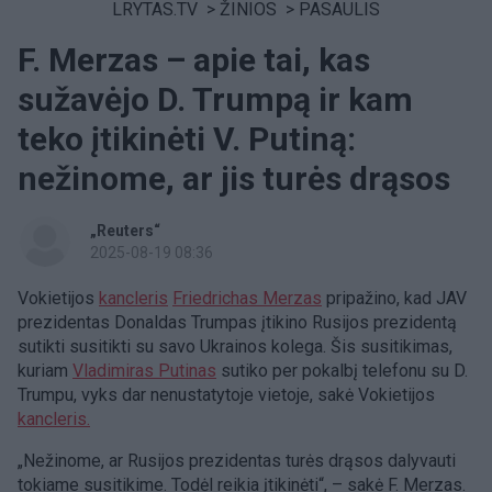
LRYTAS.TV
>
ŽINIOS
>
PASAULIS
F. Merzas – apie tai, kas
sužavėjo D. Trumpą ir kam
teko įtikinėti V. Putiną:
nežinome, ar jis turės drąsos
„Reuters“
2025-08-19 08:36
Vokietijos
kancleris
Friedrichas Merzas
pripažino, kad JAV
prezidentas Donaldas Trumpas įtikino Rusijos prezidentą
sutikti susitikti su savo Ukrainos kolega. Šis susitikimas,
kuriam
Vladimiras Putinas
sutiko per pokalbį telefonu su D.
Trumpu, vyks dar nenustatytoje vietoje, sakė Vokietijos
kancleris.
„Nežinome, ar Rusijos prezidentas turės drąsos dalyvauti
tokiame susitikime. Todėl reikia įtikinėti“, – sakė F. Merzas.