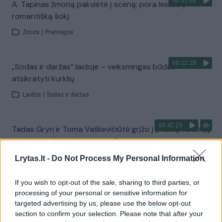
00:02:08
A. Tapinas žmoną pakvietė į sceną: pora leidosi į
romantišką šokį
Žinios
|
Pramogos
00:22:28
„Sodas ir daržas“ laidoje – veiksmingas būdas
atsikratyti kurklių
Laidos
|
Sodas ir daržas
00:42:29
Tadas Gryn ir Toma Vaškevičiūtė grįžo į praeitį: kodėl jų
meilės istorija padėjo ekrane?
Žinios
|
Lietuvos diena
Lrytas.lt -
Do Not Process My Personal Information
If you wish to opt-out of the sale, sharing to third parties, or
00:21:19
„Žinios“ 2026-08-08
processing of your personal or sensitive information for
targeted advertising by us, please use the below opt-out
Laidos
|
Žinios
section to confirm your selection. Please note that after your