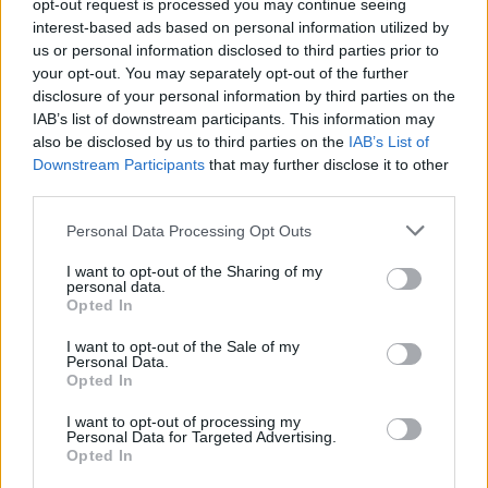
opt-out request is processed you may continue seeing
interest-based ads based on personal information utilized by
Visi įrašai
us or personal information disclosed to third parties prior to
your opt-out. You may separately opt-out of the further
disclosure of your personal information by third parties on the
IAB’s list of downstream participants. This information may
Žiūrimiausi įrašai
also be disclosed by us to third parties on the
IAB’s List of
Downstream Participants
that may further disclose it to other
third parties.
00:00:30
Vaizdai iš tragiškos avarijos Vilniaus r.: dviejų moterų ir
Personal Data Processing Opt Outs
vaiko gyvybių išgelbėti nepavyko
I want to opt-out of the Sharing of my
Žinios
|
Lietuvos diena
personal data.
Opted In
I want to opt-out of the Sale of my
00:00:57
Savaitės vidurys nusimato karštas: temperatūra kils iki
Personal Data.
Opted In
32 laipsnių šilumos
I want to opt-out of processing my
Žinios
|
Orai
Personal Data for Targeted Advertising.
Opted In