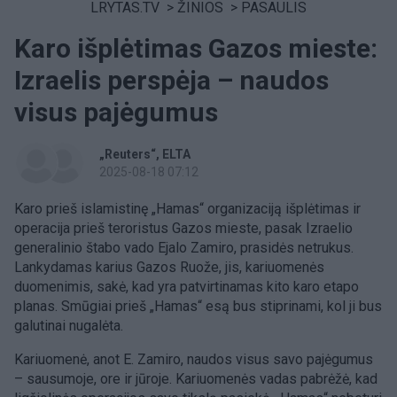
LRYTAS.TV
>
ŽINIOS
>
PASAULIS
Karo išplėtimas Gazos mieste:
Izraelis perspėja – naudos
visus pajėgumus
„Reuters“
ELTA
2025-08-18 07:12
Karo prieš islamistinę „Hamas“ organizaciją išplėtimas ir
operacija prieš teroristus Gazos mieste, pasak Izraelio
generalinio štabo vado Ejalo Zamiro, prasidės netrukus.
Lankydamas karius Gazos Ruože, jis, kariuomenės
duomenimis, sakė, kad yra patvirtinamas kito karo etapo
planas. Smūgiai prieš „Hamas“ esą bus stiprinami, kol ji bus
galutinai nugalėta.
Kariuomenė, anot E. Zamiro, naudos visus savo pajėgumus
– sausumoje, ore ir jūroje. Kariuomenės vadas pabrėžė, kad