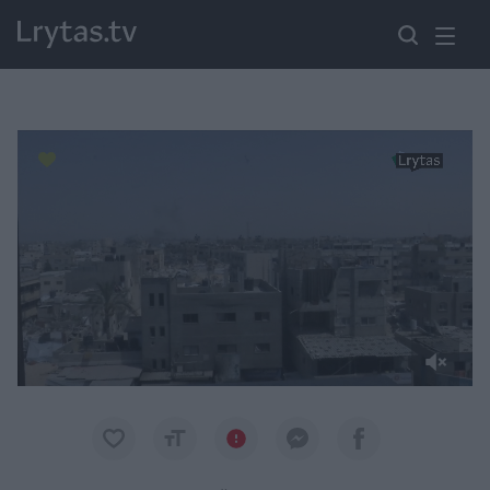
Paremkite Ukrainą