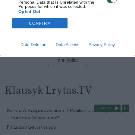
Personal Data that Is Unrelated with the
Žinios
|
Lietuvos diena
Purposes for which it was collected.
Opted Out
00:00:55
Avarija Vilniuje: į stotelę įsirėžęs automobilis sužalojo
CONFIRM
dvi moteris
Žinios
|
Lietuvos diena
Data Deletion
Data Access
Privacy Policy
Visi įrašai
Klausyk Lrytas.TV
00:42:12
Karšta A. Kasparavičiaus ir Ž Pavilionio diskusija: Rusija
– Europos šeimos narė?
Laidos
|
Lietuva tiesiogiai