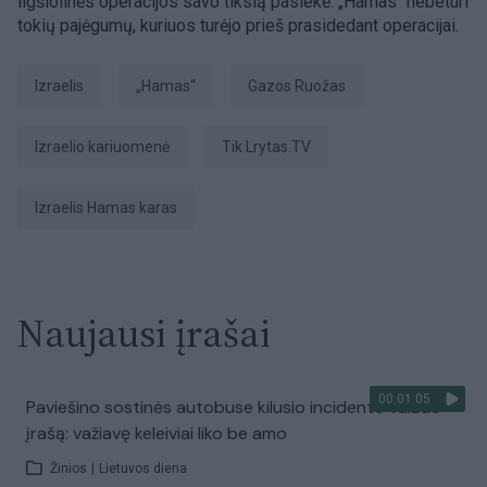
ligšiolinės operacijos savo tikslą pasiekė. „Hamas“ nebeturi
tokių pajėgumų, kuriuos turėjo prieš prasidedant operacijai.
Izraelis
„Hamas“
Gazos Ruožas
Izraelio kariuomenė
tik Lrytas.TV
Izraelis Hamas karas
Naujausi įrašai
00:01:05
Paviešino sostinės autobuse kilusio incidento vaizdo
įrašą: važiavę keleiviai liko be amo
Žinios
|
Lietuvos diena