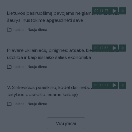
00:11:27
Lietuvos pasiruošimą pavojams neigiamai vertinantis
šaulys: nustokime apgaudinėti save
Laidos
|
Nauja diena
00:12:58
Pravėrė ukrainiečių pinigines: atsakė, kiek vidutiniškai
uždirba ir kaip išsilaiko šalies ekonomika
Laidos
|
Nauja diena
00:16:37
V. Sinkevičius paaiškino, kodėl dar nebuvo Koalicinės
tarybos posėdžio: esame kalbėję
Laidos
|
Nauja diena
Visi įrašai