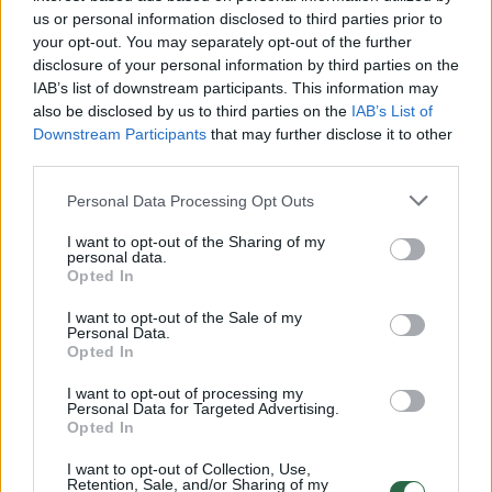
us or personal information disclosed to third parties prior to
your opt-out. You may separately opt-out of the further
disclosure of your personal information by third parties on the
Žiūrimiausi įrašai
IAB’s list of downstream participants. This information may
also be disclosed by us to third parties on the
IAB’s List of
Downstream Participants
that may further disclose it to other
00:00:30
third parties.
Vaizdai iš tragiškos avarijos Vilniaus r.: dviejų moterų ir
vaiko gyvybių išgelbėti nepavyko
Personal Data Processing Opt Outs
Žinios
|
Lietuvos diena
I want to opt-out of the Sharing of my
personal data.
Opted In
00:00:57
Savaitės vidurys nusimato karštas: temperatūra kils iki
I want to opt-out of the Sale of my
32 laipsnių šilumos
Personal Data.
Opted In
Žinios
|
Orai
I want to opt-out of processing my
Personal Data for Targeted Advertising.
Opted In
00:00:59
Nufilmavo, kaip patvino Vilniaus Vakarinis aplinkkelis:
vaizdas pribloškia
I want to opt-out of Collection, Use,
Retention, Sale, and/or Sharing of my