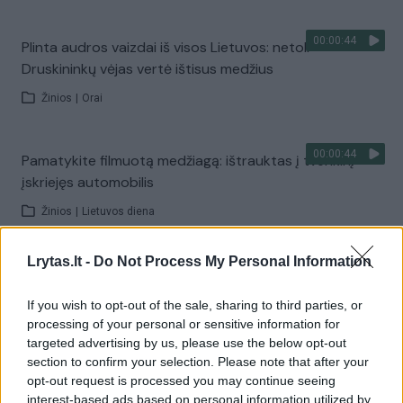
00:00:44
Plinta audros vaizdai iš visos Lietuvos: netoli
Druskininkų vėjas vertė ištisus medžius
Žinios
|
Orai
00:00:44
Pamatykite filmuotą medžiagą: ištrauktas į tvenkinį
įskriejęs automobilis
Žinios
|
Lietuvos diena
Lrytas.lt -
Do Not Process My Personal Information
00:00:57
Sinoptikai atsakė, kokiais orais užbaigsime darbo
savaitę: karščiai atsitrauks
If you wish to opt-out of the sale, sharing to third parties, or
processing of your personal or sensitive information for
Žinios
|
Orai
targeted advertising by us, please use the below opt-out
section to confirm your selection. Please note that after your
opt-out request is processed you may continue seeing
Visi įrašai
interest-based ads based on personal information utilized by