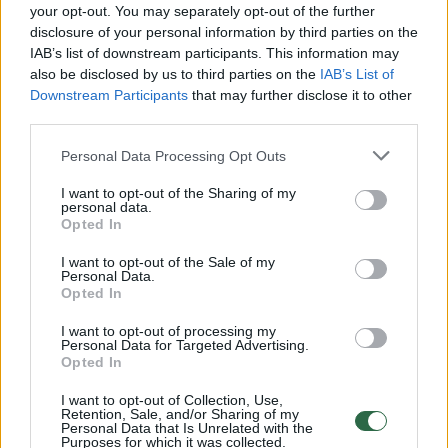
Žiūrimiausi įrašai
your opt-out. You may separately opt-out of the further
disclosure of your personal information by third parties on the
IAB’s list of downstream participants. This information may
also be disclosed by us to third parties on the
IAB’s List of
00:00:30
Vaizdai iš tragiškos avarijos Vilniaus r.: dviejų moterų ir
Downstream Participants
that may further disclose it to other
vaiko gyvybių išgelbėti nepavyko
third parties.
Žinios
|
Lietuvos diena
Personal Data Processing Opt Outs
I want to opt-out of the Sharing of my
personal data.
00:00:57
Savaitės vidurys nusimato karštas: temperatūra kils iki
Opted In
32 laipsnių šilumos
I want to opt-out of the Sale of my
Žinios
Personal Data.
|
Orai
Opted In
I want to opt-out of processing my
00:15:54
V. Zalužno pasisakymą laiko bandymu įsitvirtinti
Personal Data for Targeted Advertising.
Opted In
Ukrainos politikoje: jis yra neteisus
I want to opt-out of Collection, Use,
Laidos
|
Nauja diena
Retention, Sale, and/or Sharing of my
Personal Data that Is Unrelated with the
Purposes for which it was collected.