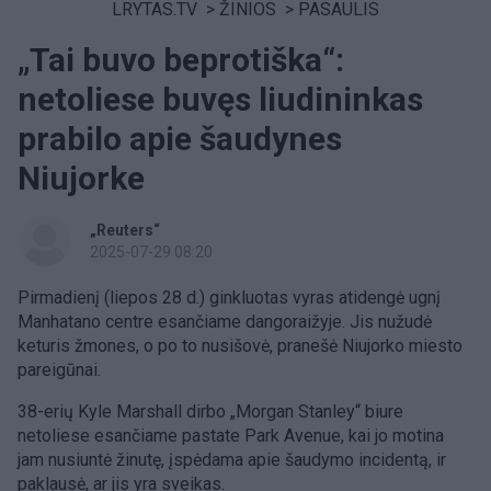
LRYTAS.TV
>
ŽINIOS
>
PASAULIS
„Tai buvo beprotiška“:
netoliese buvęs liudininkas
prabilo apie šaudynes
Niujorke
„Reuters“
2025-07-29 08:20
Pirmadienį (liepos 28 d.) ginkluotas vyras atidengė ugnį
Manhatano centre esančiame dangoraižyje. Jis nužudė
keturis žmones, o po to nusišovė, pranešė Niujorko miesto
pareigūnai.
38-erių Kyle Marshall dirbo „Morgan Stanley“ biure
netoliese esančiame pastate Park Avenue, kai jo motina
jam nusiuntė žinutę, įspėdama apie šaudymo incidentą, ir
paklausė, ar jis yra sveikas.