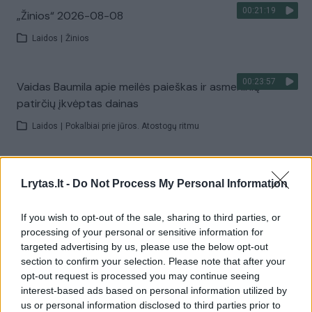
00:21:19
„Žinios“ 2026-08-08
Laidos
|
Žinios
00:23:57
Vaidas Baumila apie meilės paieškas ir asmeninių
patirčių įkvėptas dainas
Laidos
|
Pokalbiai prie jūros. Atostogų ritmu
00:00:40
Dronai Vokietijoje kelia vis daugiau klausimų: du
Lrytas.lt -
Do Not Process My Personal Information
pastebėti virš karinės bazės
Žinios
|
Pasaulis
If you wish to opt-out of the sale, sharing to third parties, or
processing of your personal or sensitive information for
targeted advertising by us, please use the below opt-out
Visi įrašai
section to confirm your selection. Please note that after your
opt-out request is processed you may continue seeing
interest-based ads based on personal information utilized by
us or personal information disclosed to third parties prior to