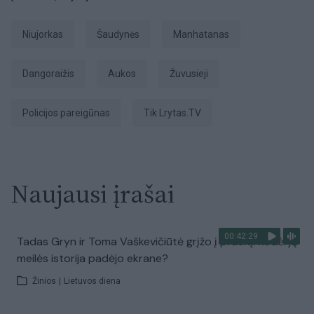
Niujorkas
šaudynės
Manhatanas
dangoraižis
aukos
žuvusieji
policijos pareigūnas
tik Lrytas.TV
Naujausi įrašai
00:42:29
Tadas Gryn ir Toma Vaškevičiūtė grįžo į praeitį: kodėl jų
meilės istorija padėjo ekrane?
Žinios
|
Lietuvos diena