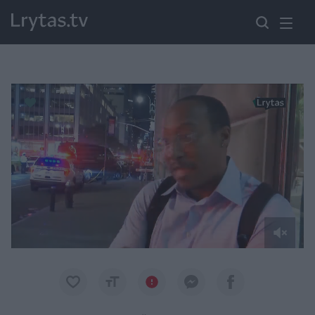
Paremkite Ukrainą