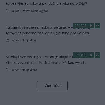
tarprinkiminiu laikotarpiu dažnai nieko nereiškia?
Laidos
|
Informacinis skydas
00:15:25
Ruošiantis naujiems mokslo metams – vaikų teisių
tarnybos primena: štai apie ką būtina pasikalbėti
Laidos
|
Nauja diena
00:14:33
Atliekų krizė nedingo – pradėjo skųstis Naujosios
Vilnios gyventojai: I. Budraitė atsakė, kas vyksta
Laidos
|
Nauja diena
Visi įrašai