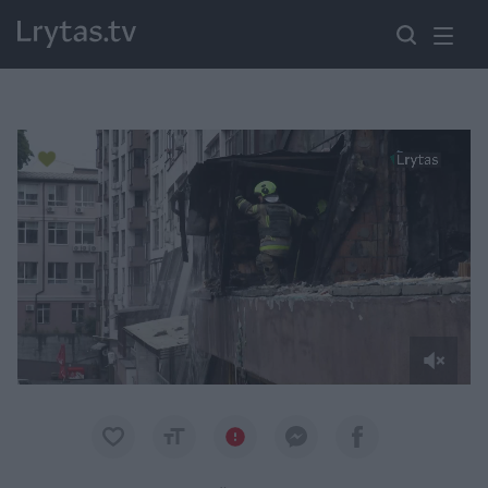
Paremkite Ukrainą