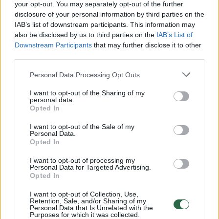
Žiūrimiausi įrašai
your opt-out. You may separately opt-out of the further
disclosure of your personal information by third parties on the
IAB’s list of downstream participants. This information may
also be disclosed by us to third parties on the
IAB’s List of
00:00:30
Vaizdai iš tragiškos avarijos Vilniaus r.: dviejų moterų ir
Downstream Participants
that may further disclose it to other
vaiko gyvybių išgelbėti nepavyko
third parties.
Žinios
|
Lietuvos diena
Personal Data Processing Opt Outs
I want to opt-out of the Sharing of my
personal data.
00:00:57
Savaitės vidurys nusimato karštas: temperatūra kils iki
Opted In
32 laipsnių šilumos
I want to opt-out of the Sale of my
Žinios
|
Orai
Personal Data.
Opted In
I want to opt-out of processing my
00:15:54
V. Zalužno pasisakymą laiko bandymu įsitvirtinti
Personal Data for Targeted Advertising.
Opted In
Ukrainos politikoje: jis yra neteisus
Laidos
|
Nauja diena
I want to opt-out of Collection, Use,
Retention, Sale, and/or Sharing of my
Personal Data that Is Unrelated with the
Purposes for which it was collected.