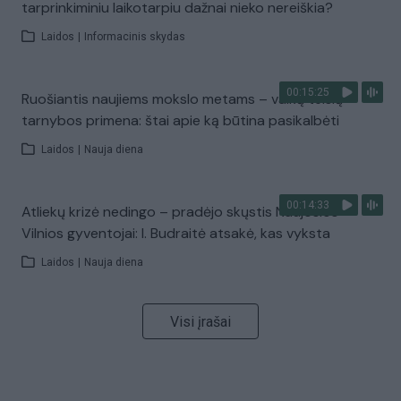
tarprinkiminiu laikotarpiu dažnai nieko nereiškia?
Laidos
|
Informacinis skydas
00:15:25
Ruošiantis naujiems mokslo metams – vaikų teisių
tarnybos primena: štai apie ką būtina pasikalbėti
Laidos
|
Nauja diena
00:14:33
Atliekų krizė nedingo – pradėjo skųstis Naujosios
Vilnios gyventojai: I. Budraitė atsakė, kas vyksta
Laidos
|
Nauja diena
Visi įrašai