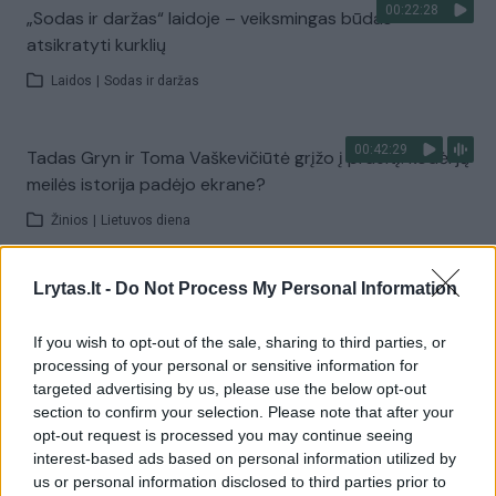
00:22:28
„Sodas ir daržas“ laidoje – veiksmingas būdas
atsikratyti kurklių
Laidos
|
Sodas ir daržas
00:42:29
Tadas Gryn ir Toma Vaškevičiūtė grįžo į praeitį: kodėl jų
meilės istorija padėjo ekrane?
Žinios
|
Lietuvos diena
Lrytas.lt -
Do Not Process My Personal Information
00:21:19
„Žinios“ 2026-08-08
Laidos
|
Žinios
If you wish to opt-out of the sale, sharing to third parties, or
processing of your personal or sensitive information for
targeted advertising by us, please use the below opt-out
Visi įrašai
section to confirm your selection. Please note that after your
opt-out request is processed you may continue seeing
interest-based ads based on personal information utilized by
us or personal information disclosed to third parties prior to