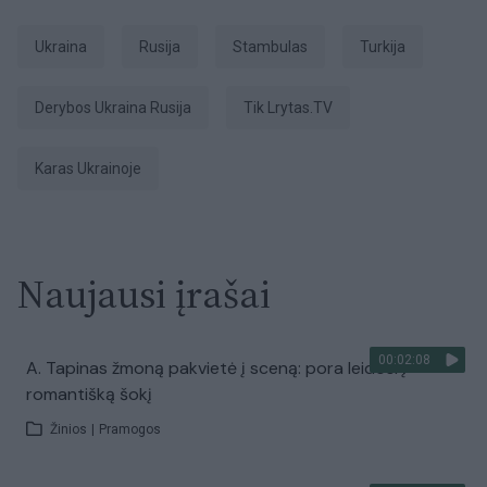
Ukraina
Rusija
Stambulas
Turkija
Derybos Ukraina Rusija
tik Lrytas.TV
karas Ukrainoje
Naujausi įrašai
00:02:08
A. Tapinas žmoną pakvietė į sceną: pora leidosi į
romantišką šokį
Žinios
|
Pramogos