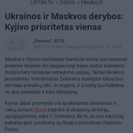
LRYTAS.TV
>
ŽINIOS
>
PASAULIS
Ukrainos ir Maskvos derybos:
Kyjivo prioritetas vienas
„Reuters“
ELTA
2025-07-23 08:17
, atnaujinta 2025-07-23 14:10
Maskva ir Kyjivas trečiadienį Stambule ketina tęsti pavasarį
pradėtas derybas dėl daugiau kaip trejus metus trunkančio
Rusijos karo Ukrainoje nutraukimo sąlygų. Tačiau Ukrainos
prezidentas Volodymyras Zelenskis nuslopino lūkesčius
dėl naujo pokalbių rato. Jo teigimu, ir šį kartą bus kalbama
ne apie paliaubas ir karo užbaigimą.
Kyjivui dabar prioritetas yra apsikeitimas belaisviais ir
vaikų, kuriuos
Rusija
pagrobė iš okupuotų teritorijų,
susigrąžinimas, sakė V. Zelenskis. Be to, jis nori, kad būtų
kalbama apie susitikimą su Rusijos prezidentu Vladimiru
Putinu.