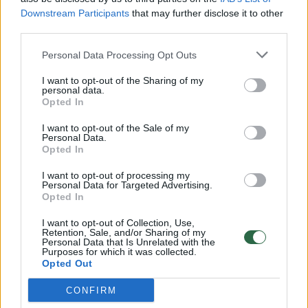
Downstream Participants
that may further disclose it to other
third parties.
00:00:57
Savaitės vidurys nusimato karštas: temperatūra kils iki
Personal Data Processing Opt Outs
32 laipsnių šilumos
I want to opt-out of the Sharing of my
Žinios
|
Orai
personal data.
Opted In
I want to opt-out of the Sale of my
00:15:54
V. Zalužno pasisakymą laiko bandymu įsitvirtinti
Personal Data.
Ukrainos politikoje: jis yra neteisus
Opted In
Laidos
|
Nauja diena
I want to opt-out of processing my
Personal Data for Targeted Advertising.
Opted In
00:00:57
Sinoptikai atsakė, kokiais orais užbaigsime darbo
I want to opt-out of Collection, Use,
Retention, Sale, and/or Sharing of my
savaitę: karščiai atsitrauks
Personal Data that Is Unrelated with the
Purposes for which it was collected.
Žinios
|
Orai
Opted Out
CONFIRM
Visi įrašai