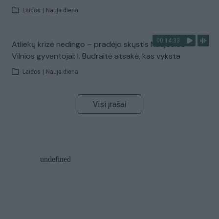
Laidos
|
Nauja diena
00:14:33
Atliekų krizė nedingo – pradėjo skųstis Naujosios
Vilnios gyventojai: I. Budraitė atsakė, kas vyksta
Laidos
|
Nauja diena
Visi įrašai