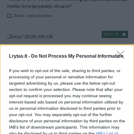
meilės istorija padėjo ekrane?
Žinios
|
Lietuvos diena
00:21:19
„Žinios“ 2026-08-08
Laidos
|
Žinios
Lrytas.lt -
Do Not Process My Personal Information
Visi įrašai
If you wish to opt-out of the sale, sharing to third parties, or
processing of your personal or sensitive information for
targeted advertising by us, please use the below opt-out
section to confirm your selection. Please note that after your
Žiūrimiausi įrašai
opt-out request is processed you may continue seeing
interest-based ads based on personal information utilized by
us or personal information disclosed to third parties prior to
00:00:30
your opt-out. You may separately opt-out of the further
Vaizdai iš tragiškos avarijos Vilniaus r.: dviejų moterų ir
disclosure of your personal information by third parties on the
vaiko gyvybių išgelbėti nepavyko
IAB’s list of downstream participants. This information may
also be disclosed by us to third parties on the
Žinios
|
Lietuvos diena
IAB’s List of