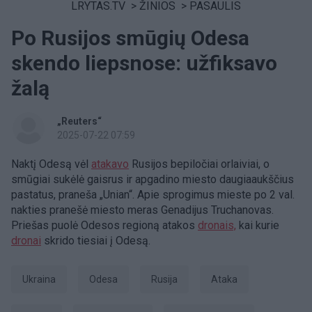
LRYTAS.TV
>
ŽINIOS
>
PASAULIS
Po Rusijos smūgių Odesa
skendo liepsnose: užfiksavo
žalą
„Reuters“
2025-07-22 07:59
Naktį Odesą vėl
atakavo
Rusijos bepiločiai orlaiviai, o
smūgiai sukėlė gaisrus ir apgadino miesto daugiaaukščius
pastatus, praneša „Unian“. Apie sprogimus mieste po 2 val.
nakties pranešė miesto meras Genadijus Truchanovas.
Priešas puolė Odesos regioną atakos
dronais,
kai kurie
dronai
skrido tiesiai į Odesą.
Ukraina
Odesa
Rusija
ataka