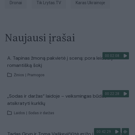
dronai
tik Lrytas.TV
karas Ukrainoje
Naujausi įrašai
00:02:08
A. Tapinas žmoną pakvietė į sceną: pora leidosi į
romantišką šokį
Žinios
|
Pramogos
00:22:28
„Sodas ir daržas“ laidoje – veiksmingas būdas
atsikratyti kurklių
Laidos
|
Sodas ir daržas
00:42:29
Tadas Gryn ir Toma Vaškevičiūtė grįžo į praeitį: kodėl jų