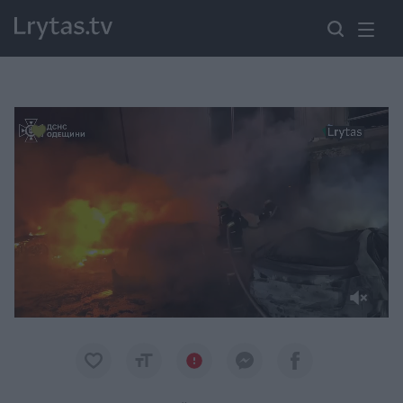
Paremkite Ukrainą