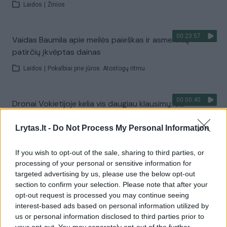
Laidos
|
Žinios
00:23:57
Vaidas Baumila apie meilės paieškas ir asmeninių
patirčių įkvėptas dainas
Laidos
|
Pokalbiai prie jūros. Atostogų ritmu
00:00:40
Dronai Vokietijoje kelia vis daugiau klausimų: du
pastebėti virš karinės bazės
Lrytas.lt -
Do Not Process My Personal Information
Žinios
|
Pasaulis
If you wish to opt-out of the sale, sharing to third parties, or
processing of your personal or sensitive information for
Visi įrašai
targeted advertising by us, please use the below opt-out
section to confirm your selection. Please note that after your
opt-out request is processed you may continue seeing
interest-based ads based on personal information utilized by
Žiūrimiausi įrašai
us or personal information disclosed to third parties prior to