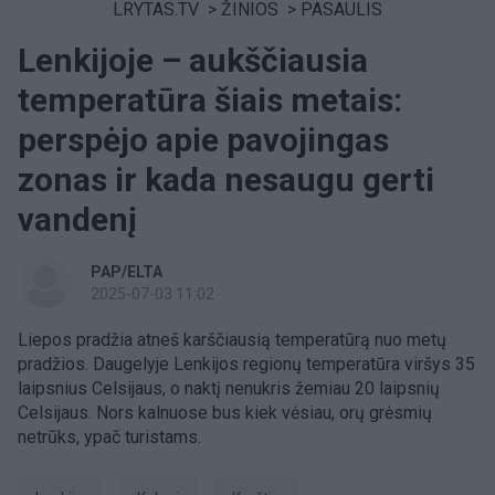
LRYTAS.TV
>
ŽINIOS
>
PASAULIS
Lenkijoje – aukščiausia
temperatūra šiais metais:
perspėjo apie pavojingas
zonas ir kada nesaugu gerti
vandenį
PAP/ELTA
2025-07-03 11:02
Liepos pradžia atneš karščiausią temperatūrą nuo metų
pradžios. Daugelyje Lenkijos regionų temperatūra viršys 35
laipsnius Celsijaus, o naktį nenukris žemiau 20 laipsnių
Celsijaus. Nors kalnuose bus kiek vėsiau, orų grėsmių
netrūks, ypač turistams.