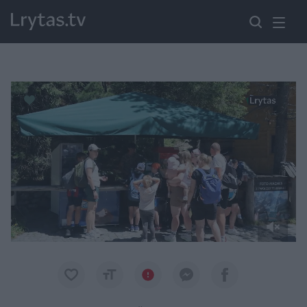
Paremkite Ukrainą