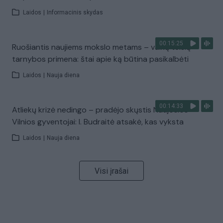
Laidos
|
Informacinis skydas
00:15:25
Ruošiantis naujiems mokslo metams – vaikų teisių
tarnybos primena: štai apie ką būtina pasikalbėti
Laidos
|
Nauja diena
00:14:33
Atliekų krizė nedingo – pradėjo skųstis Naujosios
Vilnios gyventojai: I. Budraitė atsakė, kas vyksta
Laidos
|
Nauja diena
Visi įrašai