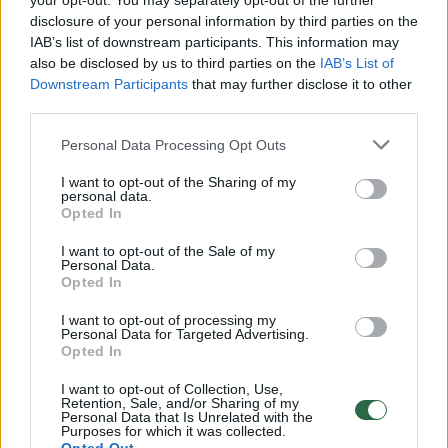
your opt-out. You may separately opt-out of the further
disclosure of your personal information by third parties on the
00:00:30
IAB’s list of downstream participants. This information may
Vaizdai iš tragiškos avarijos Vilniaus r.: dviejų moterų ir
also be disclosed by us to third parties on the
IAB’s List of
vaiko gyvybių išgelbėti nepavyko
Downstream Participants
that may further disclose it to other
Žinios
|
Lietuvos diena
third parties.
Personal Data Processing Opt Outs
00:00:57
Savaitės vidurys nusimato karštas: temperatūra kils iki
I want to opt-out of the Sharing of my
32 laipsnių šilumos
personal data.
Opted In
Žinios
|
Orai
I want to opt-out of the Sale of my
Personal Data.
Opted In
00:15:54
V. Zalužno pasisakymą laiko bandymu įsitvirtinti
Ukrainos politikoje: jis yra neteisus
I want to opt-out of processing my
Personal Data for Targeted Advertising.
Opted In
Laidos
|
Nauja diena
I want to opt-out of Collection, Use,
Retention, Sale, and/or Sharing of my
Personal Data that Is Unrelated with the
00:05:25
K. Prunskienės brolis prisiminė jaudinančią akimirką
Purposes for which it was collected.