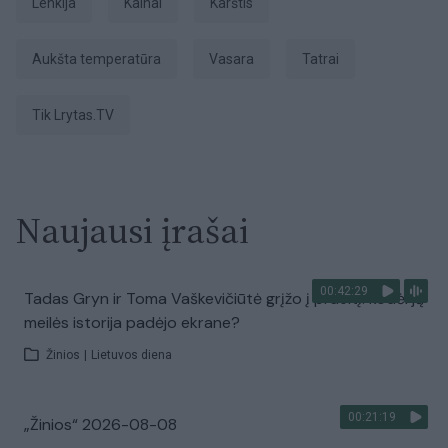
Lenkija
Kalnai
karštis
aukšta temperatūra
Vasara
Tatrai
tik Lrytas.TV
Naujausi įrašai
00:42:29
Tadas Gryn ir Toma Vaškevičiūtė grįžo į praeitį: kodėl jų
meilės istorija padėjo ekrane?
Žinios
|
Lietuvos diena
00:21:19
„Žinios“ 2026-08-08