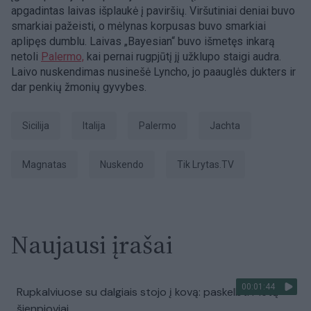
apgadintas laivas išplaukė į paviršių. Viršutiniai deniai buvo
smarkiai pažeisti, o mėlynas korpusas buvo smarkiai
aplipęs dumblu. Laivas „Bayesian“ buvo išmetęs inkarą
netoli
Palermo,
kai pernai rugpjūtį jį užklupo staigi audra.
Laivo nuskendimas nusinešė Lyncho, jo paauglės dukters ir
dar penkių žmonių gyvybes.
Sicilija
Italija
Palermo
jachta
magnatas
nuskendo
tik Lrytas.TV
Naujausi įrašai
00:01:44
Rupkalviuose su dalgiais stojo į kovą: paskelbti Metų
šienpjoviai