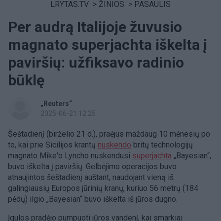
LRYTAS.TV
>
ŽINIOS
>
PASAULIS
Per audrą Italijoje žuvusio
magnato superjachta iškelta į
paviršių: užfiksavo radinio
būklę
„Reuters“
2025-06-21 12:25
Šeštadienį (birželio 21 d.), praėjus maždaug 10 mėnesių po
to, kai prie Sicilijos krantų
nuskendo
britų technologijų
magnato Mike'o Lyncho nuskendusi
superjachta
„Bayesian“,
buvo iškelta į paviršių. Gelbėjimo operacijos buvo
atnaujintos šeštadienį auštant, naudojant vieną iš
galingiausių Europos jūrinių kranų, kuriuo 56 metrų (184
pėdų) ilgio „Bayesian“ buvo iškelta iš jūros dugno.
Įgulos pradėjo pumpuoti jūros vandenį, kai smarkiai