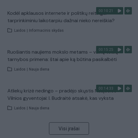
00:10:21
Kodėl apklausos internete ir politikų reitingai
tarprinkiminiu laikotarpiu dažnai nieko nereiškia?
Laidos
|
Informacinis skydas
00:15:25
Ruošiantis naujiems mokslo metams – vaikų teisių
tarnybos primena: štai apie ką būtina pasikalbėti
Laidos
|
Nauja diena
00:14:33
Atliekų krizė nedingo – pradėjo skųstis Naujosios
Vilnios gyventojai: I. Budraitė atsakė, kas vyksta
Laidos
|
Nauja diena
Visi įrašai