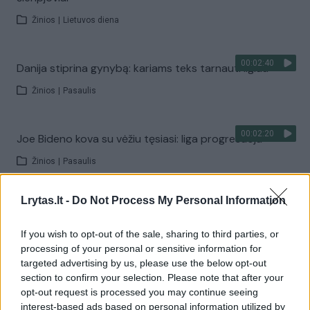
Žinios
|
Lietuvos diena
00:02:40
Danija stiprina gynybą: kariams teks tarnauti ilgiau
Žinios
|
Pasaulis
00:02:20
Joe Bideno kova su vėžiu tęsiasi: liga progresuoja
Žinios
|
Pasaulis
Lrytas.lt -
Do Not Process My Personal Information
00:02:08
A. Tapinas žmoną pakvietė į sceną: pora leidosi į
romantišką šokį
If you wish to opt-out of the sale, sharing to third parties, or
processing of your personal or sensitive information for
Žinios
|
Pramogos
targeted advertising by us, please use the below opt-out
section to confirm your selection. Please note that after your
opt-out request is processed you may continue seeing
Visi įrašai
interest-based ads based on personal information utilized by