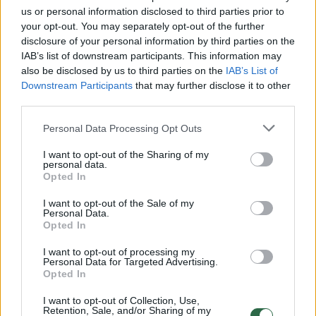
us or personal information disclosed to third parties prior to
your opt-out. You may separately opt-out of the further
disclosure of your personal information by third parties on the
Žiūrimiausi įrašai
IAB’s list of downstream participants. This information may
also be disclosed by us to third parties on the
IAB’s List of
Downstream Participants
that may further disclose it to other
00:00:30
Vaizdai iš tragiškos avarijos Vilniaus r.: dviejų moterų ir
third parties.
vaiko gyvybių išgelbėti nepavyko
Personal Data Processing Opt Outs
Žinios
|
Lietuvos diena
I want to opt-out of the Sharing of my
personal data.
Opted In
00:00:57
Savaitės vidurys nusimato karštas: temperatūra kils iki
I want to opt-out of the Sale of my
32 laipsnių šilumos
Personal Data.
Opted In
Žinios
|
Orai
I want to opt-out of processing my
Personal Data for Targeted Advertising.
Opted In
00:15:54
V. Zalužno pasisakymą laiko bandymu įsitvirtinti
Ukrainos politikoje: jis yra neteisus
I want to opt-out of Collection, Use,
Retention, Sale, and/or Sharing of my