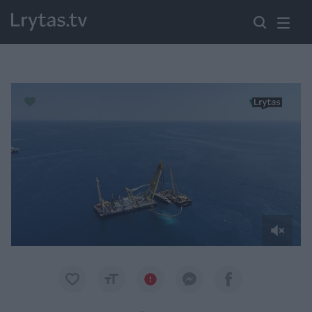
Paremkite Ukrainą