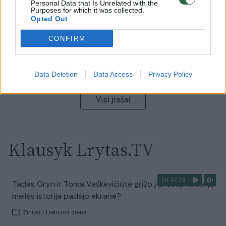
Laidos
Personal Data that Is Unrelated with the
|
Nauja diena
Purposes for which it was collected.
Opted Out
00:00:57
Sinoptikai atsakė, kokiais orais užbaigsime darbo
CONFIRM
savaitę: karščiai atsitrauks
Žinios
|
Orai
Data Deletion
Data Access
Privacy Policy
Visi įrašai
Klausyk Lrytas.TV
00:42:29
Tadas Gryn ir Toma Vaškevičiūtė grįžo į praeitį: kodėl jų
meilės istorija padėjo ekrane?
Žinios
|
Lietuvos diena