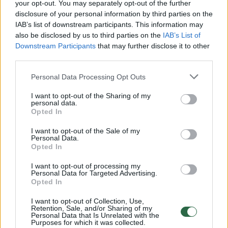
your opt-out. You may separately opt-out of the further
disclosure of your personal information by third parties on the
IAB’s list of downstream participants. This information may
00:00:30
Vaizdai iš tragiškos avarijos Vilniaus r.: dviejų moterų ir
also be disclosed by us to third parties on the
IAB’s List of
vaiko gyvybių išgelbėti nepavyko
Downstream Participants
that may further disclose it to other
third parties.
Žinios
|
Lietuvos diena
Personal Data Processing Opt Outs
00:00:57
Savaitės vidurys nusimato karštas: temperatūra kils iki
I want to opt-out of the Sharing of my
personal data.
32 laipsnių šilumos
Opted In
Žinios
|
Orai
I want to opt-out of the Sale of my
Personal Data.
Opted In
00:15:54
V. Zalužno pasisakymą laiko bandymu įsitvirtinti
I want to opt-out of processing my
Ukrainos politikoje: jis yra neteisus
Personal Data for Targeted Advertising.
Opted In
Laidos
|
Nauja diena
I want to opt-out of Collection, Use,
Retention, Sale, and/or Sharing of my
Personal Data that Is Unrelated with the
00:05:25
K. Prunskienės brolis prisiminė jaudinančią akimirką
Purposes for which it was collected.