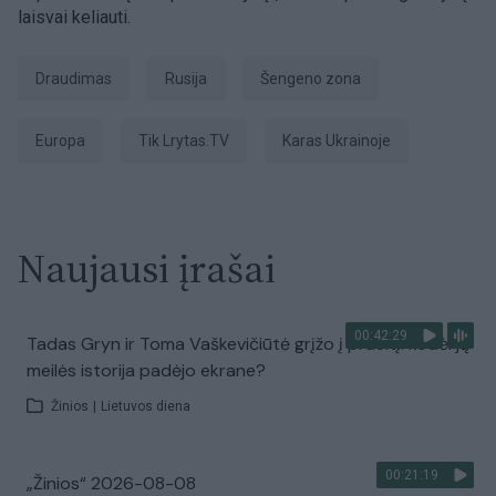
laisvai keliauti.
Draudimas
Rusija
Šengeno zona
Europa
tik Lrytas.TV
karas Ukrainoje
Naujausi įrašai
00:42:29
Tadas Gryn ir Toma Vaškevičiūtė grįžo į praeitį: kodėl jų
meilės istorija padėjo ekrane?
Žinios
|
Lietuvos diena
00:21:19
„Žinios“ 2026-08-08