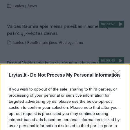
Laidos
|
Žinios
00:23:57
Vaidas Baumila apie meilės paieškas ir asmeninių
patirčių įkvėptas dainas
Laidos
|
Pokalbiai prie jūros. Atostogų ritmu
00:00:40
Dronai Vokietijoje kelia vis daugiau klausimų: du
pastebėti virš karinės bazės
Lrytas.lt -
Do Not Process My Personal Information
Žinios
|
Pasaulis
If you wish to opt-out of the sale, sharing to third parties, or
processing of your personal or sensitive information for
Visi įrašai
targeted advertising by us, please use the below opt-out
section to confirm your selection. Please note that after your
opt-out request is processed you may continue seeing
interest-based ads based on personal information utilized by
Žiūrimiausi įrašai
us or personal information disclosed to third parties prior to