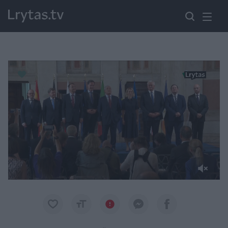
Paremkite Ukrainą