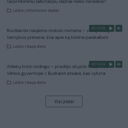
tarprinkiminiu laikotarpiu dažnai nieko nereiškia?
Laidos
|
Informacinis skydas
00:15:25
Ruošiantis naujiems mokslo metams – vaikų teisių
tarnybos primena: štai apie ką būtina pasikalbėti
Laidos
|
Nauja diena
00:14:33
Atliekų krizė nedingo – pradėjo skųstis Naujosios
Vilnios gyventojai: I. Budraitė atsakė, kas vyksta
Laidos
|
Nauja diena
Visi įrašai