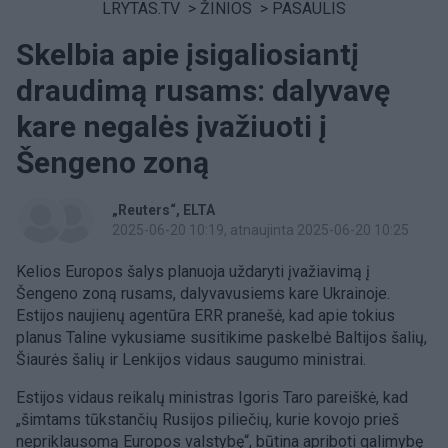
LRYTAS.TV
>
ŽINIOS
>
PASAULIS
Skelbia apie įsigaliosiantį
draudimą rusams: dalyvavę
kare negalės įvažiuoti į
Šengeno zoną
„Reuters“
ELTA
2025-06-20 10:19
, atnaujinta 2025-06-20 10:25
Kelios Europos šalys planuoja uždaryti įvažiavimą į
Šengeno zoną rusams, dalyvavusiems kare Ukrainoje.
Estijos naujienų agentūra ERR pranešė, kad apie tokius
planus Taline vykusiame susitikime paskelbė Baltijos šalių,
Šiaurės šalių ir Lenkijos vidaus saugumo ministrai.
Estijos vidaus reikalų ministras Igoris Taro pareiškė, kad
„šimtams tūkstančių Rusijos piliečių, kurie kovojo prieš
nepriklausomą Europos valstybę“, būtina apriboti galimybę