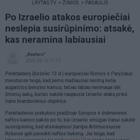
LRYTAS.TV
>
ŽINIOS
>
PASAULIS
Po Izraelio atakos europiečiai
neslepia susirūpinimo: atsakė,
kas neramina labiausiai
„Reuters“
2025-06-13 11:13
Penktadienį (birželio 13 d.) europiečiai Romos ir Paryžiaus
miestuose teigė, kad jiems mažiausiai nerimą kelia
augančios benzino kainos, tačiau labiau nerimauja dėl
žmonių aukų, kurias sukėlė naujausia Izraelio ataka prieš
Irano branduolinius objektus.
Penktadienio prekybos pradžioje Europos ir didmeninės
naftos kainos pakilo po to, kai Izraelio smūgiai Iranui sukėlė
susirūpinimą, kad atsinaujinusi įtampa Artimuosiuose
Rytuose gali paveikti naftos tiekimą. Jie teigė, kad