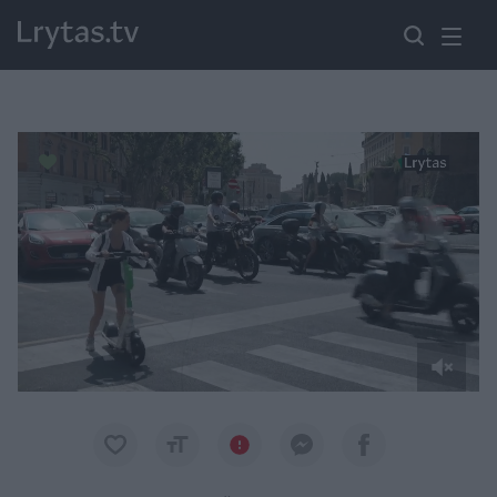
Paremkite Ukrainą