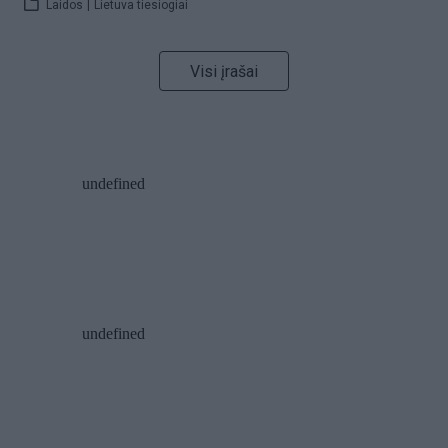
Laidos
|
Lietuva tiesiogiai
Visi įrašai