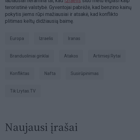
labiausiai neramina tai, kad
Izraelis
šiuo metu elgiasi kaip
teroristinė valstybė. Gyventojai pabrėžė, kad benzino kainų
pokytis jiems rūpi mažiausiai ir atsakė, kad konflikto
plitimas keltų didžiausią baimę.
Europa
Izraelis
Iranas
branduoliniai ginklai
atakos
Artimieji Rytai
Konfliktas
Nafta
Susirūpinimas
tik Lrytas.TV
Naujausi įrašai