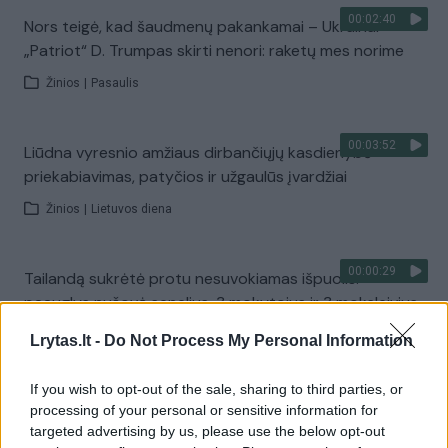
00:02:40
Nors teigė, kad šaudmenų pakankamai – Ukrainai
„Patriot“ D. Trumpas skirti nenori: raketų mes norime
Žinios
|
Pasaulis
00:03:52
Liūdna vyresnio amžiaus dirbančiųjų kasdienybė –
priekabiavimas, patyčios ir užgaulūs įvardžiai
Žinios
|
Lietuvos diena
00:00:29
Tailandą sukrėtė protu nesuvokiamas išpuolis:
paauglys nušovė senelius, 3 mokytojus ir 3 moksleivius
Žinios
|
Pasaulis
Lrytas.lt -
Do Not Process My Personal Information
If you wish to opt-out of the sale, sharing to third parties, or
00:02:08
Aukštaitijos pučiamųjų orkestras Nyderlanduose
processing of your personal or sensitive information for
apgynė čempionų vardą
targeted advertising by us, please use the below opt-out