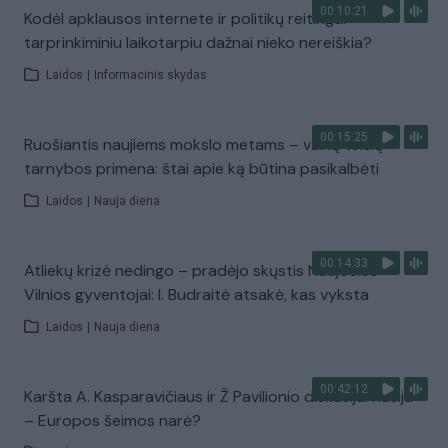
00:10:21
Kodėl apklausos internete ir politikų reitingai
tarprinkiminiu laikotarpiu dažnai nieko nereiškia?
Laidos
|
Informacinis skydas
00:15:25
Ruošiantis naujiems mokslo metams – vaikų teisių
tarnybos primena: štai apie ką būtina pasikalbėti
Laidos
|
Nauja diena
00:14:33
Atliekų krizė nedingo – pradėjo skųstis Naujosios
Vilnios gyventojai: I. Budraitė atsakė, kas vyksta
Laidos
|
Nauja diena
00:42:12
Karšta A. Kasparavičiaus ir Ž Pavilionio diskusija: Rusija
– Europos šeimos narė?