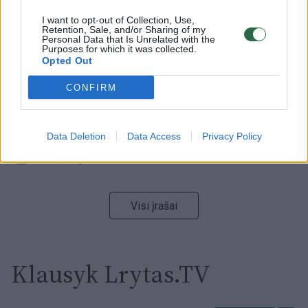
I want to opt-out of Collection, Use,
Retention, Sale, and/or Sharing of my
00:00:59
Nufilmavo, kaip patvino Vilniaus Vakarinis aplinkkelis:
Personal Data that Is Unrelated with the
Purposes for which it was collected.
vaizdas pribloškia
Opted Out
Žinios
|
Lietuvos diena
CONFIRM
00:15:54
V. Zalužno pasisakymą laiko bandymu įsitvirtinti
Ukrainos politikoje: jis yra neteisus
Data Deletion
Data Access
Privacy Policy
Laidos
|
Nauja diena
Visi įrašai
Klausyk Lrytas.TV