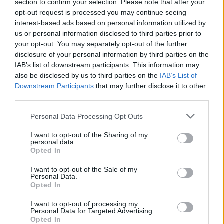
section to confirm your selection. Please note that after your
Žinios
|
Lietuvos diena
opt-out request is processed you may continue seeing
interest-based ads based on personal information utilized by
us or personal information disclosed to third parties prior to
Visi įrašai
your opt-out. You may separately opt-out of the further
disclosure of your personal information by third parties on the
IAB’s list of downstream participants. This information may
also be disclosed by us to third parties on the
IAB’s List of
Žiūrimiausi įrašai
Downstream Participants
that may further disclose it to other
third parties.
Personal Data Processing Opt Outs
00:00:30
Vaizdai iš tragiškos avarijos Vilniaus r.: dviejų moterų ir
vaiko gyvybių išgelbėti nepavyko
I want to opt-out of the Sharing of my
personal data.
Opted In
Žinios
|
Lietuvos diena
I want to opt-out of the Sale of my
Personal Data.
00:00:57
Savaitės vidurys nusimato karštas: temperatūra kils iki
Opted In
32 laipsnių šilumos
I want to opt-out of processing my
Personal Data for Targeted Advertising.
Žinios
|
Orai
Opted In