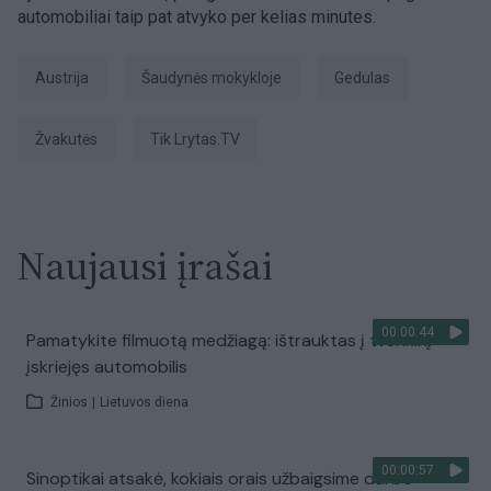
automobiliai taip pat atvyko per kelias minutes.
Austrija
šaudynės mokykloje
gedulas
žvakutės
tik Lrytas.TV
Naujausi įrašai
00:00:44
Pamatykite filmuotą medžiagą: ištrauktas į tvenkinį
įskriejęs automobilis
Žinios
|
Lietuvos diena
00:00:57
Sinoptikai atsakė, kokiais orais užbaigsime darbo