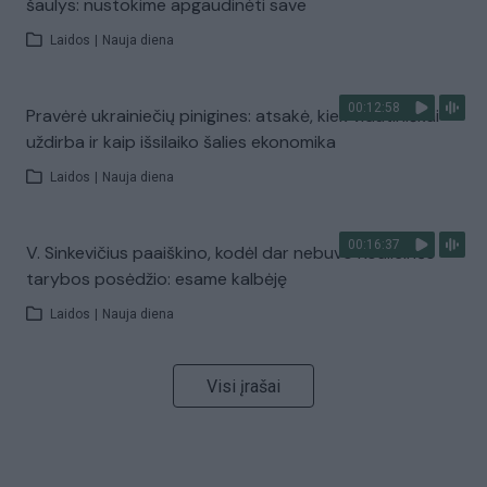
šaulys: nustokime apgaudinėti save
Laidos
|
Nauja diena
00:12:58
Pravėrė ukrainiečių pinigines: atsakė, kiek vidutiniškai
uždirba ir kaip išsilaiko šalies ekonomika
Laidos
|
Nauja diena
00:16:37
V. Sinkevičius paaiškino, kodėl dar nebuvo Koalicinės
tarybos posėdžio: esame kalbėję
Laidos
|
Nauja diena
Visi įrašai