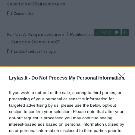
savaitę: karščiai atsitrauks
Žinios
|
Orai
00:42:12
Karšta A. Kasparavičiaus ir Ž Pavilionio diskusija: Rusija
– Europos šeimos narė?
Laidos
|
Lietuva tiesiogiai
00:02:33
Dėl rekordiškai žemo Dunojaus vandens lygio –
Lrytas.lt -
Do Not Process My Personal Information
griežtos priemonės Vengrijoje: turistai įtūžę
Žinios
|
Pasaulis
If you wish to opt-out of the sale, sharing to third parties, or
processing of your personal or sensitive information for
targeted advertising by us, please use the below opt-out
Visi įrašai
section to confirm your selection. Please note that after your
opt-out request is processed you may continue seeing
interest-based ads based on personal information utilized by
us or personal information disclosed to third parties prior to