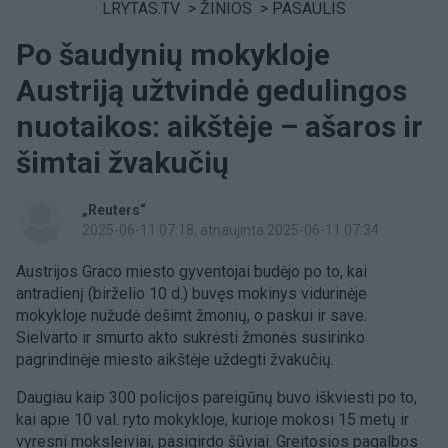
LRYTAS.TV
>
ŽINIOS
>
PASAULIS
Po šaudynių mokykloje
Austriją užtvindė gedulingos
nuotaikos: aikštėje – ašaros ir
šimtai žvakučių
„Reuters“
2025-06-11 07:18
, atnaujinta 2025-06-11 07:34
Austrijos Graco miesto gyventojai budėjo po to, kai
antradienį (birželio 10 d.) buvęs mokinys vidurinėje
mokykloje nužudė dešimt žmonių, o paskui ir save.
Sielvarto ir smurto akto sukrėsti žmonės susirinko
pagrindinėje miesto aikštėje uždegti žvakučių.
Daugiau kaip 300 policijos pareigūnų buvo iškviesti po to,
kai apie 10 val. ryto mokykloje, kurioje mokosi 15 metų ir
vyresni moksleiviai, pasigirdo šūviai. Greitosios pagalbos