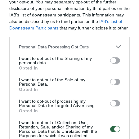
Žiūrimiausi įrašai
your opt-out. You may separately opt-out of the further
disclosure of your personal information by third parties on the
IAB’s list of downstream participants. This information may
also be disclosed by us to third parties on the
IAB’s List of
00:00:30
Vaizdai iš tragiškos avarijos Vilniaus r.: dviejų moterų ir
Downstream Participants
that may further disclose it to other
vaiko gyvybių išgelbėti nepavyko
third parties.
Žinios
|
Lietuvos diena
Personal Data Processing Opt Outs
I want to opt-out of the Sharing of my
personal data.
00:00:57
Savaitės vidurys nusimato karštas: temperatūra kils iki
Opted In
32 laipsnių šilumos
I want to opt-out of the Sale of my
Žinios
|
Orai
Personal Data.
Opted In
I want to opt-out of processing my
00:00:59
Nufilmavo, kaip patvino Vilniaus Vakarinis aplinkkelis:
Personal Data for Targeted Advertising.
vaizdas pribloškia
Opted In
Žinios
|
Lietuvos diena
I want to opt-out of Collection, Use,
Retention, Sale, and/or Sharing of my
Personal Data that Is Unrelated with the
Purposes for which it was collected.