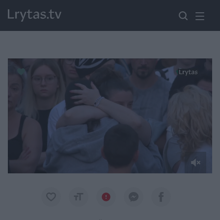
Paremkite Ukrainą