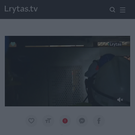
Paremkite Ukrainą