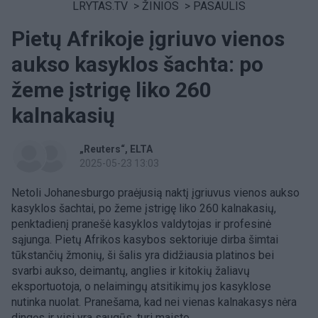
LRYTAS.TV
>
ŽINIOS
>
PASAULIS
Pietų Afrikoje įgriuvo vienos
aukso kasyklos šachta: po
žeme įstrigę liko 260
kalnakasių
„Reuters“
ELTA
2025-05-23 13:03
Netoli Johanesburgo praėjusią naktį įgriuvus vienos aukso
kasyklos šachtai, po žeme įstrigę liko 260 kalnakasių,
penktadienį pranešė kasyklos valdytojas ir profesinė
sąjunga. Pietų Afrikos kasybos sektoriuje dirba šimtai
tūkstančių žmonių, ši šalis yra didžiausia platinos bei
svarbi aukso, deimantų, anglies ir kitokių žaliavų
eksportuotoja, o nelaimingų atsitikimų jos kasyklose
nutinka nuolat. Pranešama, kad nei vienas kalnakasys nėra
dingęs ir visi yra saugūs, turi maisto.