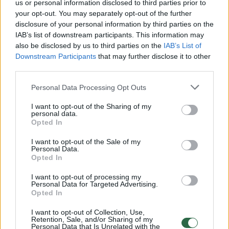
us or personal information disclosed to third parties prior to
your opt-out. You may separately opt-out of the further
Žiūrimiausi įrašai
disclosure of your personal information by third parties on the
IAB’s list of downstream participants. This information may
also be disclosed by us to third parties on the
IAB’s List of
Downstream Participants
that may further disclose it to other
00:00:30
Vaizdai iš tragiškos avarijos Vilniaus r.: dviejų moterų ir
third parties.
vaiko gyvybių išgelbėti nepavyko
Personal Data Processing Opt Outs
Žinios
|
Lietuvos diena
I want to opt-out of the Sharing of my
personal data.
Opted In
00:00:57
Savaitės vidurys nusimato karštas: temperatūra kils iki
32 laipsnių šilumos
I want to opt-out of the Sale of my
Personal Data.
Žinios
|
Orai
Opted In
I want to opt-out of processing my
Personal Data for Targeted Advertising.
00:00:59
Nufilmavo, kaip patvino Vilniaus Vakarinis aplinkkelis:
Opted In
vaizdas pribloškia
I want to opt-out of Collection, Use,
Retention, Sale, and/or Sharing of my
Žinios
|
Lietuvos diena
Personal Data that Is Unrelated with the