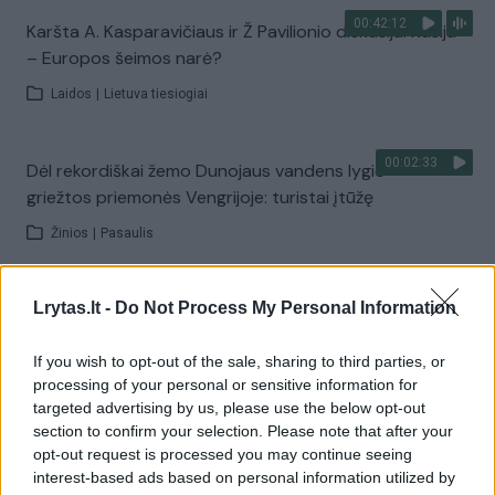
00:42:12
Karšta A. Kasparavičiaus ir Ž Pavilionio diskusija: Rusija
– Europos šeimos narė?
Laidos
|
Lietuva tiesiogiai
00:02:33
Dėl rekordiškai žemo Dunojaus vandens lygio –
griežtos priemonės Vengrijoje: turistai įtūžę
Žinios
|
Pasaulis
00:04:00
Kuprines pasvėrę specialistai įspėja apie pavojingą
Lrytas.lt -
Do Not Process My Personal Information
įprotį: tą daro daugiau nei pusė pradinukų
If you wish to opt-out of the sale, sharing to third parties, or
Žinios
|
Lietuvos diena
processing of your personal or sensitive information for
targeted advertising by us, please use the below opt-out
section to confirm your selection. Please note that after your
Visi įrašai
opt-out request is processed you may continue seeing
interest-based ads based on personal information utilized by