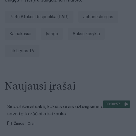
Pietų Afrikos Respublika (PAR)
Johanesburgas
kalnakasiai
įstrigo
aukso kasykla
tik Lrytas.TV
Naujausi įrašai
00:00:57
Sinoptikai atsakė, kokiais orais užbaigsime darbo
savaitę: karščiai atsitrauks
Žinios
|
Orai