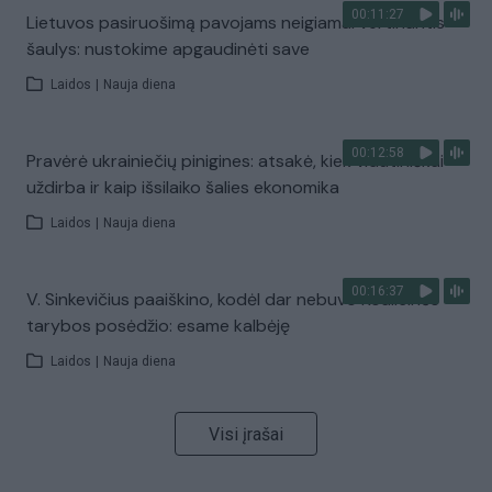
00:11:27
Lietuvos pasiruošimą pavojams neigiamai vertinantis
šaulys: nustokime apgaudinėti save
Laidos
|
Nauja diena
00:12:58
Pravėrė ukrainiečių pinigines: atsakė, kiek vidutiniškai
uždirba ir kaip išsilaiko šalies ekonomika
Laidos
|
Nauja diena
00:16:37
V. Sinkevičius paaiškino, kodėl dar nebuvo Koalicinės
tarybos posėdžio: esame kalbėję
Laidos
|
Nauja diena
Visi įrašai