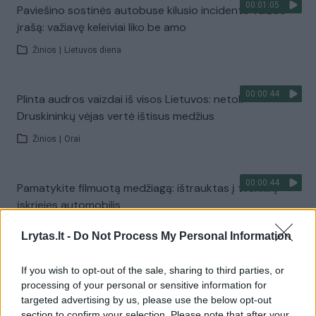
00:01:05
Paviešino sostinės autobuse kilusio incidento vaizdo
įrašą: važiavę keleiviai liko be amo
Žinios
|
Lietuvos diena
00:00:44
Plinta audros vaizdai iš visos Lietuvos: netoli
Druskininkų vėjas vertė ištisus medžius
Žinios
|
Orai
00:00:44
Pamatykite filmuotą medžiagą: ištrauktas į tvenkinį
įskriejęs automobilis
Žinios
|
Lietuvos diena
Lrytas.lt -
Do Not Process My Personal Information
If you wish to opt-out of the sale, sharing to third parties, or
00:00:57
Sinoptikai atsakė, kokiais orais užbaigsime darbo
processing of your personal or sensitive information for
savaitę: karščiai atsitrauks
targeted advertising by us, please use the below opt-out
section to confirm your selection. Please note that after your