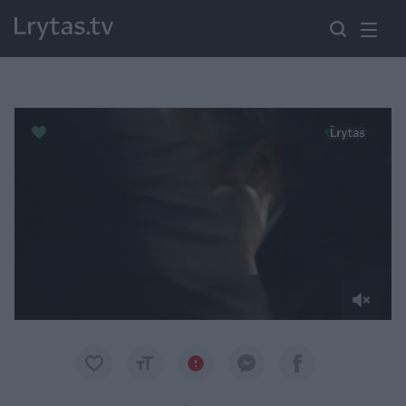
Paremkite Ukrainą