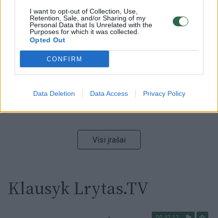
I want to opt-out of Collection, Use,
00:00:59
Nufilmavo, kaip patvino Vilniaus Vakarinis aplinkkelis:
Retention, Sale, and/or Sharing of my
Personal Data that Is Unrelated with the
vaizdas pribloškia
Purposes for which it was collected.
Opted Out
Žinios
|
Lietuvos diena
CONFIRM
00:00:55
Avarija Vilniuje: į stotelę įsirėžęs automobilis sužalojo
dvi moteris
Data Deletion
Data Access
Privacy Policy
Žinios
|
Lietuvos diena
Visi įrašai
Klausyk Lrytas.TV
00:42:12