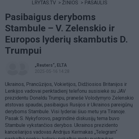
LRYTAS.TV
>
ŽINIOS
>
PASAULIS
Pasibaigus deryboms
Stambule – V. Zelenskio ir
Europos lyderių skambutis D.
Trumpui
„Reuters“
ELTA
2025-05-16 14:28
Ukrainos, Prancūzijos, Vokietijos, Didžiosios Britanijos ir
Lenkijos vadovai penktadienį telefonu susisiekė su JAV
prezidentu Donaldu Trumpu, pranešė Volodymyro Zelenskio
atstovas spaudai, pasibaigus Rusijos ir Ukrainos pareigūnų
deryboms Stambule. Visi lyderiai šiuo metu yra Tiranoje.
Pasak S. Nykyforovo, pagrindinė diskusijų tema buvo
Stambule vykstančios derybos. Ukrainos prezidento
kanceliarijos vadovas Andrijus Kermakas „Telegram“
paskelbė penkių lyderių pokalbio metu nuotraukas.