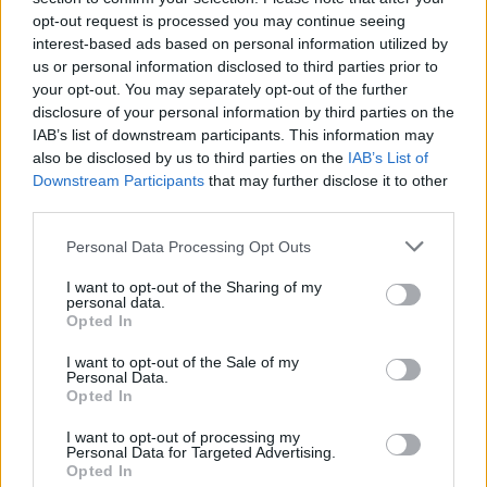
Žinios
|
Orai
opt-out request is processed you may continue seeing
interest-based ads based on personal information utilized by
us or personal information disclosed to third parties prior to
Visi įrašai
your opt-out. You may separately opt-out of the further
disclosure of your personal information by third parties on the
IAB’s list of downstream participants. This information may
also be disclosed by us to third parties on the
IAB’s List of
Žiūrimiausi įrašai
Downstream Participants
that may further disclose it to other
third parties.
Personal Data Processing Opt Outs
00:00:30
Vaizdai iš tragiškos avarijos Vilniaus r.: dviejų moterų ir
vaiko gyvybių išgelbėti nepavyko
I want to opt-out of the Sharing of my
personal data.
Žinios
|
Lietuvos diena
Opted In
I want to opt-out of the Sale of my
Personal Data.
00:00:57
Savaitės vidurys nusimato karštas: temperatūra kils iki
Opted In
32 laipsnių šilumos
I want to opt-out of processing my
Personal Data for Targeted Advertising.
Žinios
|
Orai
Opted In