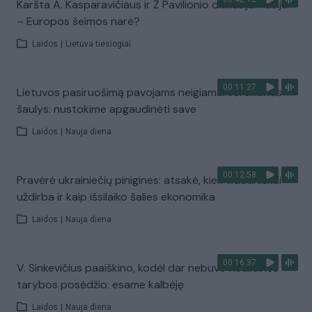
Karšta A. Kasparavičiaus ir Ž Pavilionio diskusija: Rusija
– Europos šeimos narė?
Laidos
|
Lietuva tiesiogiai
00:11:27
Lietuvos pasiruošimą pavojams neigiamai vertinantis
šaulys: nustokime apgaudinėti save
Laidos
|
Nauja diena
00:12:58
Pravėrė ukrainiečių pinigines: atsakė, kiek vidutiniškai
uždirba ir kaip išsilaiko šalies ekonomika
Laidos
|
Nauja diena
00:16:37
V. Sinkevičius paaiškino, kodėl dar nebuvo Koalicinės
tarybos posėdžio: esame kalbėję
Laidos
|
Nauja diena