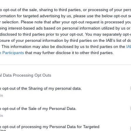
jama sunkioji karinė technika.
įsit
to opt-out of the sale, sharing to third parties, or processing of your per
net
formation for targeted advertising by us, please use the below opt-out s
Vladimiras Putinas
Antrasis pasaulinis karas
r selection. Please note that after your opt-out request is processed y
eing interest-based ads based on personal information utilized by us or
paradas
tik Lrytas.TV
disclosed to third parties prior to your opt-out. You may separately opt-
losure of your personal information by third parties on the IAB’s list of
. This information may also be disclosed by us to third parties on the
IA
Participants
that may further disclose it to other third parties.
Visi įrašai
l Data Processing Opt Outs
2:40
00:03:52
mai –
Liūdna vyresnio amžiaus dirbančiųjų
o opt-out of the Sharing of my personal data.
nenori:
kasdienybė – priekabiavimas, patyčios ir
In
užgaulūs įvardžiai
o opt-out of the Sale of my Personal Data.
Žinios
|
Lietuvos diena
In
to opt-out of processing my Personal Data for Targeted
0:29
00:02:08
ing.