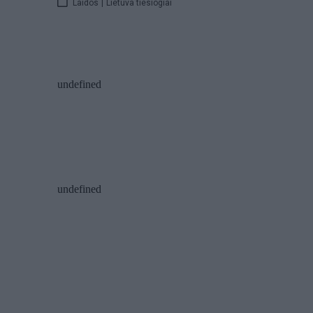
Laidos
|
Lietuva tiesiogiai