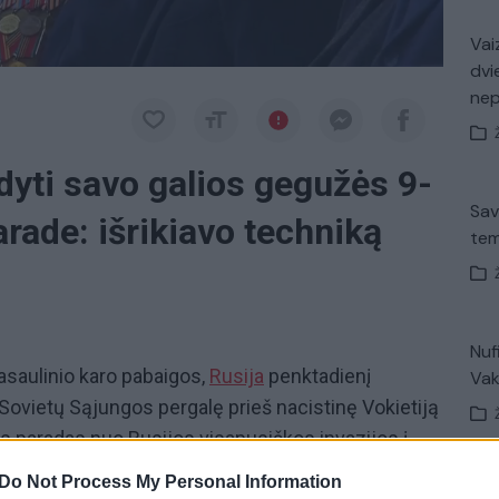
Vaiz
dvi
ne
dyti savo galios gegužės 9-
Sav
rade: išrikiavo techniką
tem
Nuf
asaulinio karo pabaigos,
Rusija
penktadienį
Vak
 Sovietų Sąjungos pergalę prieš nacistinę Vokietiją
sis paradas nuo Rusijos visapusiškos invazijos į
kuris vyks Maskvos Raudonojoje aikšteje, dalyvauja
Do Not Process My Personal Information
V. 