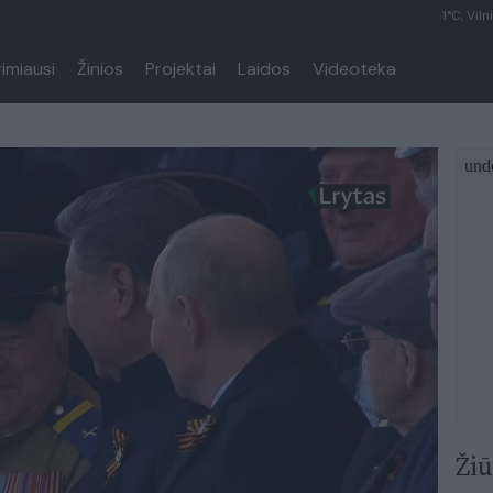
1°C, Viln
rimiausi
Žinios
Projektai
Laidos
Videoteka
Žiū