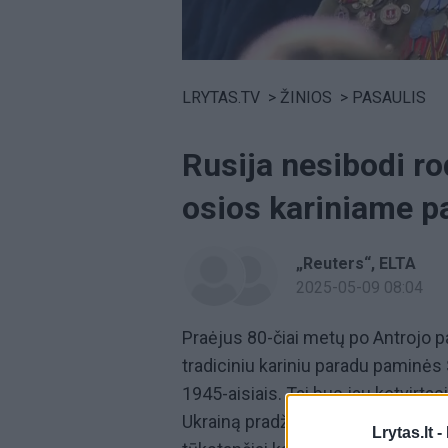
Volume
0%
LRYTAS.TV
>
ŽINIOS
>
PASAULIS
Rusija nesibodi ro
osios kariniame pa
„Reuters“
ELTA
2025-05-09 08:04
Praėjus 80-čiai metų po Antrojo p
tradiciniu kariniu paradu paminės
1945-aisiais. Tai bus jau ketvirta
Ukrainą pradžios. Šiame parade, 
Lrytas.lt -