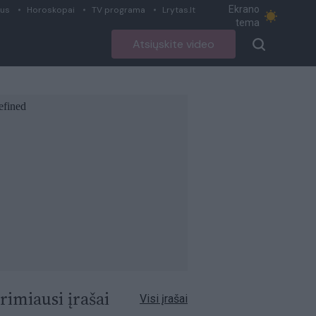
Ekrano
ius
Horoskopai
TV programa
Lrytas.lt
tema
Atsiųskite video
rimiausi įrašai
Visi įrašai