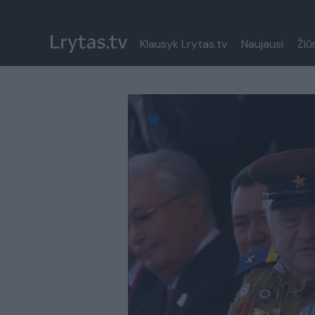
Klausyk Lrytas.tv
Naujausi
Žiū
Paremkite Ukrainą